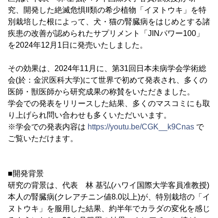
究、開発した絶滅危惧II類の希少植物「イヌトウキ」を特
別栽培した根によって、犬・猫の腎臓病をはじめとする諸
疾患の改善が認められたサプリメント「JINパワー100」
を2024年12月1日に発売いたしました。
その効果は、2024年11月に、第31回日本未病学会学術総
会(於：金沢医科大学)にて世界で初めて発表され、多くの
医師・獣医師から研究成果の称賛をいただきました。
学会での発表をリリースした結果、多くのマスコミにも取
り上げられ問い合わせも多くいただいいます。
※学会での発表内容は
https://youtu.be/CGK__k9Cnas
で
ご覧いただけます。
■開発背景
研究の背景は、代表 林 基弘(ハワイ国際大学客員准教授)
本人の腎臓病(クレアチニン値8.0以上)が、特別栽培の「イ
ヌトウキ」を服用した結果、約半年でカラダの変化を感じ