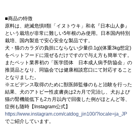
■商品の特徴
原料は、絶滅危惧II類「イヌトウキ」和名『日本山人参』
という栽培が非常に難しい5年根のみ使用。日本国内特別
栽培、国内製造で安心安全な製品です。
犬・猫のカラダの負担にならない少量(0.1g)(体重3kg想定)
をペットフードに混ぜるだけですので与え方も簡単です。
またペット業界初の「医学団体 日本成人病予防協会」の
推奨品となり、同協会では健康相談窓口にて対応すること
となりました。
※エビデンス取得のために獣医師監修のもと治験を行った
結果、犬のアトピー性皮膚炎は2カ月で完治し、犬および
猫の腎機能低下も2カ月以内で回復した例がほとんど等、
症例も随時【Instagram公式】
https://www.instagram.com/catdog_jin100/?locale=ja_JP
でご紹介しています。