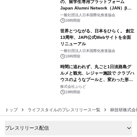
の、留学生専用プラットフォーム
Japan Alumni Network（JAN）β版
4
をリリース
一般社団法人日本国際化推進協会
16時間前
世界とつながる、日本をひらく。 創立
13周年、JAPI公式Webサイトを全面
リニューアル
5
一般社団法人日本国際化推進協会
16時間前
時間に追われず、丸ごと1日淡路島グ
ルメと観光、レジャー施設で クラブハ
ウスのようなプールと、変わった形の
6
サウナも 「THE BOXY AWAJI」のお
株式会社ぷらど
得な素泊まり連泊プランで
19時間前
トップ
ライフスタイルのプレスリリース一覧
林技研株式会
プレスリリース配信