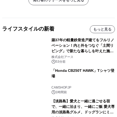
ライフスタイルの新着
もっと見る
築37年の軽量鉄骨造戸建てをフルリノ
ベーション！内と外をつなぐ「土間リ
ビング」で新たな暮らしを叶えた施工
事例を株式会社アースが公開
株式会社アース
53分前
「Honda CB250T HAWK」Tシャツ登
場
CAMSHOP.JP
1時間前
【淡路島】愛犬と一緒に過ごせる宿
で、一緒に泊まり、一緒にご飯 愛犬専
用の淡路島グルメ、ドッグランにミニ