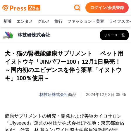
ログイン/会員登録
新着
エンタメ
グルメ
旅行
ファッション・美容
ライフスタ
林技研株式会社
リリース一覧
犬・猫の腎機能健康サプリメント ペット用
イヌトウキ「JINパワー100」12月1日発売！
～国内初のエビデンスを伴う薬草「イヌトウ
キ」100％使用～
林技研株式会社
商品
2024年12月2日 09:45
健康サプリメントの研究・開発および美容カイロサロン
『Ulyseeed』運営の林技研株式会社(所在地：東京都新宿
区)は、代表 林 基弘(ハワイ国際大学客員准教授)が研