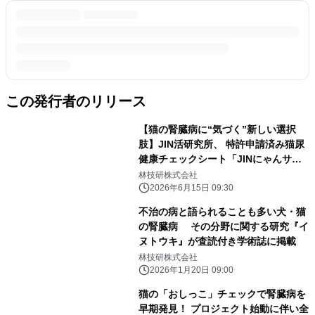
この発行者のリリース
【猫の腎臓病に“気づく”新しい選択
肢】JIN活研究所、 特許申請済み猫尿
健康チェックシート「JINにゃんサイ
ン」の クラウドファンディングを6月
林技研株式会社
15日よりCAMPFIREで開始
2026年6月15日 09:30
不治の病と語られることも多い犬・猫
の腎臓病 その分野に関する研究『イ
ヌトウキ』が査読付き学術誌に掲載
林技研株式会社
2026年1月20日 09:00
猫の「おしっこ」チェックで腎臓病を
早期発見！ プロジェクト始動に伴い全