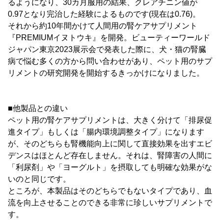
るようになり、30カ月服用の結果、クレアチニン値が
0.97となり完治した経験によるものです(現在は0.76)。
それから約10年間かけて人間用の腎ケアサプリメント
『PREMIUMイヌトウキ』を開発。ビューティーワールド
ジャパン東京2023展示会で発表した際に、犬・猫の腎臓
病で悩む多くの方から問い合わせがあり、ペット用のサプ
リメントの研究開発を開始するきっかけになりました。
■他製品との違い
ペット用の腎ケアサプリメントは、大きく分けて「排尿促
進タイプ」もしくは「腸内環境調整タイプ」になります
が、そのどちらも腎機能向上に関して直接効果を出すエビ
デンスはほとんど存在しません。それは、腎障害の人間に
「利尿剤」や「ヨーグルト」を摂取しても明確な効果がな
いのと同じです。
ところが、本製品はそのどちらでもないタイプであり、血
流を向上させることのできる非常に珍しいサプリメントで
す。