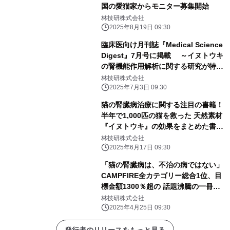
国の愛猫家からモニター募集開始
林技研株式会社
2025年8月19日 09:30
臨床医向け月刊誌『Medical Science
Digest』7月号に掲載 ～イヌトウキ
の腎機能作用解析に関する研究が特集
されました～
林技研株式会社
2025年7月3日 09:30
猫の腎臓病治療に関する注目の書籍！
半年で1,000匹の猫を救った 天然素材
『イヌトウキ』の効果をまとめた書籍
が Amazonランキング1位を獲得
林技研株式会社
2025年6月17日 09:30
「猫の腎臓病は、不治の病ではない」
CAMPFIRE全カテゴリー総合1位、目
標金額1300％超の 話題沸騰の一冊
『猫の腎臓病が治った！』4月25日発
林技研株式会社
売
2025年4月25日 09:30
発行者のリリースをもっと見る