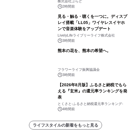
プール グランピングとトレーラーハウ
株式会社ぷらど
スの2施設で
2時間前
見る・触る・聴くを一つに。ディスプ
レイ搭載「LL05」ワイヤレスイヤホ
ンで音楽体験をアップデート
LivelyLifeライブリーライフ株式会社
3時間前
熊本の花を、熊本の希望へ。
フラワーライフ振興協議会
3時間前
【2026年8月版】ふるさと納税でもら
える『玄米』の還元率ランキングを発
表
とくさと-ふるさと納税還元率ランキング-
4時間前
ライフスタイルの新着をもっと見る