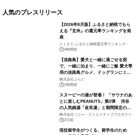
人気のプレスリリース
【2026年8月版】ふるさと納税でもら
える『玄米』の還元率ランキングを発
表
1
とくさと-ふるさと納税還元率ランキング-
4時間前
【淡路島】愛犬と一緒に過ごせる宿
で、一緒に泊まり、一緒にご飯 愛犬専
用の淡路島グルメ、ドッグランにミニ
2
プール グランピングとトレーラーハウ
株式会社ぷらど
スの2施設で
2時間前
スヌーピーの湯が登場！ 「サウナのあ
とに楽しむPEANUTS」第2弾 渋谷
の人気銭湯「改良湯」と期間限定のコ
3
ラボレーション サウナイキタイコラ
株式会社ソニー・クリエイティブプロダクツ
ボグッズも発売決定！
2日前
現役留学生がつくる、留学生のため