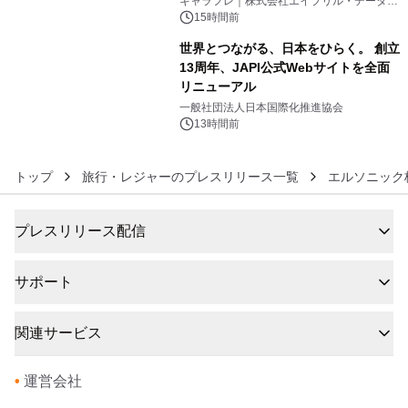
キャラフレ｜株式会社エイプリル・データ・
デザインズ
15時間前
世界とつながる、日本をひらく。 創立
13周年、JAPI公式Webサイトを全面
リニューアル
6
一般社団法人日本国際化推進協会
13時間前
トップ
旅行・レジャーのプレスリリース一覧
エルソニック
プレスリリース配信
サポート
関連サービス
•
運営会社