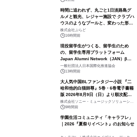
ボグッズも発売決定！
時間に追われず、丸ごと1日淡路島グ
ルメと観光、レジャー施設で クラブハ
ウスのようなプールと、変わった形の
2
サウナも 「THE BOXY AWAJI」のお
株式会社ぷらど
得な素泊まり連泊プランで
16時間前
現役留学生がつくる、留学生のため
の、留学生専用プラットフォーム
Japan Alumni Network（JAN）β版
3
をリリース
一般社団法人日本国際化推進協会
13時間前
大人気中国BLファンタジー小説 『二
哈和他的白猫師尊』5巻・6巻電子書籍
版 2026年8月9日（日）より順次配信
4
開始
株式会社ソニー・ミュージックソリューショ
ンズ
9時間前
学園生活コミュニティ「キャラフレ」
｜2026『夏祭りイベント』のお知らせ
5