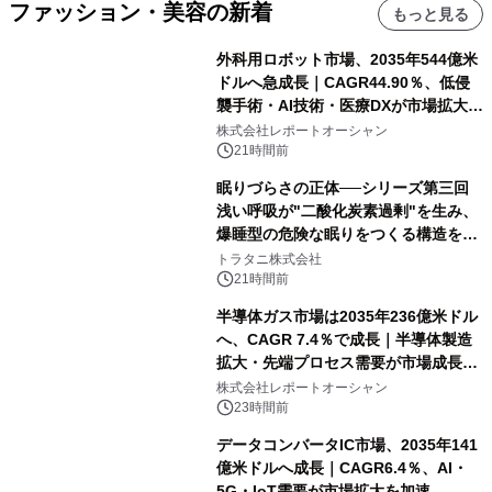
ファッション・美容の新着
もっと見る
外科用ロボット市場、2035年544億米
ドルへ急成長｜CAGR44.90％、低侵
襲手術・AI技術・医療DXが市場拡大を
牽引
株式会社レポートオーシャン
21時間前
眠りづらさの正体──シリーズ第三回
浅い呼吸が"二酸化炭素過剰"を生み、
爆睡型の危険な眠りをつくる構造を解
説
トラタニ株式会社
21時間前
半導体ガス市場は2035年236億米ドル
へ、CAGR 7.4％で成長｜半導体製造
拡大・先端プロセス需要が市場成長を
加速
株式会社レポートオーシャン
23時間前
データコンバータIC市場、2035年141
億米ドルへ成長｜CAGR6.4％、AI・
5G・IoT需要が市場拡大を加速