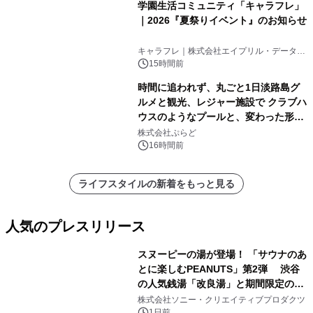
学園生活コミュニティ「キャラフレ」
｜2026『夏祭りイベント』のお知らせ
キャラフレ｜株式会社エイプリル・データ・
デザインズ
15時間前
時間に追われず、丸ごと1日淡路島グ
ルメと観光、レジャー施設で クラブハ
ウスのようなプールと、変わった形の
サウナも 「THE BOXY AWAJI」のお
株式会社ぷらど
得な素泊まり連泊プランで
16時間前
ライフスタイルの新着をもっと見る
人気のプレスリリース
スヌーピーの湯が登場！ 「サウナのあ
とに楽しむPEANUTS」第2弾 渋谷
の人気銭湯「改良湯」と期間限定のコ
1
ラボレーション サウナイキタイコラ
株式会社ソニー・クリエイティブプロダクツ
1日前