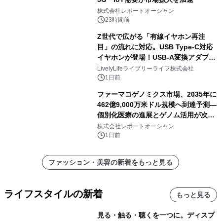
株式会社レポートオーシャン
23時間前
Z世代で広がる「有線イヤホン再注
目」の流れに対応。USB Type-C対応
イヤホンが登場！USB-A変換アダプタ
ー付きでスマホからパソコンまで幅広
LivelyLifeライブリーライフ株式会社
く活用可能
1日前
ファーマコゲノミクス市場、2035年に
462億9,000万米ドル規模へ到達予測―
個別化医療の進展とゲノム活用が次世
代ヘルスケア投資を加速
株式会社レポートオーシャン
1日前
ファッション・美容の新着をもっと見る
ライフスタイルの新着
もっと見る
見る・触る・聴くを一つに。ディスプ