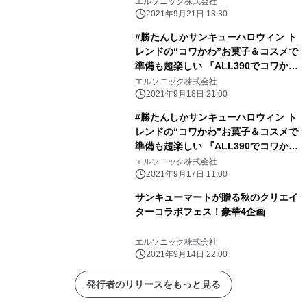
エルソニック株式会社
2021年9月21日 13:30
#勝たんしかサンキューハロウィン ト
レンドの“コワかわ”お菓子＆コスメで
準備も超楽しい 『ALL390でコワかわ
ハロウィン』が9月24日(金) からスタ
エルソニック株式会社
ート！
2021年9月18日 21:00
#勝たんしかサンキューハロウィン ト
レンドの“コワかわ”お菓子＆コスメで
準備も超楽しい 『ALL390でコワかわ
ハロウィン』が9月24日(金) からスタ
エルソニック株式会社
ート！
2021年9月17日 11:00
サンキューマートが贈る秋のクリエイ
ターコラボフェス！豪華4企画
エルソニック株式会社
2021年9月14日 22:00
発行者のリリースをもっと見る