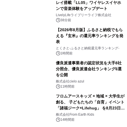
レイ搭載「LL05」ワイヤレスイヤホ
ンで音楽体験をアップデート
LivelyLifeライブリーライフ株式会社
38分前
【2026年8月版】ふるさと納税でもら
える『玄米』の還元率ランキングを発
表
とくさと-ふるさと納税還元率ランキング-
1時間前
優良派遣事業者の認定状況を大手8社
分照合、優良派遣会社ランキング6選
を公開
株式会社cielo azul
11時間前
フロムアースキッズ × 地域 × 大学生が
創る、 子どもたちの「自育」イベント
「諸福ジーク×Lifehug」 を8月23日
(日)開催
株式会社From Earth Kids
14時間前