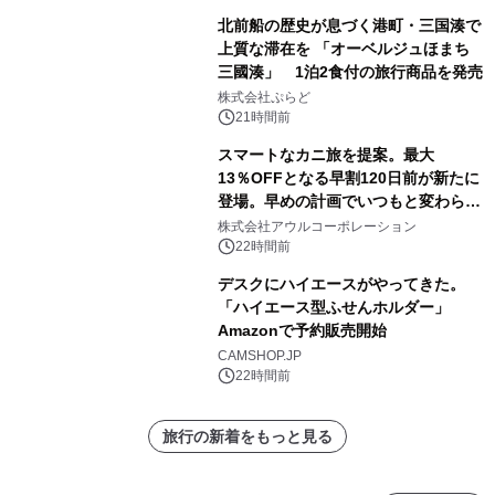
北前船の歴史が息づく港町・三国湊で
上質な滞在を 「オーベルジュほまち
三國湊」 1泊2食付の旅行商品を発売
株式会社ぷらど
21時間前
スマートなカニ旅を提案。最大
13％OFFとなる早割120日前が新たに
登場。早めの計画でいつもと変わらぬ
大人の冬旅を。ー夕日ヶ浦温泉「佳松
株式会社アウルコーポレーション
苑 別邸ふうか」ー
22時間前
デスクにハイエースがやってきた。
「ハイエース型ふせんホルダー」
Amazonで予約販売開始
CAMSHOP.JP
22時間前
旅行の新着をもっと見る