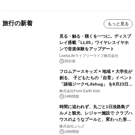
旅行の新着
もっと見る
見る・触る・聴くを一つに。ディスプ
レイ搭載「LL05」ワイヤレスイヤホ
ンで音楽体験をアップデート
LivelyLifeライブリーライフ株式会社
38分前
フロムアースキッズ × 地域 × 大学生が
創る、 子どもたちの「自育」イベント
「諸福ジーク×Lifehug」 を8月23日
(日)開催
株式会社From Earth Kids
14時間前
時間に追われず、丸ごと1日淡路島グ
ルメと観光、レジャー施設で クラブハ
ウスのようなプールと、変わった形の
サウナも 「THE BOXY AWAJI」のお
株式会社ぷらど
得な素泊まり連泊プランで
16時間前