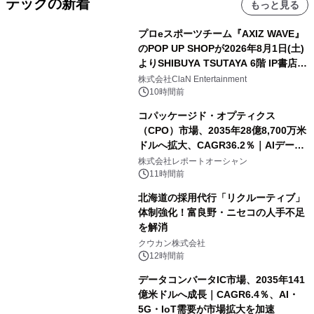
テックの新着
もっと見る
プロeスポーツチーム『AXIZ WAVE』
のPOP UP SHOPが2026年8月1日(土)
よりSHIBUYA TSUTAYA 6階 IP書店で
開催決定！！
株式会社ClaN Entertainment
10時間前
コパッケージド・オプティクス
（CPO）市場、2035年28億8,700万米
ドルへ拡大、CAGR36.2％｜AIデータ
センター・高速光通信需要が成長を加
株式会社レポートオーシャン
速
11時間前
北海道の採用代行「リクルーティブ」
体制強化！富良野・ニセコの人手不足
を解消
クウカン株式会社
12時間前
データコンバータIC市場、2035年141
億米ドルへ成長｜CAGR6.4％、AI・
5G・IoT需要が市場拡大を加速