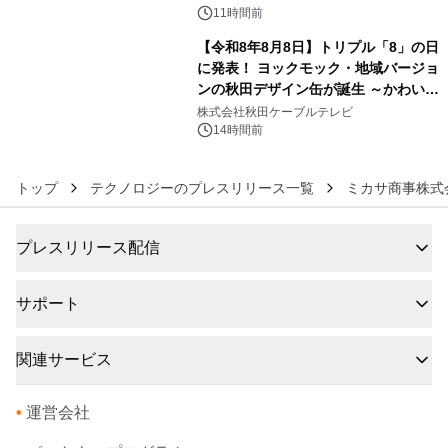
11時間前
【令和8年8月8日】トリプル「8」の日
に発表！ ヨックモック・地域バージョ
ンの秋田デザイン缶が誕生 ～かわいい
6
秋田犬の子犬と秋田の四季と名所を巡
株式会社秋田ケーブルテレビ
るパッケージ～ 9月1日(火)秋田県内で
14時間前
販売開始
トップ
テクノロジーのプレスリリース一覧
ミカサ商事株式
プレスリリース配信
サポート
関連サービス
•
運営会社