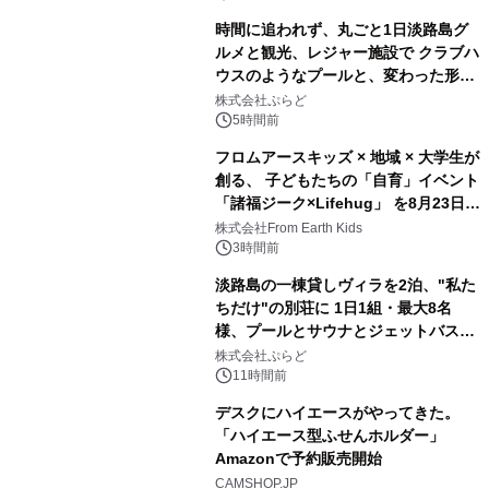
時間に追われず、丸ごと1日淡路島グ
ルメと観光、レジャー施設で クラブハ
ウスのようなプールと、変わった形の
2
サウナも 「THE BOXY AWAJI」のお
株式会社ぷらど
得な素泊まり連泊プランで
5時間前
フロムアースキッズ × 地域 × 大学生が
創る、 子どもたちの「自育」イベント
「諸福ジーク×Lifehug」 を8月23日
3
(日)開催
株式会社From Earth Kids
3時間前
淡路島の一棟貸しヴィラを2泊、"私た
ちだけ"の別荘に 1日1組・最大8名
様、プールとサウナとジェットバス付
4
きで Villa Mon Temps AWAJIの連泊
株式会社ぷらど
素泊りプラン
11時間前
デスクにハイエースがやってきた。
「ハイエース型ふせんホルダー」
Amazonで予約販売開始
5
CAMSHOP.JP