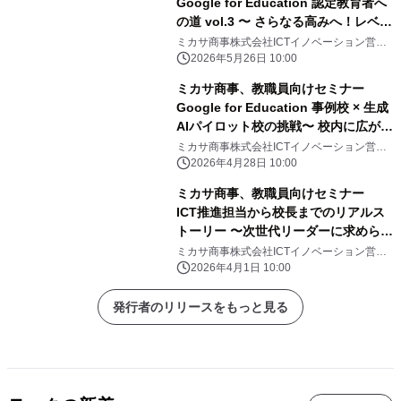
Google for Education 認定教育者へ
の道 vol.3 〜 さらなる高みへ！レベル
2実践テクニック 〜6月27日（土）開
ミカサ商事株式会社ICTイノベーション営業
部
催
2026年5月26日 10:00
ミカサ商事、教職員向けセミナー
Google for Education 事例校 × 生成
AIパイロット校の挑戦〜 校内に広がる
AI活用の全貌 〜 5月23日（土）開催
ミカサ商事株式会社ICTイノベーション営業
部
2026年4月28日 10:00
ミカサ商事、教職員向けセミナー
ICT推進担当から校長までのリアルス
トーリー 〜次世代リーダーに求められ
る視点とは 〜 4月18日（土）開催
ミカサ商事株式会社ICTイノベーション営業
部
2026年4月1日 10:00
発行者のリリースをもっと見る