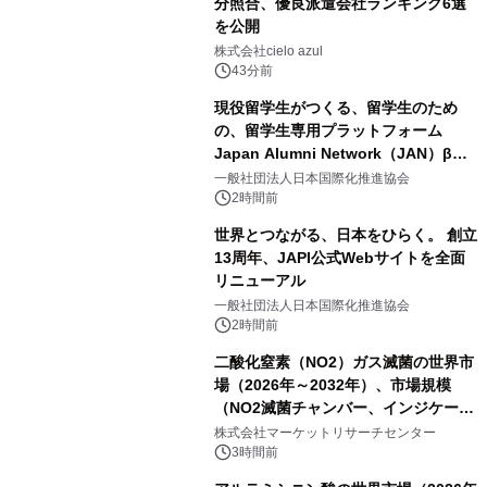
分照合、優良派遣会社ランキング6選
を公開
株式会社cielo azul
43分前
現役留学生がつくる、留学生のため
の、留学生専用プラットフォーム
Japan Alumni Network（JAN）β版
をリリース
一般社団法人日本国際化推進協会
2時間前
世界とつながる、日本をひらく。 創立
13周年、JAPI公式Webサイトを全面
リニューアル
一般社団法人日本国際化推進協会
2時間前
二酸化窒素（NO2）ガス滅菌の世界市
場（2026年～2032年）、市場規模
（NO2滅菌チャンバー、インジケータ
ーおよびモニタリングシステム、その
株式会社マーケットリサーチセンター
他）・分析レポートを発表
3時間前