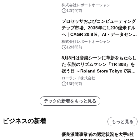
株式会社レポートオーシャン
12時間前
プロセッサおよびコンピューティング
チップ市場、2035年に1,230億米ドル
へ｜CAGR 20.8％、AI・データセンタ
ー需要が成長を牽引
株式会社レポートオーシャン
12時間前
8月8日は音楽シーンに革新をもたらし
た 伝説のリズムマシン「TR-808」を
祝う日 ～Roland Store Tokyoで実機
を展示しての 記念キャンペーンを開
ローランド株式会社
催 英国ラジオ「NTS」の 特別プログ
13時間前
ラムや、「TR-808」を愛する伝説的
アーティストを フィーチャーしたアニ
テックの新着をもっと見る
メーションを公開～
ビジネスの新着
もっと見る
優良派遣事業者の認定状況を大手8社