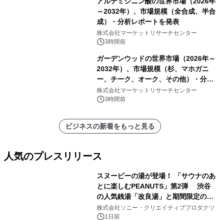
アルテミシニン酸の世界市場（2026年
～2032年）、市場規模（全合成、半合
成）・分析レポートを発表
株式会社マーケットリサーチセンター
3時間前
ガーデンウッドの世界市場（2026年～
2032年）、市場規模（杉、マホガニ
ー、チーク、オーク、その他）・分析
レポートを発表
株式会社マーケットリサーチセンター
3時間前
ビジネスの新着をもっと見る
人気のプレスリリース
スヌーピーの湯が登場！ 「サウナのあ
とに楽しむPEANUTS」第2弾 渋谷
の人気銭湯「改良湯」と期間限定のコ
1
ラボレーション サウナイキタイコラ
株式会社ソニー・クリエイティブプロダクツ
ボグッズも発売決定！
1日前