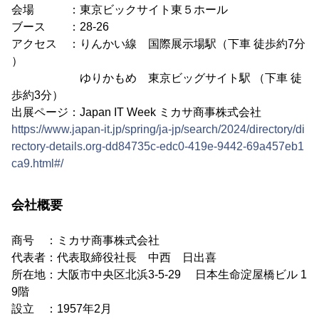
会場 ：東京ビックサイト東５ホール
ブース ：28-26
アクセス ：りんかい線 国際展示場駅（下車 徒歩約7分
）
ゆりかもめ 東京ビッグサイト駅 （下車 徒
歩約3分）
出展ページ：Japan IT Week ミカサ商事株式会社
https://www.japan-it.jp/spring/ja-jp/search/2024/directory/di
rectory-details.org-dd84735c-edc0-419e-9442-69a457eb1
ca9.html#/
会社概要
商号 ：ミカサ商事株式会社
代表者：代表取締役社長 中西 日出喜
所在地：大阪市中央区北浜3-5-29 日本生命淀屋橋ビル 1
9階
設立 ：1957年2月