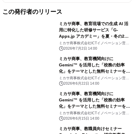
この発行者のリリース
ミカサ商事、教育現場での生成 AI 活
用に特化した研修サービス「G-
Apps.jp アカデミー」を夏・冬の2シ
ーズンで開催。校務に直結するスキル
ミカサ商事株式会社ICTイノベーション営業
部
を短期間で修得可能。
2026年7月2日 14:00
ミカサ商事、教育機関向けに
Gemini™ を活用した「校務の効率
化」をテーマとした無料セミナーを全
国3都市で開催。ケーススタディやワ
ミカサ商事株式会社ICTイノベーション営業
部
ークショップを通して1日で習得。
2026年6月22日 14:00
ミカサ商事、教育機関向けに
Gemini™ を活用した「校務の効率
化」をテーマとした無料セミナーを全
国3都市で開催。ケーススタディやワ
ミカサ商事株式会社ICTイノベーション営業
部
ークショップを通して1日で習得。
2026年6月15日 14:00
ミカサ商事、教職員向けセミナー