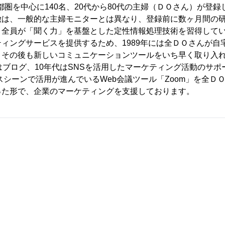
首都圏を中心に140名、20代から80代の主婦（ＤＯさん）が登
徴は、一般的な主婦モニターとは異なり、登録前に数ヶ月間の
、全員が「聞く力」を基盤とした定性情報処理技術を習得して
ィングサービスを提供するため、1989年には全ＤＯさんが自
、その後も新しいコミュニケーションツールをいち早く取り入れ
はブログ、10年代はSNSを活用したマーケティング活動のサ
ネスシーンで活用が進んでいるWeb会議ツール「Zoom」を全Ｄ
った形で、企業のマーケティングを支援しております。