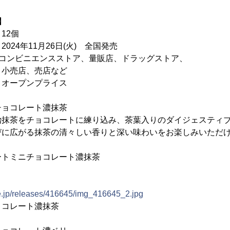
】
2個
年11月26日(火) 全国発売
：コンビニエンスストア、量販店、ドラッグストア、
売店など
プンプライス
チョコレート濃抹茶
治抹茶をチョコレートに練り込み、茶葉入りのダイジェスティ
びに広がる抹茶の清々しい香りと深い味わいをお楽しみいただ
ートミニチョコレート濃抹茶
ne.jp/releases/416645/img_416645_2.jpg
ョコレート濃抹茶