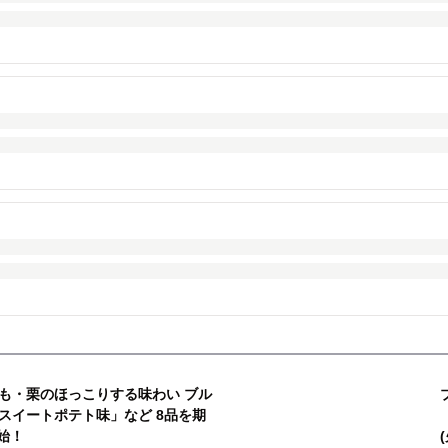
も・栗のほっこりする味わい ブル
スイートポテト味」など 8品を期
始！