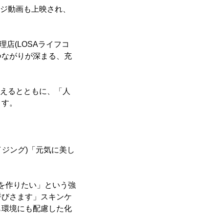
ージ動画も上映され、
店(LOSAライフコ
つながりが深まる、充
伝えるとともに、「人
ます。
ト エイジング)「元気に美し
品を作りたい」という強
呼びさます」スキンケ
も環境にも配慮した化