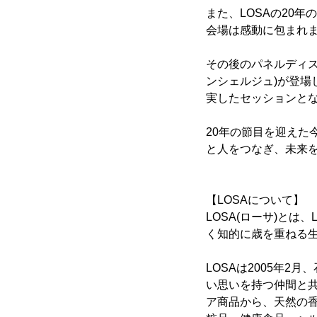
また、LOSAの20
会場は感動に包まれ
その後のパネルディス
ンシェルジュ)が登場
実したセッションと
20年の節目を迎えた
と人をつなぎ、未来
【LOSAについて】
LOSA(ローサ)とは、Li
く知的に歳を重ねる
LOSAは2005年
い思いを持つ仲間と
ア商品から、天然の