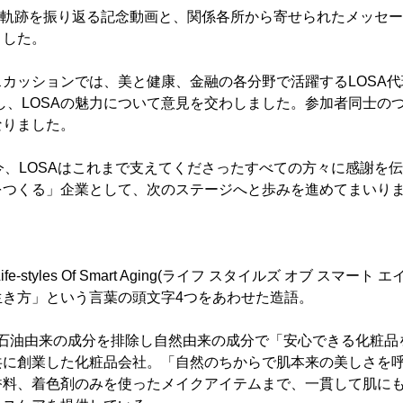
年の軌跡を振り返る記念動画と、関係各所から寄せられたメッセ
ました。
カッションでは、美と健康、金融の各分野で活躍するLOSA代理
し、LOSAの魅力について意見を交わしました。参加者同士の
なりました。
今、LOSAはこれまで支えてくださったすべての方々に感謝を
をつくる」企業として、次のステージへと歩みを進めてまいり
fe-styles Of Smart Aging(ライフ スタイルズ オブ スマー
生き方」という言葉の頭文字4つをあわせた造語。
2月、石油由来の成分を排除し自然由来の成分で「安心できる化粧
共に創業した化粧品会社。「自然のちからで肌本来の美しさを
香料、着色剤のみを使ったメイクアイテムまで、一貫して肌に