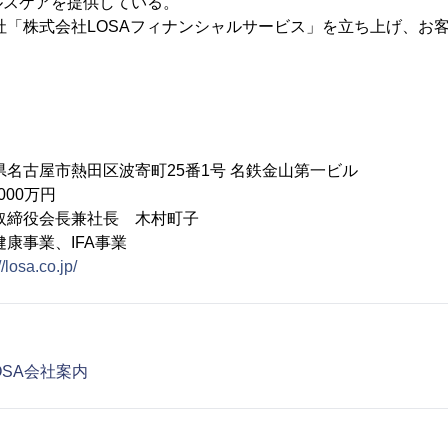
ルスケアを提供している。
会社「株式会社LOSAフィナンシャルサービス」を立ち上げ、お
。
古屋市熱田区波寄町25番1号 名鉄金山第一ビル
00万円
締役会長兼社長 木村町子
康事業、IFA事業
//losa.co.jp/
OSA会社案内