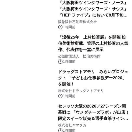
『大阪梅田ツインタワーズ・ノース』
『大阪梅田ツインタワーズ・サウス』
『HEP ファイブ』において8月下旬か
ら 「オフサイト型コーポレートPPA」
阪急阪神不動産株式会社
による 再生可能エネルギー電力の使用
1時間前
を開始します
「没後25年 上村松篁展」を開催 松
伯美術館所蔵、管理の上村松篁の人気
作、代表作を一堂に展示
公益財団法人 松伯美術館
1時間前
ドラッグストアモリ みらいプロジェ
クト 「子どもお仕事参観デー2026」
を開催！
株式会社ドラッグストアモリ
1時間前
セレッソ大阪の2026／27シーズン開
幕戦に 「ウメダチーズラボ」が出店！
限定スイーツ販売＆選手直筆サイング
ッズが当たる抽選会を 8月8日に開催
株式会社ヤマタカ
1時間前