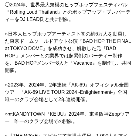
◯2024年、世界最大規模のヒップホップフェスティバル
『Rolling Loud Thailand』とのポップアップ・プレパーテ
ィーをDJ LEAD氏と共に開催。
○日本人ヒップホップアーティスト初の約6万人を動員し
た東京ドームソールドアウト公演『BAD HOP THE FINAL
at TOKYO DOME』を成功させ、解散した元『BAD
HOP』メンバーとの業界では超異例のパーティー制作
を、BAD HOPメンバー8人と『Vacance』を制作し、共同
開催。
○2023年、2024年、2年連続『AK-69』オフィシャル全国
ツアー「AK-69 LIVE TOUR 2024 -Enlightenment-」全国
唯一のクラブ会場として2年連続開催。
○元KANDYTOWN『KEIJU』2024年、東名阪神Zeppツア
ー 唯一のクラブ会場での開催。
○『THE WAVE』エピカにて毎週土曜日、1,000人をアベ