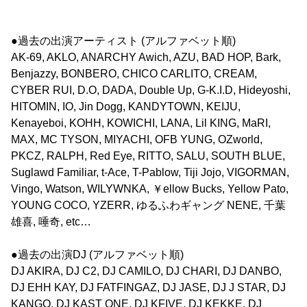
●過去の出演アーティスト (アルファベット順)
AK-69, AKLO, ANARCHY Awich, AZU, BAD HOP, Bark,
Benjazzy, BONBERO, CHICO CARLITO, CREAM,
CYBER RUI, D.O, DADA, Double Up, G-K.I.D, Hideyoshi,
HITOMIN, IO, Jin Dogg, KANDYTOWN, KEIJU,
Kenayeboi, KOHH, KOWICHI, LANA, Lil KING, MaRI,
MAX, MC TYSON, MIYACHI, OFB YUNG, OZworld,
PKCZ, RALPH, Red Eye, RITTO, SALU, SOUTH BLUE,
Suglawd Familiar, t-Ace, T-Pablow, Tiji Jojo, VIGORMAN,
Vingo, Watson, WILYWNKA, ￥ellow Bucks, Yellow Pato,
YOUNG COCO, YZERR, ゆるふわギャング NENE, 千葉
雄喜, 唾奇, etc…
●過去の出演DJ (アルファベット順)
DJ AKIRA, DJ C2, DJ CAMILO, DJ CHARI, DJ DANBO,
DJ EHH KAY, DJ FATFINGAZ, DJ JASE, DJ J STAR, DJ
KANGO, DJ KAST ONE, DJ KFIVE, DJ KEKKE, DJ