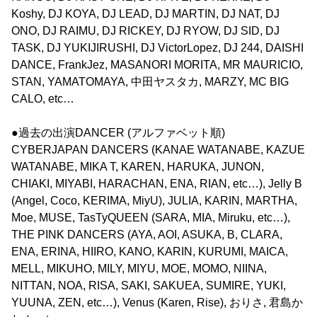
Koshy, DJ KOYA, DJ LEAD, DJ MARTIN, DJ NAT, DJ
ONO, DJ RAIMU, DJ RICKEY, DJ RYOW, DJ SID, DJ
TASK, DJ YUKIJIRUSHI, DJ VictorLopez, DJ 244, DAISHI
DANCE, FrankJez, MASANORI MORITA, MR MAURICIO,
STAN, YAMATOMAYA, 中田ヤスタカ, MARZY, MC BIG
CALO, etc…
●過去の出演DANCER (アルファベット順)
CYBERJAPAN DANCERS (KANAE WATANABE, KAZUE
WATANABE, MIKA T, KAREN, HARUKA, JUNON,
CHIAKI, MIYABI, HARACHAN, ENA, RIAN, etc…), Jelly B
(Angel, Coco, KERIMA, MiyU), JULIA, KARIN, MARTHA,
Moe, MUSE, TasTyQUEEN (SARA, MIA, Miruku, etc…),
THE PINK DANCERS (AYA, AOI, ASUKA, B, CLARA,
ENA, ERINA, HIIRO, KANO, KARIN, KURUMI, MAICA,
MELL, MIKUHO, MILY, MIYU, MOE, MOMO, NIINA,
NITTAN, NOA, RISA, SAKI, SAKUEA, SUMIRE, YUKI,
YUUNA, ZEN, etc…), Venus (Karen, Rise), おりさ, 君島か