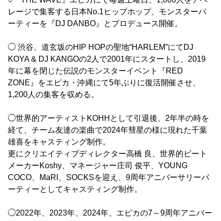
レージで集客する日本No.1ヒップホップ、モンスターパ
ーティーを『DJ DANBO』とプロデュース開催。
◯ 渋谷、道玄坂のHIP HOPの聖地“HARLEM”にてDJ
KOYA & DJ KANGOの2人で2001年にスタートし、2019
年に幕を閉じた伝説のモンスターイベント『RED
ZONE』をエピカ・沖縄にて5年ぶりに復活開催させ、
1,200人の集客を収める。
◯世界的アーティストKOHHとして引退後、2年半の時を
経て、チーム友達の楽曲で2024年彗星の様に現れた千葉
雄喜をキャスティング制作。
更にクリエイティブディレクター高橋 良、世界的ビート
メーカーKoshy、マネージャー庄司 俊平、YOUNG
COCO、MaRI、SOCKSを迎え、9周年アニバーサリーパ
ーティーとしてキャスティング制作。
◯2022年、2023年、2024年、エピカの7～9周年アニバー