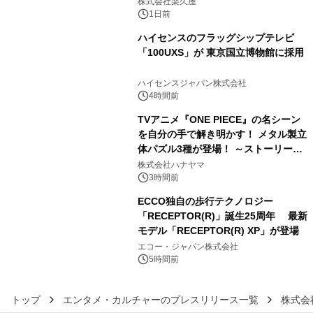
メニューを提供
株式会社楽久屋
1日前
ハイセンスのフラッグシップテレビ
「100UXS」が 東京国立博物館に採用
4
ハイセンスジャパン株式会社
4時間前
TVアニメ『ONE PIECE』の名シーン
を自分の手で解き明かす！ メタル製立
体パズル3種が登場！ ～ストーリーと
5
ギミックが融合した 大人の体験型パズ
株式会社ハナヤマ
ルが8月7日(金)12時より先行予約受付
3時間前
開始～
ECCO独自の歩行テクノロジー
「RECEPTOR(R)」誕生25周年 最新
モデル「RECEPTOR(R) XP」が登場
6
エコー・ジャパン株式会社
5時間前
トップ
エンタメ・カルチャーのプレスリリース一覧
株式会社