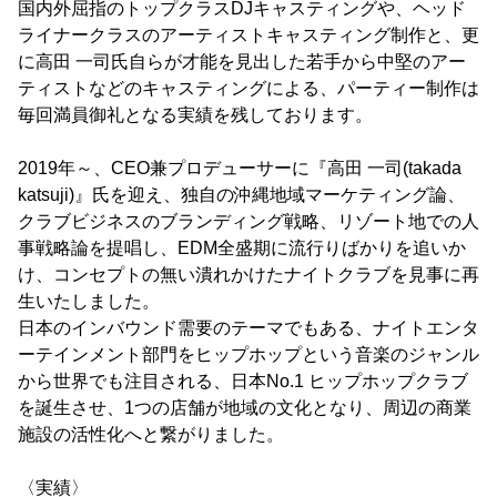
国内外屈指のトップクラスDJキャスティングや、ヘッド
ライナークラスのアーティストキャスティング制作と、更
に高田 一司氏自らが才能を見出した若手から中堅のアー
ティストなどのキャスティングによる、パーティー制作は
毎回満員御礼となる実績を残しております。
2019年～、CEO兼プロデューサーに『高田 一司(takada
katsuji)』氏を迎え、独自の沖縄地域マーケティング論、
クラブビジネスのブランディング戦略、リゾート地での人
事戦略論を提唱し、EDM全盛期に流行りばかりを追いか
け、コンセプトの無い潰れかけたナイトクラブを見事に再
生いたしました。
日本のインバウンド需要のテーマでもある、ナイトエンタ
ーテインメント部門をヒップホップという音楽のジャンル
から世界でも注目される、日本No.1 ヒップホップクラブ
を誕生させ、1つの店舗が地域の文化となり、周辺の商業
施設の活性化へと繋がりました。
〈実績〉