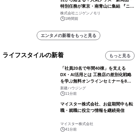
特別任務が東京・南青山に集結 『ニジ
ゲンノモリ POPUPストア in Annex
株式会社ニジゲンノモリ
Aoyama』
1時間前
エンタメの新着をもっと見る
ライフスタイルの新着
もっと見る
「社員20名で年間40棟」を支える
DX・AI活用とは 工務店の差別化戦略
を学ぶ無料オンラインセミナーを8月
20日に開催
新建ハウジング
11分前
マイスター株式会社、お盆期間中も転
職・就職に役立つ情報を継続発信
マイスター株式会社
41分前