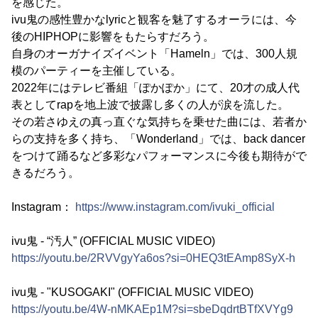
を感じた。
ivu鬼の感性豊かなlyricと観客を魅了するオーラには、今
後のHIPHOPに影響をもたらすだろう。
自身のオーガナイズイベント「Hameln」では、300人規
模のパーティーを主催している。
2022年にはテレビ番組「ぽかぽか」にて、20才の成人代
表としてrapを地上波で披露し多くの人が涙を流した。
その若さゆえの真っ直ぐな気持ちを乗せた曲には、若者か
らの支持を多く持ち、「Wonderland」では、back dancer
をつけて踊るなど多彩なパフォーマンスに今後も期待がで
きるだろう。
Instagram：
https://www.instagram.com/ivuki_official
ivu鬼 - “汚人” (OFFICIAL MUSIC VIDEO)
https://youtu.be/2RVVgyYa6os?si=0HEQ3tEAmp8SyX-h
ivu鬼 - "KUSOGAKI" (OFFICIAL MUSIC VIDEO)
https://youtu.be/4W-nMKAEp1M?si=sbeDqdrtBTfXVYg9