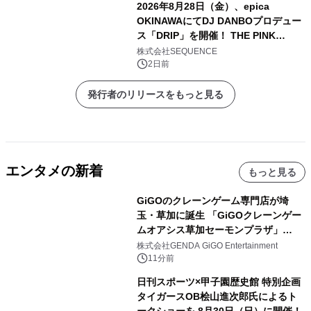
2026年8月28日（金）、epica
OKINAWAにてDJ DANBOプロデュー
ス「DRIP」を開催！ THE PINK
TOKYO所属のPINK DANCERS4名が
株式会社SEQUENCE
出演決定
2日前
発行者のリリースをもっと見る
エンタメの新着
もっと見る
GiGOのクレーンゲーム専門店が埼
玉・草加に誕生 「GiGOクレーンゲー
ムオアシス草加セーモンプラザ」
2026年8月7日(金)10時グランドオープ
株式会社GENDA GiGO Entertainment
ン
11分前
日刊スポーツ×甲子園歴史館 特別企画
タイガースOB桧山進次郎氏によるト