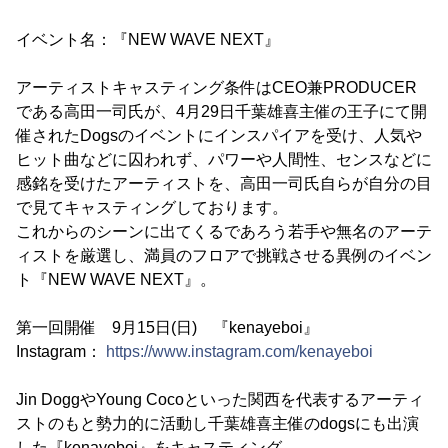
イベント名：『NEW WAVE NEXT』
アーティストキャスティング条件はCEO兼PRODUCER
である高田一司氏が、4月29日千葉雄喜主催の王子にて開
催されたDogsのイベントにインスパイアを受け、人気や
ヒット曲などに囚われず、パワーや人間性、センスなどに
感銘を受けたアーティストを、高田一司氏自らが自分の目
で見てキャスティングしております。
これからのシーンに出てくるであろう若手や無名のアーテ
ィストを厳選し、満員のフロアで挑戦させる異例のイベン
ト『NEW WAVE NEXT』。
第一回開催 9月15日(日) 『kenayeboi』
Instagram：
https://www.instagram.com/kenayeboi
Jin DoggやYoung Cocoといった関西を代表するアーティ
ストのもと勢力的に活動し千葉雄喜主催のdogsにも出演
した『kenayeboi』をキャスティング。