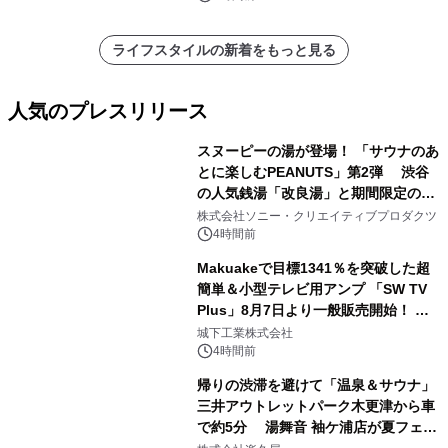
ライフスタイルの新着をもっと見る
人気のプレスリリース
スヌーピーの湯が登場！ 「サウナのあ
とに楽しむPEANUTS」第2弾 渋谷
の人気銭湯「改良湯」と期間限定のコ
1
ラボレーション サウナイキタイコラ
株式会社ソニー・クリエイティブプロダクツ
ボグッズも発売決定！
4時間前
Makuakeで目標1341％を突破した超
簡単＆小型テレビ用アンプ 「SW TV
Plus」8月7日より一般販売開始！ ケ
2
ーブル1本つなぐだけ、テレビの音が
城下工業株式会社
ぐっと豊かに
4時間前
帰りの渋滞を避けて「温泉＆サウナ」
三井アウトレットパーク木更津から車
で約5分 湯舞音 袖ケ浦店が夏フェア
3