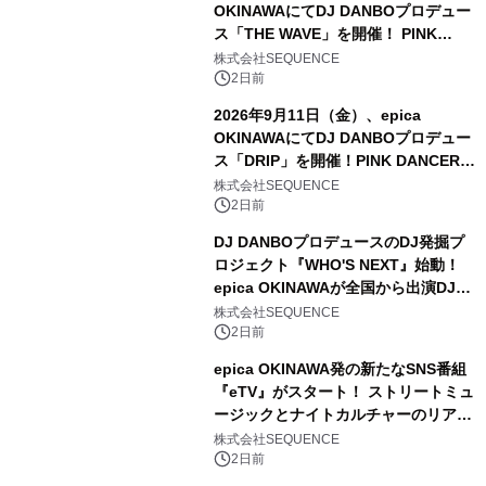
OKINAWAにてDJ DANBOプロデュー
ス「THE WAVE」を開催！ PINK
DANCERSのユニット「JEWEL」全
株式会社SEQUENCE
15名が出演決定
2日前
2026年9月11日（金）、epica
OKINAWAにてDJ DANBOプロデュー
ス「DRIP」を開催！PINK DANCERS
のユニット「JEWEL」全15名が出演
株式会社SEQUENCE
決定
2日前
DJ DANBOプロデュースのDJ発掘プ
ロジェクト『WHO'S NEXT』始動！
epica OKINAWAが全国から出演DJを
募集
株式会社SEQUENCE
2日前
epica OKINAWA発の新たなSNS番組
『eTV』がスタート！ ストリートミュ
ージックとナイトカルチャーのリアル
を発信
株式会社SEQUENCE
2日前