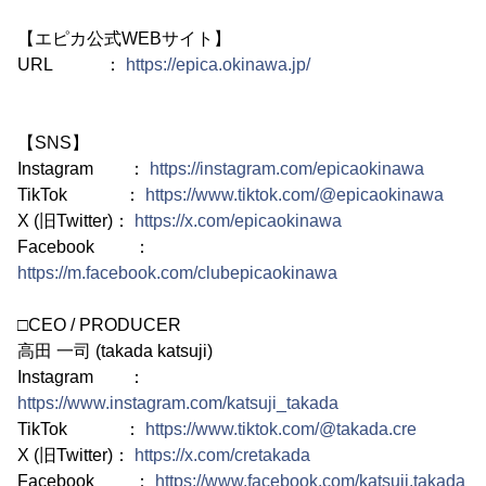
【エピカ公式WEBサイト】
URL ：
https://epica.okinawa.jp/
【SNS】
Instagram ：
https://instagram.com/epicaokinawa
TikTok ：
https://www.tiktok.com/@epicaokinawa
X (旧Twitter)：
https://x.com/epicaokinawa
Facebook ：
https://m.facebook.com/clubepicaokinawa
□CEO / PRODUCER
高田 一司 (takada katsuji)
Instagram ：
https://www.instagram.com/katsuji_takada
TikTok ：
https://www.tiktok.com/@takada.cre
X (旧Twitter)：
https://x.com/cretakada
Facebook ：
https://www.facebook.com/katsuji.takada