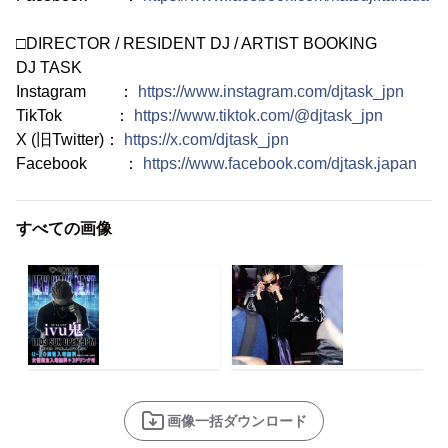
□DIRECTOR / RESIDENT DJ / ARTIST BOOKING
DJ TASK
Instagram ：
https://www.instagram.com/djtask_jpn
TikTok ：
https://www.tiktok.com/@djtask_jpn
X (旧Twitter)：
https://x.com/djtask_jpn
Facebook ：
https://www.facebook.com/djtask.japan
すべての画像
画像一括ダウンロード