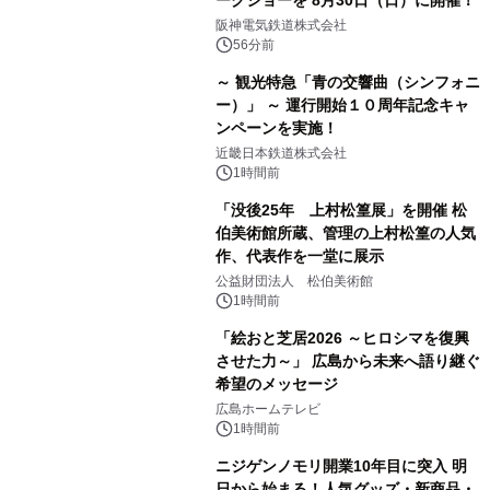
ークショーを 8月30日（日）に開催！
阪神電気鉄道株式会社
56分前
～ 観光特急「青の交響曲（シンフォニ
ー）」 ～ 運行開始１０周年記念キャ
ンペーンを実施！
近畿日本鉄道株式会社
1時間前
「没後25年 上村松篁展」を開催 松
伯美術館所蔵、管理の上村松篁の人気
作、代表作を一堂に展示
公益財団法人 松伯美術館
1時間前
「絵おと芝居2026 ～ヒロシマを復興
させた力～」 広島から未来へ語り継ぐ
希望のメッセージ
広島ホームテレビ
1時間前
ニジゲンノモリ開業10年目に突入 明
日から始まる！人気グッズ・新商品・