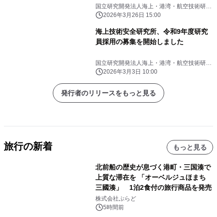
アプリケーションに組込可能に－
国立研究開発法人海上・港湾・航空技術研究
所 海上技術安全研究所
2026年3月26日 15:00
海上技術安全研究所、令和9年度研究
員採用の募集を開始しました
国立研究開発法人海上・港湾・航空技術研究
所 海上技術安全研究所
2026年3月3日 10:00
発行者のリリースをもっと見る
旅行の新着
もっと見る
北前船の歴史が息づく港町・三国湊で
上質な滞在を 「オーベルジュほまち
三國湊」 1泊2食付の旅行商品を発売
株式会社ぷらど
5時間前