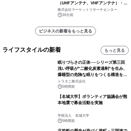
（UHFアンテナ、VHFアンテナ）・分
析レポートを発表
株式会社マーケットリサーチセンター
39分前
ビジネスの新着をもっと見る
ライフスタイルの新着
もっと見る
眠りづらさの正体──シリーズ第三回
浅い呼吸が"二酸化炭素過剰"を生み、
爆睡型の危険な眠りをつくる構造を解
説
トラタニ株式会社
5時間前
【名城大学】ボランティア協議会が熊
本地震で募金活動を実施
学校法人 名城大学
5時間前
北前船の歴史が息づく港町・三国湊で