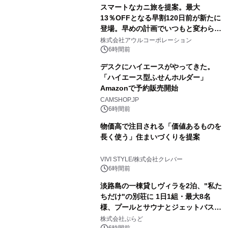
スマートなカニ旅を提案。最大
13％OFFとなる早割120日前が新たに
登場。早めの計画でいつもと変わらぬ
大人の冬旅を。ー夕日ヶ浦温泉「佳松
株式会社アウルコーポレーション
苑 別邸ふうか」ー
6時間前
デスクにハイエースがやってきた。
「ハイエース型ふせんホルダー」
Amazonで予約販売開始
CAMSHOP.JP
6時間前
物価高で注目される「価値あるものを
長く使う」住まいづくりを提案
VIVI STYLE/株式会社クレバー
6時間前
淡路島の一棟貸しヴィラを2泊、"私た
ちだけ"の別荘に 1日1組・最大8名
様、プールとサウナとジェットバス付
きで Villa Mon Temps AWAJIの連泊
株式会社ぷらど