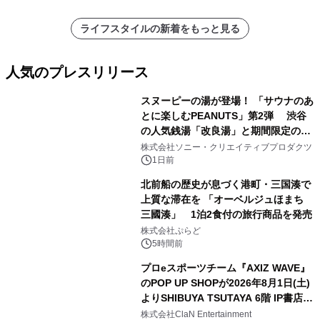
ライフスタイルの新着をもっと見る
人気のプレスリリース
スヌーピーの湯が登場！ 「サウナのあ
とに楽しむPEANUTS」第2弾 渋谷
の人気銭湯「改良湯」と期間限定のコ
1
ラボレーション サウナイキタイコラ
株式会社ソニー・クリエイティブプロダクツ
ボグッズも発売決定！
1日前
北前船の歴史が息づく港町・三国湊で
上質な滞在を 「オーベルジュほまち
三國湊」 1泊2食付の旅行商品を発売
2
株式会社ぷらど
5時間前
プロeスポーツチーム『AXIZ WAVE』
のPOP UP SHOPが2026年8月1日(土)
よりSHIBUYA TSUTAYA 6階 IP書店で
3
開催決定！！
株式会社ClaN Entertainment