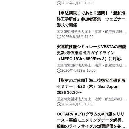
所 海上技術安全研究所
2026年7月1日 10:00
【申込期限まであと２週間】「船舶海
洋工学研修」参加者募集 ウェビナー
形式で開催
国立研究開発法人海上・港湾・航空技術研究
所 海上技術安全研究所
2026年6月5日 11:00
実運航性能シミュレータVESTAの機能
更新-最低推進出力ガイドライン
（MEPC.1/Circ.850/Rev.3）に対応-
国立研究開発法人海上・港湾・航空技術研究
所 海上技術安全研究所
2026年4月13日 15:00
【取材のご依頼】海上技術安全研究所
セミナー｜4/23（木） Sea Japan
2026 10:30〜
国立研究開発法人海上・港湾・航空技術研究
所 海上技術安全研究所
2026年4月7日 10:30
OCTARVIAプログラムのAPI版をリリ
ース－実船モニタリングデータ解析、
船舶のライフサイクル燃費評価を各社