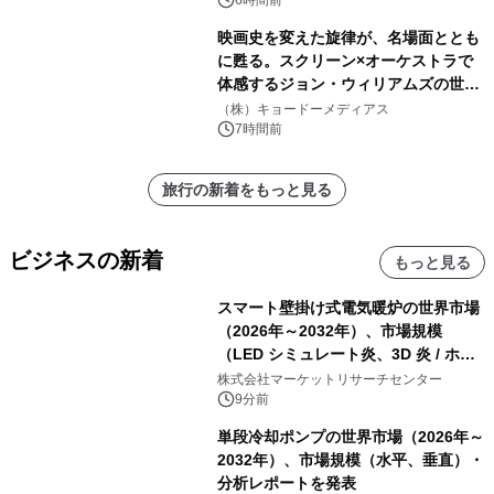
素泊りプラン
6時間前
映画史を変えた旋律が、名場面ととも
に甦る。スクリーン×オーケストラで
体感するジョン・ウィリアムズの世
界。ジョン・ウィリアムズ：シネマ・
（株）キョードーメディアス
スペクタキュラー・コンサート 開催決
7時間前
定！
旅行の新着をもっと見る
ビジネスの新着
もっと見る
スマート壁掛け式電気暖炉の世界市場
（2026年～2032年）、市場規模
（LED シミュレート炎、3D 炎 / ホロ
グラフィック効果、水ミスト炎）・分
株式会社マーケットリサーチセンター
析レポートを発表
9分前
単段冷却ポンプの世界市場（2026年～
2032年）、市場規模（水平、垂直）・
分析レポートを発表