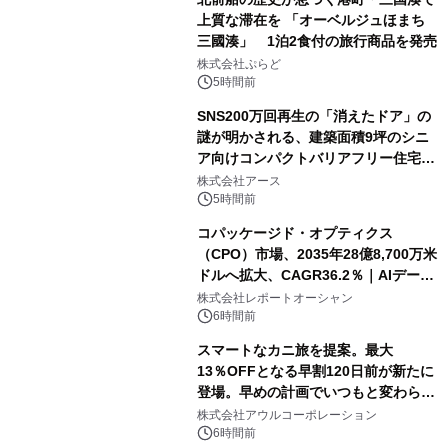
上質な滞在を 「オーベルジュほまち
三國湊」 1泊2食付の旅行商品を発売
株式会社ぷらど
5時間前
SNS200万回再生の「消えたドア」の
謎が明かされる、建築面積9坪のシニ
ア向けコンパクトバリアフリー住宅が
誕生
株式会社アース
5時間前
コパッケージド・オプティクス
（CPO）市場、2035年28億8,700万米
ドルへ拡大、CAGR36.2％｜AIデータ
センター・高速光通信需要が成長を加
株式会社レポートオーシャン
速
6時間前
スマートなカニ旅を提案。最大
13％OFFとなる早割120日前が新たに
登場。早めの計画でいつもと変わらぬ
大人の冬旅を。ー夕日ヶ浦温泉「佳松
株式会社アウルコーポレーション
苑 別邸ふうか」ー
6時間前