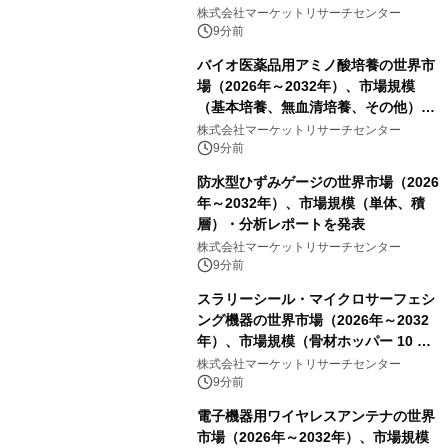
株式会社マーケットリサーチセンター
9分前
バイオ医薬品用アミノ酸培養の世界市
場（2026年～2032年）、市場規模
（基本培養、無血清培養、その他）・
分析レポートを発表
株式会社マーケットリサーチセンター
9分前
防水型ひずみゲージの世界市場（2026
年～2032年）、市場規模（単体、積
層）・分析レポートを発表
株式会社マーケットリサーチセンター
9分前
スラリーシール・マイクロサーフェシ
ング機器の世界市場（2026年～2032
年）、市場規模（骨材ホッパー 10 m³
以下、骨材ホッパー 10 m³～12 m³、
株式会社マーケットリサーチセンター
骨材ホッパー 12 m³以上）・分析レポ
9分前
ートを発表
電子機器用ワイヤレスアンテナの世界
市場（2026年～2032年）、市場規模