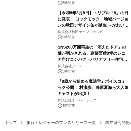
5時間前
【令和8年8月8日】トリプル「8」の日
に発表！ ヨックモック・地域バージョ
ンの秋田デザイン缶が誕生 ～かわいい
4
秋田犬の子犬と秋田の四季と名所を巡
株式会社秋田ケーブルテレビ
るパッケージ～ 9月1日(火)秋田県内で
9時間前
販売開始
SNS200万回再生の「消えたドア」の
謎が明かされる、建築面積9坪のシニ
ア向けコンパクトバリアフリー住宅が
5
誕生
株式会社アース
5時間前
『8歳から始める魔法学』ボイスコミ
ック公開！ 村瀬歩、藤原夏海ら大人気
キャストが出演！
6
株式会社オーバーラップ
4時間前
トップ
旅行・レジャーのプレスリリース一覧
国立研究開発