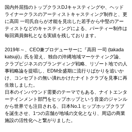
国内外屈指のトップクラスDJキャスティングや、ヘッド
ライナークラスのアーティストキャスティング制作と、更
に高田 一司氏自らが才能を見出した若手から中堅のアー
ティストなどのキャスティングによる、パーティー制作は
毎回満員御礼となる実績を残しております。
2019年～、CEO兼プロデューサーに『高田 一司 (takada
katsuji)』氏を迎え、独自の沖縄地域マーケティング論、
クラブビジネスのブランディング戦略、リゾート地での人
事戦略論を提唱し、EDM全盛期に流行りばかりを追いか
け、コンセプトの無い潰れかけたナイトクラブを見事に再
生致しました。
日本のインバウンド需要のテーマでもある、ナイトエンタ
ーテインメント部門をヒップホップという音楽のジャンル
から世界でも注目される、日本No.1 ヒップホップクラブ
を誕生させ、1つの店舗が地域の文化となり、周辺の商業
施設の活性化へと繋がりました。