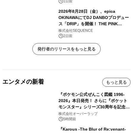
1日前
2026年8月28日（金）、epica
OKINAWAにてDJ DANBOプロデュー
ス「DRIP」を開催！ THE PINK
TOKYO所属のPINK DANCERS4名が
株式会社SEQUENCE
出演決定
2日前
発行者のリリースをもっと見る
エンタメの新着
もっと見る
『ポケモン公式ぜんこく図鑑 1996-
2026』本日発売！ さらに『ポケット
モンスター』シリーズ30周年を記念し
た画集『ポケットモンスター ビジュア
株式会社オーバーラップ
ルアートブック』の発売決定！ 2026
5時間前
年12月18日（金）、3冊同時発売！
『Karous -The Blur of Re:venant-