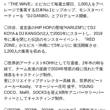
○『THE WAVE』エピカにて毎週土曜日、1,000人をアベ
レージで集客する日本No.1ヒップホップ、モンスターパ
ーティーを『DJ DANBO』とプロデュース開催。
◯渋谷、道玄坂のHIP HOPの聖地“HARLEM”にてDJ
KOYA & DJ KANGOの2人で2001年にスタートし、2019
年に幕を閉じた伝説のモンスターイベント、『RED
ZONE』がエピカ・沖縄にて5年ぶりに 復活開催させ、
1,200人の集客を収める。
◯世界的アーティストKOHHとして引退後、2年半の時を
経て、チーム友達の楽曲で2024年彗星の様に現れた千葉
雄喜をキャスティング制作。
更にクリエイティブディレクター高橋 良、世界的ビート
メーカーKoshy、マネージャー庄司 俊平、YOUNG
COCO、MaRI、SOCKSを迎え9周年アニバーサリーパー
ティーとしてキャスティング制作。