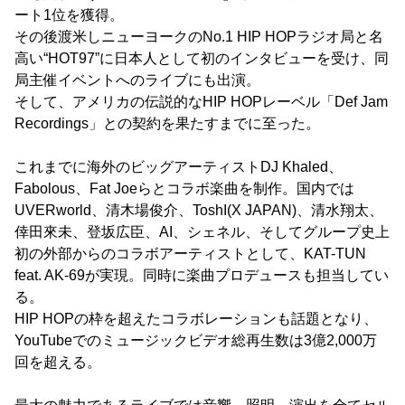
ート1位を獲得。
その後渡米しニューヨークのNo.1 HIP HOPラジオ局と名
高い“HOT97”に日本人として初のインタビューを受け、同
局主催イベントへのライブにも出演。
そして、アメリカの伝説的なHIP HOPレーベル「Def Jam
Recordings」との契約を果たすまでに至った。
これまでに海外のビッグアーティストDJ Khaled、
Fabolous、Fat Joeらとコラボ楽曲を制作。国内では
UVERworld、清木場俊介、ToshI(X JAPAN)、清水翔太、
倖田來未、登坂広臣、AI、シェネル、そしてグループ史上
初の外部からのコラボアーティストとして、KAT-TUN
feat. AK-69が実現。同時に楽曲プロデュースも担当してい
る。
HIP HOPの枠を超えたコラボレーションも話題となり、
YouTubeでのミュージックビデオ総再生数は3億2,000万
回を超える。