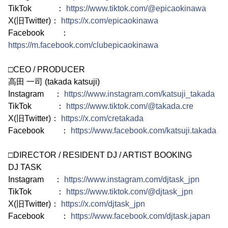
TikTok ：
https://www.tiktok.com/@epicaokinawa
X(旧Twitter)：
https://x.com/epicaokinawa
Facebook ：
https://m.facebook.com/clubepicaokinawa
□CEO / PRODUCER
高田 一司 (takada katsuji)
Instagram ：
https://www.instagram.com/katsuji_takada
TikTok ：
https://www.tiktok.com/@takada.cre
X(旧Twitter)：
https://x.com/cretakada
Facebook ：
https://www.facebook.com/katsuji.takada
□DIRECTOR / RESIDENT DJ / ARTIST BOOKING
DJ TASK
Instagram ：
https://www.instagram.com/djtask_jpn
TikTok ：
https://www.tiktok.com/@djtask_jpn
X(旧Twitter)：
https://x.com/djtask_jpn
Facebook ：
https://www.facebook.com/djtask.japan