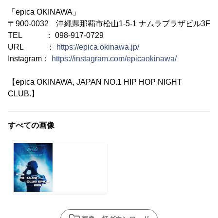
「epica OKINAWA」
〒900-0032 沖縄県那覇市松山1-5-1 ナムラプラザビル3F
TEL ： 098-917-0729
URL ：
https://epica.okinawa.jp/
Instagram：
https://instagram.com/epicaokinawa/
【epica OKINAWA, JAPAN NO.1 HIP HOP NIGHT
CLUB.】
すべての画像