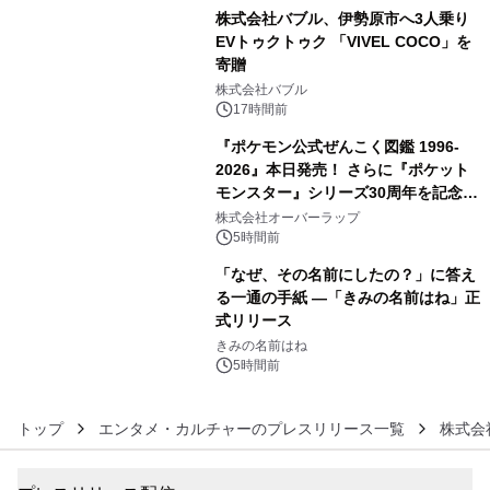
株式会社バブル、伊勢原市へ3人乗り
EVトゥクトゥク 「VIVEL COCO」を
寄贈
4
株式会社バブル
17時間前
『ポケモン公式ぜんこく図鑑 1996-
2026』本日発売！ さらに『ポケット
モンスター』シリーズ30周年を記念し
5
た画集『ポケットモンスター ビジュア
株式会社オーバーラップ
ルアートブック』の発売決定！ 2026
5時間前
年12月18日（金）、3冊同時発売！
「なぜ、その名前にしたの？」に答え
る一通の手紙 ―「きみの名前はね」正
式リリース
6
きみの名前はね
5時間前
トップ
エンタメ・カルチャーのプレスリリース一覧
株式会社