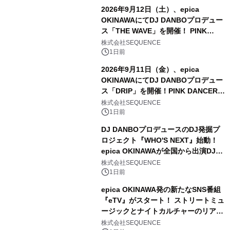
2026年9月12日（土）、epica
OKINAWAにてDJ DANBOプロデュー
ス「THE WAVE」を開催！ PINK
DANCERSのユニット「JEWEL」全
株式会社SEQUENCE
15名が出演決定
1日前
2026年9月11日（金）、epica
OKINAWAにてDJ DANBOプロデュー
ス「DRIP」を開催！PINK DANCERS
のユニット「JEWEL」全15名が出演
株式会社SEQUENCE
決定
1日前
DJ DANBOプロデュースのDJ発掘プ
ロジェクト『WHO'S NEXT』始動！
epica OKINAWAが全国から出演DJを
募集
株式会社SEQUENCE
1日前
epica OKINAWA発の新たなSNS番組
『eTV』がスタート！ ストリートミュ
ージックとナイトカルチャーのリアル
を発信
株式会社SEQUENCE