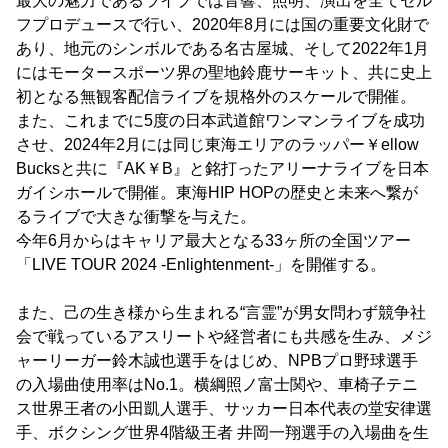
最大の魅力であるライブでは音響、照明、演出を全てセル
フプロデュースで行い、2020年8月には国の重要文化財で
あり、地元のシンボルである名古屋城、そして2022年1月
にはモータースポーツ界の聖地鈴鹿サーキット、共に史上
初となる無観客配信ライブを規格外のスケールで開催。
また、これまでに5度の日本武道館ワンマンライブを成功
させ、2024年2月には同じ東海エリアのラッパー￥ellow
Bucksと共に『AK￥B』と銘打ったアリーナライブを日本
ガイシホールで開催。東海HIP HOPの歴史と未来へ繋が
るライブで大きな衝撃を与えた。
今年6月からはキャリア最大となる33ヶ所の全国ツアー
「LIVE TOUR 2024 -Enlightenment-」を開催する。
また、己の生き様から生まれる“言霊”が男女問わず競争社
会で戦っているアスリートや経営者にも共感を生み、メジ
ャーリーガー鈴木誠也選手をはじめ、NPBプロ野球選手
の入場曲使用率はNo.1。横綱照ノ富士関や、車椅子テニ
ス世界王者の小田凱人選手、サッカー日本代表の堂安律選
手、ボクシング世界4階級王者 井岡一翔選手の入場曲を生