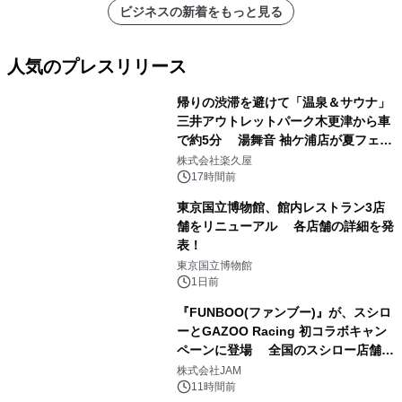
ビジネスの新着をもっと見る
人気のプレスリリース
帰りの渋滞を避けて「温泉＆サウナ」
三井アウトレットパーク木更津から車
で約5分 湯舞音 袖ケ浦店が夏フェア
1
メニューを提供
株式会社楽久屋
17時間前
東京国立博物館、館内レストラン3店
舗をリニューアル 各店舗の詳細を発
表！
2
東京国立博物館
1日前
『FUNBOO(ファンブー)』が、スシロ
ーとGAZOO Racing 初コラボキャン
ペーンに登場 全国のスシロー店舗で
3
GR 4車種の FUNBOO(ミニカー)付き
株式会社JAM
メニューが展開されます
11時間前