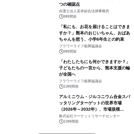
つの確認点
弁護士法人若井綜合法律事務所
8時間前
「私にも、お花を届けることはできま
すか？」熊本のおじいちゃん、おばあ
ちゃんを想う、小学6年生との約束
フラワーライフ振興協議会
9時間前
「わたしたちにも何かできますか？」
子どもたちの一言から、熊本支援の輪
が全国へ
フラワーライフ振興協議会
10時間前
アルミニウム・ジルコニウム合金スパ
ッタリングターゲットの世界市場
（2026年～2032年）、市場規模
（0.995、0.999、その他）・分析レポ
株式会社マーケットリサーチセンター
ートを発表
10時間前