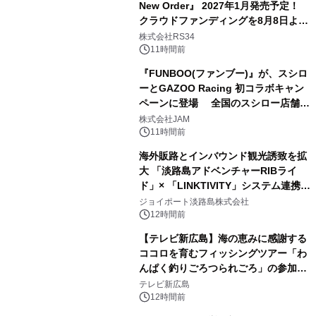
New Order』 2027年1月発売予定！
クラウドファンディングを8月8日より
開始
株式会社RS34
11時間前
『FUNBOO(ファンブー)』が、スシロ
ーとGAZOO Racing 初コラボキャン
ペーンに登場 全国のスシロー店舗で
GR 4車種の FUNBOO(ミニカー)付き
株式会社JAM
メニューが展開されます
11時間前
海外販路とインバウンド観光誘致を拡
大 「淡路島アドベンチャーRIBライ
ド」× 「LINKTIVITY」システム連携を
開始！
ジョイポート淡路島株式会社
12時間前
【テレビ新広島】海の恵みに感謝する
ココロを育むフィッシングツアー「わ
んぱく釣りごろつられごろ」の参加小
学生を募集
テレビ新広島
12時間前