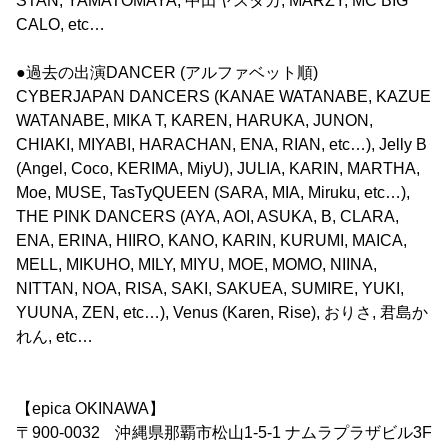
STAN, YAMATOMAYA, 中田ヤスタカ, MARZY, MC BIG
CALO, etc…
●過去の出演DANCER (アルファベット順)
CYBERJAPAN DANCERS (KANAE WATANABE, KAZUE
WATANABE, MIKA T, KAREN, HARUKA, JUNON,
CHIAKI, MIYABI, HARACHAN, ENA, RIAN, etc…), Jelly B
(Angel, Coco, KERIMA, MiyU), JULIA, KARIN, MARTHA,
Moe, MUSE, TasTyQUEEN (SARA, MIA, Miruku, etc…),
THE PINK DANCERS (AYA, AOI, ASUKA, B, CLARA,
ENA, ERINA, HIIRO, KANO, KARIN, KURUMI, MAICA,
MELL, MIKUHO, MILY, MIYU, MOE, MOMO, NIINA,
NITTAN, NOA, RISA, SAKI, SAKUEA, SUMIRE, YUKI,
YUUNA, ZEN, etc…), Venus (Karen, Rise), おりさ, 君島か
れん, etc…
【epica OKINAWA】
〒900-0032 沖縄県那覇市松山1-5-1 ナムラプラザビル3F