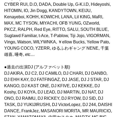
CYBER RUI, D.O, DADA, Double Up, G-K.I.D, Hideyoshi,
HITOMIN, IO, Jin Dogg, KANDYTOWN, KEIJU,
Kenayeboi, KOHH, KOWICHI, LANA, Lil KING, MaRI,
MAX, MC TYSON, MIYACHI, OFB YUNG, OZworld,
PKCZ, RALPH, Red Eye, RITTO, SALU, SOUTH BLUE,
Suglawd Familiar, t-Ace, T-Pablow, Tiji Jojo, VIGORMAN,
Vingo, Watson, WILYWNKA, ￥ellow Bucks, Yellow Pato,
YOUNG COCO, YZERR, ゆるふわギャング NENE, 千葉
雄喜, 唾奇, etc…
●過去の出演DJ (アルファベット順)
DJ AKIRA, DJ C2, DJ CAMILO, DJ CHARI, DJ DANBO,
DJ EHH KAY, DJ FATFINGAZ, DJ JASE, DJ J STAR, DJ
KANGO, DJ KAST ONE, DJ KFIVE, DJ KEKKE, DJ
Koshy, DJ KOYA, DJ LEAD, DJ MARTIN, DJ NAT, DJ
ONO, DJ RAIMU, DJ RICKEY, DJ RYOW, DJ SID, DJ
TASK, DJ YUKIJIRUSHI, DJ VictorLopez, DJ 244, DAISHI
DANCE, FrankJez, MASANORI MORITA, MR MAURICIO,