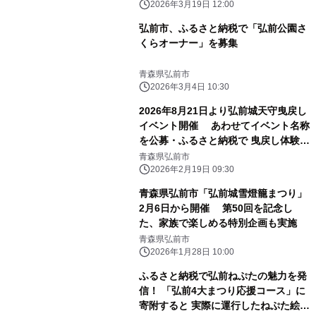
2026年3月19日 12:00
弘前市、ふるさと納税で「弘前公園さ
くらオーナー」を募集
青森県弘前市
2026年3月4日 10:30
2026年8月21日より弘前城天守曳戻し
イベント開催 あわせてイベント名称
を公募・ふるさと納税で 曳戻し体験参
加者募集
青森県弘前市
2026年2月19日 09:30
青森県弘前市「弘前城雪燈籠まつり」
2月6日から開催 第50回を記念し
た、家族で楽しめる特別企画も実施
青森県弘前市
2026年1月28日 10:00
ふるさと納税で弘前ねぷたの魅力を発
信！ 「弘前4大まつり応援コース」に
寄附すると 実際に運行したねぷた絵を