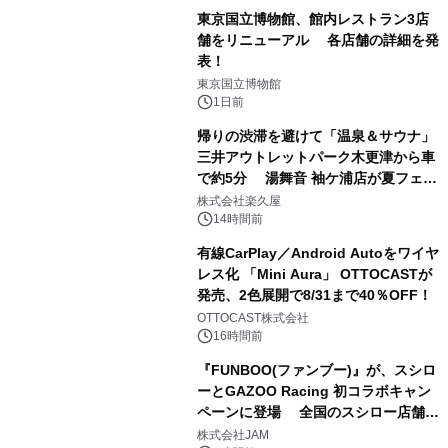
東京国立博物館、館内レストラン3店
舗をリニューアル 各店舗の詳細を発
表！
1
東京国立博物館
1日前
帰りの渋滞を避けて「温泉＆サウナ」
三井アウトレットパーク木更津から車
で約5分 湯舞音 袖ケ浦店が夏フェア
2
メニューを提供
株式会社楽久屋
14時間前
有線CarPlay／Android Autoをワイヤ
レス化 「Mini Aura」 OTTOCASTが
発売、2色展開で8/31まで40％OFF！
3
OTTOCAST株式会社
16時間前
『FUNBOO(ファンブー)』が、スシロ
ーとGAZOO Racing 初コラボキャン
ペーンに登場 全国のスシロー店舗で
4
GR 4車種の FUNBOO(ミニカー)付き
株式会社JAM