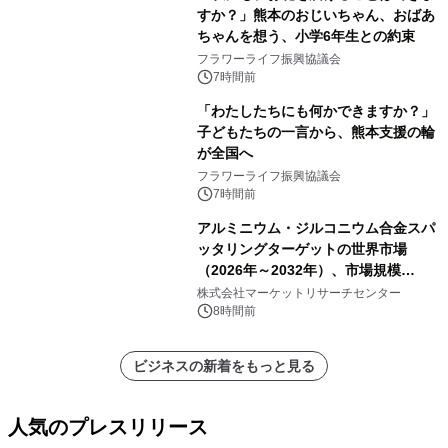
すか？」熊本のおじいちゃん、おばあ
ちゃんを想う、小学6年生との約束
フラワーライフ振興協議会
7時間前
「わたしたちにも何かできますか？」
子どもたちの一言から、熊本支援の輪
が全国へ
フラワーライフ振興協議会
7時間前
アルミニウム・ジルコニウム合金スパ
ッタリングターゲットの世界市場
（2026年～2032年）、市場規模
（0.995、0.999、その他）・分析レポ
株式会社マーケットリサーチセンター
ートを発表
8時間前
ビジネスの新着をもっと見る
人気のプレスリリース