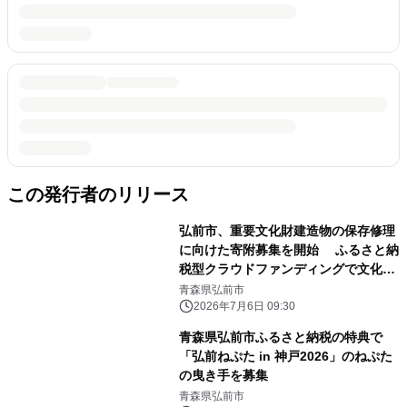
この発行者のリリース
弘前市、重要文化財建造物の保存修理
に向けた寄附募集を開始 ふるさと納
税型クラウドファンディングで文化財
を未来へつなぐ
青森県弘前市
2026年7月6日 09:30
青森県弘前市ふるさと納税の特典で
「弘前ねぷた in 神戸2026」のねぷた
の曳き手を募集
青森県弘前市