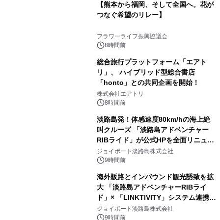
【熊本から福岡、そして全国へ。花が
つなぐ希望のリレー】
フラワーライフ振興協議会
8時間前
総合旅行プラットフォーム「エアト
リ」、 ハイブリッド型総合書店
「honto」との共同企画を開始！
株式会社エアトリ
8時間前
淡路島発！体感速度80km/hの海上絶
叫クルーズ 「淡路島アドベンチャー
RIBライド」が公式HPを全面リニュー
アル！ ～スマホで即予約完了の「スマ
ジョイポート淡路島株式会社
ート設計」へ刷新～
9時間前
海外販路とインバウンド観光誘致を拡
大 「淡路島アドベンチャーRIBライ
ド」× 「LINKTIVITY」システム連携を
開始！
ジョイポート淡路島株式会社
9時間前