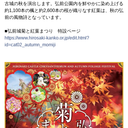
古城の秋を演出します。弘前公園内を鮮やかに染め上げる
約1,100本の楓と約2,600本の桜が織りなす紅葉は、秋の弘
前の風物詩となっています。
■弘前城菊と紅葉まつり 特設ページ
https://www.hirosaki-kanko.or.jp/edit.html?
id=cat02_autumn_momiji