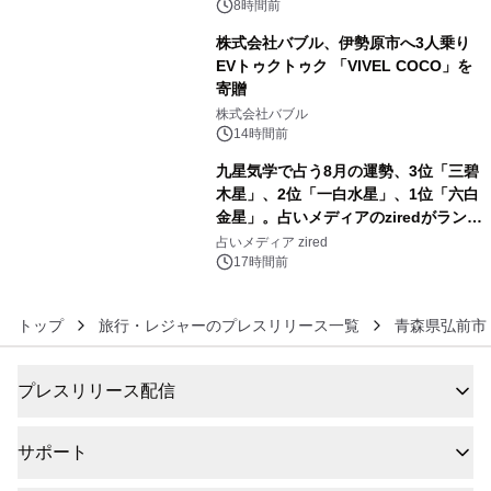
メニューが展開されます
8時間前
株式会社バブル、伊勢原市へ3人乗り
EVトゥクトゥク 「VIVEL COCO」を
寄贈
5
株式会社バブル
14時間前
九星気学で占う8月の運勢、3位「三碧
木星」、2位「一白水星」、1位「六白
金星」。占いメディアのziredがランキ
6
ングを発表
占いメディア zired
17時間前
トップ
旅行・レジャーのプレスリリース一覧
青森県弘前市
プレスリリース配信
サポート