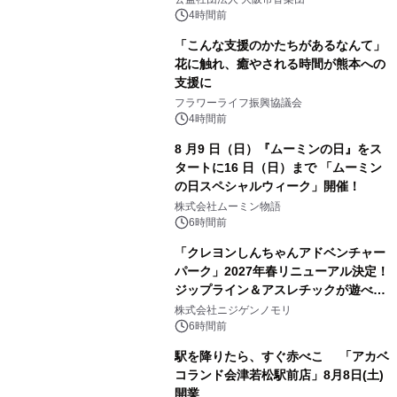
4時間前
「こんな支援のかたちがあるなんて」
花に触れ、癒やされる時間が熊本への
支援に
フラワーライフ振興協議会
4時間前
8 月9 日（日）『ムーミンの日』をス
タートに16 日（日）まで 「ムーミン
の日スペシャルウィーク」開催！
株式会社ムーミン物語
6時間前
「クレヨンしんちゃんアドベンチャー
パーク」2027年春リニューアル決定！
ジップライン＆アスレチックが遊べる
のは今年が最後！ 「ラスト！ドキがム
株式会社ニジゲンノモリ
ネムネ～大作戦！」始動
6時間前
駅を降りたら、すぐ赤べこ 「アカベ
コランド会津若松駅前店」8月8日(土)
開業