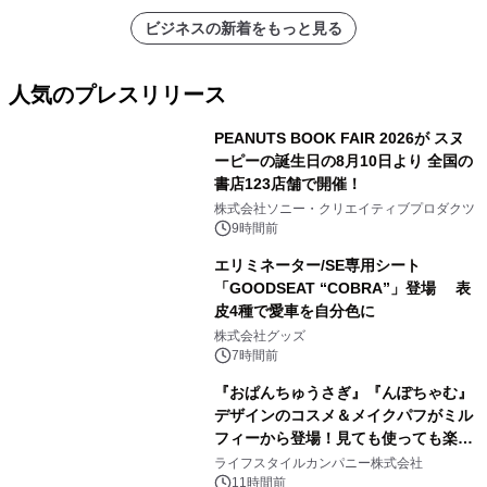
ビジネスの新着をもっと見る
人気のプレスリリース
PEANUTS BOOK FAIR 2026が スヌ
ーピーの誕生日の8月10日より 全国の
書店123店舗で開催！
1
株式会社ソニー・クリエイティブプロダクツ
9時間前
エリミネーター/SE専用シート
「GOODSEAT “COBRA”」登場 表
皮4種で愛車を自分色に
2
株式会社グッズ
7時間前
『おぱんちゅうさぎ』『んぽちゃむ』
デザインのコスメ＆メイクパフがミル
フィーから登場！見ても使っても楽し
3
い、ポップでキュートなコレクショ
ライフスタイルカンパニー株式会社
ン。
11時間前