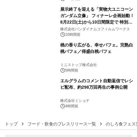
展示終了を迎える「実物大ユニコーン
ガンダム立像」 フィナーレ企画始動！
8月22日(土)から10日間限定で 特別映
4
像『UNICORN GUNDAM Statue ―
株式会社バンダイナムコフィルムワークス
BEYOND POSSIBILITY ―』を上映！
10時間前
桃の香り広がる、幸せパフェ。完熟白
桃パフェ／得盛白桃パフェ
5
ミニストップ株式会社
5時間前
エルグラムのコメント自動返信でレシ
ピ配布、約298万回再生の事例公開
6
株式会社ミショナ
4時間前
トップ
フード・飲食のプレスリリース一覧
のしろ食フェス