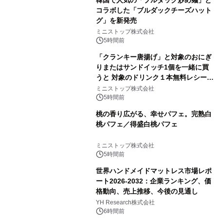
コラボした「ブルダックチーズハット
グ」を新発売
ミニストップ株式会社
5時間前
「クランキー唐揚げ」と対象のおにぎ
りまたはサンドイッチ1個を一緒に買
うと 対象のドリンク１本無料レシート
クーポンもらえる！※1
ミニストップ株式会社
5時間前
桃の香り広がる、幸せパフェ。完熟白
桃パフェ／得盛白桃パフェ
ミニストップ株式会社
5時間前
世界ハンドメイドマットレス市場レポ
ート2026-2032：企業ランキング、価
格動向、売上推移、今後の見通し
YH Research株式会社
6時間前