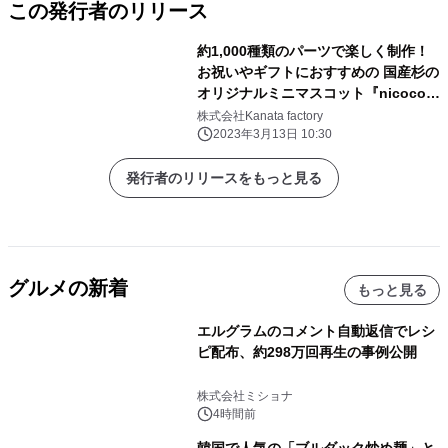
この発行者のリリース
約1,000種類のパーツで楽しく制作！
お祝いやギフトにおすすめの 国産杉の
オリジナルミニマスコット『nicoco』
予約販売開始
株式会社Kanata factory
2023年3月13日 10:30
発行者のリリースをもっと見る
グルメの新着
もっと見る
エルグラムのコメント自動返信でレシ
ピ配布、約298万回再生の事例公開
株式会社ミショナ
4時間前
韓国で人気の「ブルダック炒め麺」と