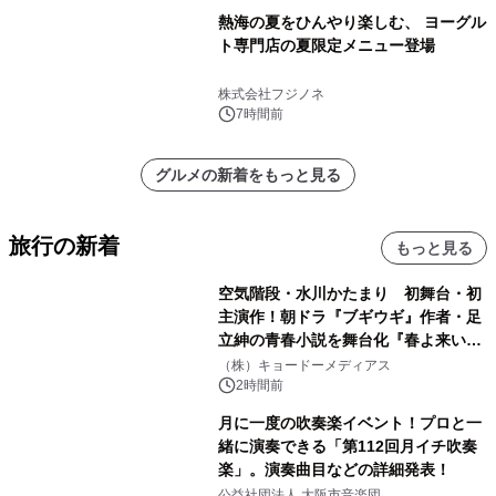
熱海の夏をひんやり楽しむ、 ヨーグル
ト専門店の夏限定メニュー登場
株式会社フジノネ
7時間前
グルメの新着をもっと見る
旅行の新着
もっと見る
空気階段・水川かたまり 初舞台・初
主演作！朝ドラ『ブギウギ』作者・足
立紳の青春小説を舞台化『春よ来い、
マジで来い』キービジュアル解禁！
（株）キョードーメディアス
2時間前
月に一度の吹奏楽イベント！プロと一
緒に演奏できる「第112回月イチ吹奏
楽」。演奏曲目などの詳細発表！
公益社団法人 大阪市音楽団