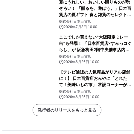
夏にうれしい、おいしい贈りものが勢
ぞろい！ 「贈るを、遊ぼう。」日本百
貨店の夏ギフト 食と雑貨のセレクトシ
ョップ「日本百貨店」店頭で7月3日よ
株式会社日本百貨店
り開催
2026年7月3日 10:00
ここでしか買えない“大阪限定ミレー
缶”も登場！ 「日本百貨店×すみっコぐ
らし」が 阪急梅田2階中央催事店内で
POP UPを開催 ～7月2日(木)より
株式会社日本百貨店
「出張！日本百貨店＠阪急梅田2階中
2026年6月26日 10:00
央催事店」 内に特設コーナーが出現！
【テレビ通販の人気商品がリアル店舗
人気コラボ商品や店舗限定カプセルト
に！】 日本百貨店おみやに「とれた
イなどを展開～
て！美味いもの市」 常設コーナーが6
月26日新設
株式会社日本百貨店
2026年6月25日 10:00
発行者のリリースをもっと見る