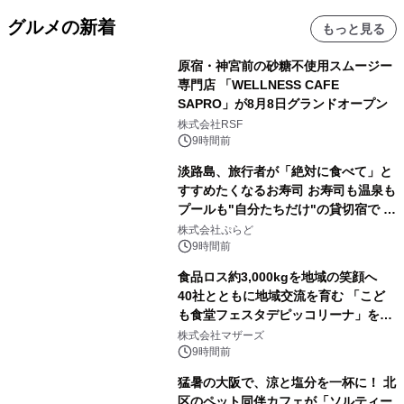
グルメの新着
もっと見る
原宿・神宮前の砂糖不使用スムージー
専門店 「WELLNESS CAFE
SAPRO」が8月8日グランドオープン
株式会社RSF
9時間前
淡路島、旅行者が「絶対に食べて」と
すすめたくなるお寿司 お寿司も温泉も
プールも"自分たちだけ"の貸切宿で 1
日1組限定「岩屋温泉 絵島別庭 海と
株式会社ぷらど
森」の握り寿司プラン
9時間前
食品ロス約3,000kgを地域の笑顔へ
40社とともに地域交流を育む 「こど
も食堂フェスタデピッコリーナ」を9
月5日(土)開催
株式会社マザーズ
9時間前
猛暑の大阪で、涼と塩分を一杯に！ 北
区のペット同伴カフェが「ソルティー