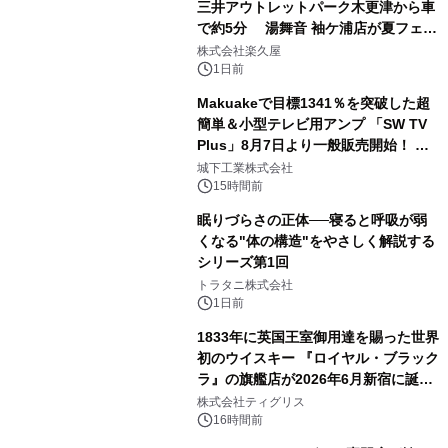
三井アウトレットパーク木更津から車
で約5分 湯舞音 袖ケ浦店が夏フェア
2
メニューを提供
株式会社楽久屋
1日前
Makuakeで目標1341％を突破した超
簡単＆小型テレビ用アンプ 「SW TV
Plus」8月7日より一般販売開始！ ケ
3
ーブル1本つなぐだけ、テレビの音が
城下工業株式会社
ぐっと豊かに
15時間前
眠りづらさの正体──寝ると呼吸が弱
くなる"体の構造"をやさしく解説する
シリーズ第1回
4
トラタニ株式会社
1日前
1833年に英国王室御用達を賜った世界
初のウイスキー 『ロイヤル・ブラック
ラ』の旗艦店が2026年6月新宿に誕
5
生 バカルディ ジャパンと連携した
株式会社ティグリス
没入型バー「BAR Arca」
16時間前