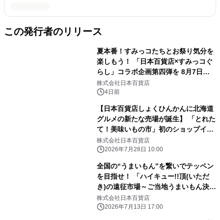
この発行者のリリース
夏本番！すみっコたちとお祭り気分を
楽しもう！ 「日本百貨店×すみっコぐ
らし」コラボ企画第四弾を 8月7日よ
り日本百貨店にて開催！
株式会社日本百貨店
4日前
【日本百貨店しょくひんかんに北海道
グルメの新たな売場が誕生】 「とれた
て！美味いもの市」初のショップイン
ショップがオープン
株式会社日本百貨店
2026年7月28日 10:00
全国の“うまいもん”を繋いでテッペン
を目指せ！ 「ハイキュー!!頂(いただ
き)の遠征市場～ご当地うまいもん決戦
～」 を7月12日より日本百貨店にて開
株式会社日本百貨店
催！
2026年7月13日 17:00