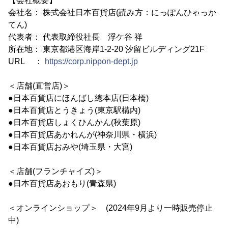
【会社概要】
会社名： 株式会社日本百貨店(読み方：にっぽんひゃっか
てん)
代表者： 代表取締役社長 浮ケ谷 祥
所在地： 東京都港区海岸1-2-20 汐留ビルディング21F
URL ：
https://corp.nippon-dept.jp
＜店舗(直営店)＞
●日本百貨店にほんばし總本店(日本橋)
●日本百貨店とうきょう(東京駅構内)
●日本百貨店しょくひんかん(秋葉原)
●日本百貨店あかれんが(神奈川県・横浜)
●日本百貨店おみや(埼玉県・大宮)
＜店舗(フランチャイズ)＞
●日本百貨店あおもり(青森県)
＜オンラインショップ＞ (2024年9月より一時販売停止
中)