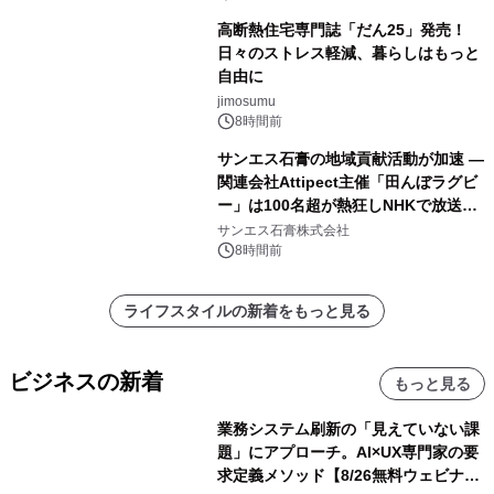
高断熱住宅専門誌「だん25」発売！
日々のストレス軽減、暮らしはもっと
自由に
jimosumu
8時間前
サンエス石膏の地域貢献活動が加速 ―
関連会社Attipect主催「田んぼラグビ
ー」は100名超が熱狂しNHKで放送さ
れました。
サンエス石膏株式会社
8時間前
ライフスタイルの新着をもっと見る
ビジネスの新着
もっと見る
業務システム刷新の「見えていない課
題」にアプローチ。AI×UX専門家の要
求定義メソッド【8/26無料ウェビナ