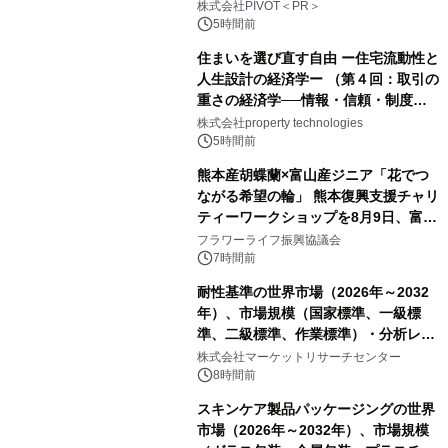
ー】株式会社PIVOT
株式会社PIVOT＜PR＞
5時間前
住まいを選び直す自由 ー住宅流動性と
人生設計の経済学ー （第４回：取引の
重さの経済学──情報・信頼・制度を
PropTechはどう組み替えるか）｜
株式会社property technologies
PropTech-Lab
5時間前
熊本産胡蝶蘭×富山産ジニア「花でつ
ながる希望の輪」 熊本復興支援チャリ
ティーワークショップを8月9日、富
山・射水で開催
フラワーライフ振興協議会
7時間前
耐性基準の世界市場（2026年～2032
年）、市場規模（国家標準、一級標
準、二級標準、作業標準）・分析レポ
ートを発表
株式会社マーケットリサーチセンター
8時間前
スキンケア製品パッケージングの世界
市場（2026年～2032年）、市場規模