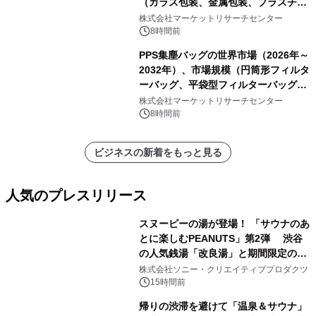
（ガラス包装、金属包装、プラスチッ
ク包装、その他）・分析レポートを発
株式会社マーケットリサーチセンター
表
8時間前
PPS集塵バッグの世界市場（2026年～
2032年）、市場規模（円筒形フィルタ
ーバッグ、平袋型フィルターバッグ、
プリーツフィルターバッグ、その
株式会社マーケットリサーチセンター
他）・分析レポートを発表
8時間前
ビジネスの新着をもっと見る
人気のプレスリリース
スヌーピーの湯が登場！ 「サウナのあ
とに楽しむPEANUTS」第2弾 渋谷
の人気銭湯「改良湯」と期間限定のコ
1
ラボレーション サウナイキタイコラ
株式会社ソニー・クリエイティブプロダクツ
ボグッズも発売決定！
15時間前
帰りの渋滞を避けて「温泉＆サウナ」