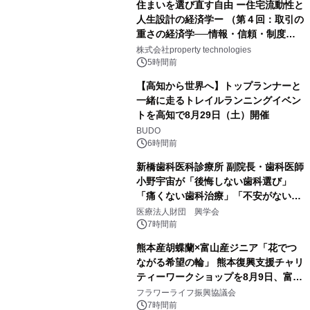
住まいを選び直す自由 ー住宅流動性と
人生設計の経済学ー （第４回：取引の
重さの経済学──情報・信頼・制度を
PropTechはどう組み替えるか）｜
株式会社property technologies
PropTech-Lab
5時間前
【高知から世界へ】トップランナーと
一緒に走るトレイルランニングイベン
トを高知で8月29日（土）開催
BUDO
6時間前
新橋歯科医科診療所 副院長・歯科医師
小野宇宙が「後悔しない歯科選び」
「痛くない歯科治療」「不安がない治
療計画」をテーマに専門監修
医療法人財団 興学会
7時間前
熊本産胡蝶蘭×富山産ジニア「花でつ
ながる希望の輪」 熊本復興支援チャリ
ティーワークショップを8月9日、富
山・射水で開催
フラワーライフ振興協議会
7時間前