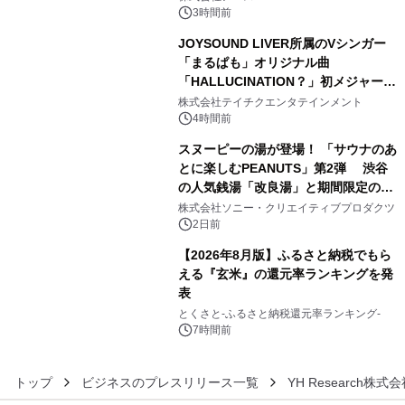
3時間前
JOYSOUND LIVER所属のVシンガー
「まるぱも」オリジナル曲
「HALLUCINATION？」初メジャー配
4
信リリース決定！
株式会社テイチクエンタテインメント
4時間前
スヌーピーの湯が登場！ 「サウナのあ
とに楽しむPEANUTS」第2弾 渋谷
の人気銭湯「改良湯」と期間限定のコ
5
ラボレーション サウナイキタイコラ
株式会社ソニー・クリエイティブプロダクツ
ボグッズも発売決定！
2日前
【2026年8月版】ふるさと納税でもら
える『玄米』の還元率ランキングを発
表
6
とくさと-ふるさと納税還元率ランキング-
7時間前
トップ
ビジネスのプレスリリース一覧
YH Research株式