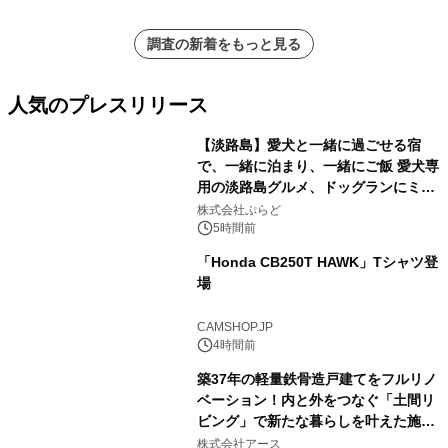
調査の新着をもっと見る
人気のプレスリリース
【淡路島】愛犬と一緒に過ごせる宿
で、一緒に泊まり、一緒にご飯 愛犬専
用の淡路島グルメ、ドッグランにミニ
1
プール グランピングとトレーラーハウ
株式会社ぷらど
スの2施設で
5時間前
「Honda CB250T HAWK」Tシャツ登
場
2
CAMSHOP.JP
4時間前
築37年の軽量鉄骨造戸建てをフルリノ
ベーション！内と外をつなぐ「土間リ
ビング」で新たな暮らしを叶えた施工
3
事例を株式会社アースが公開
株式会社アース