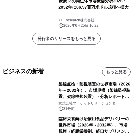
炭素13の同位体市場機会分析2026：
2032年に86.97百万米ドル規模へ拡大
YH Research株式会社
2026年6月25日 10:22
発行者のリリースをもっと見る
ビジネスの新着
もっと見る
架線点検・監視装置の世界市場（2026
年～2032年）、市場規模（架線監視装
置、架線検知装置）・分析レポートを
発表
株式会社マーケットリサーチセンター
21分前
臨床栄養向け治療用食品デリバリーの
世界市場（2026年～2032年）、市場
規模（経腸栄養剤、経口サプリメン