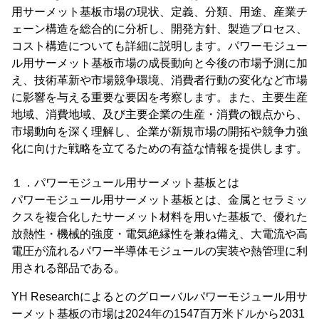
用サーメット基板市場の現状、定義、分類、用途、産業チ
ェーン構造を総合的に分析し、開発方針、製造プロセス、
コスト構造についても詳細に説明します。パワーモジュー
ル用サーメット基板市場の成長動向と今後の市場予測に加
え、技術革新や市場競争環境、消費者行動の変化など市場
に影響を与える重要な要因を考察します。また、主要生産
地域、消費地域、及び主要企業の生産・消費の観点から、
市場動向を深く理解し、企業が新規市場の開拓や競争力強
化に向けた戦略を立てるための有益な情報を提供します。
１．パワーモジュール用サーメット基板とは
パワーモジュール用サーメット基板とは、金属とセラミッ
クスを複合化したサーメット材料を用いた基板で、優れた
放熱性・機械的強度・電気絶縁性を兼ね備え、大電流や高
電圧が流れるパワー半導体モジュールの実装や熱管理に利
用される部品である。
YH Researchによるとのグローバルパワーモジュール用サ
ーメット基板の市場は2024年の1547百万米ドルから2031