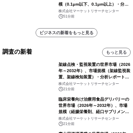
模（0.1μm以下、0.1μm以上）・分析
レポートを発表
株式会社マーケットリサーチセンター
51分前
ビジネスの新着をもっと見る
調査の新着
もっと見る
架線点検・監視装置の世界市場（2026
年～2032年）、市場規模（架線監視装
置、架線検知装置）・分析レポートを
発表
株式会社マーケットリサーチセンター
21分前
臨床栄養向け治療用食品デリバリーの
世界市場（2026年～2032年）、市場
規模（経腸栄養剤、経口サプリメン
ト）・分析レポートを発表
株式会社マーケットリサーチセンター
21分前