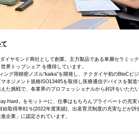
いて
業用ダイヤモンド商社として創業。主力製品である単層セラミッ
世界トップシェア を獲得しています。
ング用精密ノズル“kaika”を開発し、テクダイヤ初のBtoCビ
マネジメント規格ISO13485を取得し医療通信デバイスを製
越えた挑戦で、各業界のプロフェッショナルから好評をいただ
rd Play Hard」をモットーに、仕事はもちろんプライベートの
・有給取得率81％(2022年度実績)、出産育児制度の充実などが
推進企業」に認定されています。