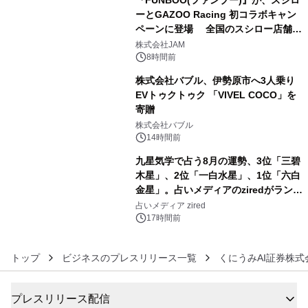
ーとGAZOO Racing 初コラボキャン
ペーンに登場 全国のスシロー店舗で
4
GR 4車種の FUNBOO(ミニカー)付き
株式会社JAM
メニューが展開されます
8時間前
株式会社バブル、伊勢原市へ3人乗り
EVトゥクトゥク 「VIVEL COCO」を
寄贈
5
株式会社バブル
14時間前
九星気学で占う8月の運勢、3位「三碧
木星」、2位「一白水星」、1位「六白
金星」。占いメディアのziredがランキ
6
ングを発表
占いメディア zired
17時間前
トップ
ビジネスのプレスリリース一覧
くにうみAI証券株式
プレスリリース配信