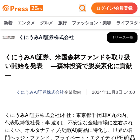
ログイン/会員登録
新着
エンタメ
グルメ
旅行
ファッション・美容
ライフスタ
くにうみAI証券株式会社
リリース一覧
くにうみAI証券、米国森林ファンドを取り扱
い開始を発表 ―森林投資で脱炭素化に貢献
―
くにうみAI証券株式会社
企業動向
2024年11月8日 14:00
くにうみAI証券株式会社(本社：東京都千代田区丸の内、
代表取締役社長：李 遠)は、不安定な金融市場に左右され
にくい、オルタナティブ投資(AI)商品に特化し、世界の名
門ヘッジ・ファンド、プライベート・エクイティ(PE)商品