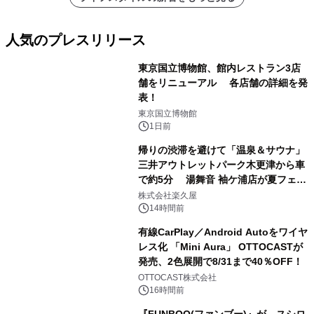
人気のプレスリリース
東京国立博物館、館内レストラン3店
舗をリニューアル 各店舗の詳細を発
表！
1
東京国立博物館
1日前
帰りの渋滞を避けて「温泉＆サウナ」
三井アウトレットパーク木更津から車
で約5分 湯舞音 袖ケ浦店が夏フェア
2
メニューを提供
株式会社楽久屋
14時間前
有線CarPlay／Android Autoをワイヤ
レス化 「Mini Aura」 OTTOCASTが
発売、2色展開で8/31まで40％OFF！
3
OTTOCAST株式会社
16時間前
『FUNBOO(ファンブー)』が、スシロ