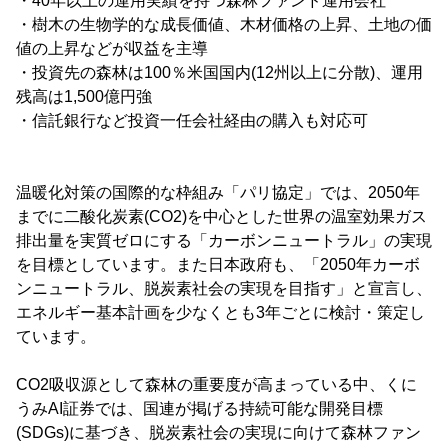
・40年以上の運用実績を持つ森林ファンド運用会社
・樹木の生物学的な成長価値、木材価格の上昇、土地の価
値の上昇などが収益を主導
・投資先の森林は100％米国国内(12州以上に分散)、運用
残高は1,500億円強
・信託銀行など投資一任会社経由の購入も対応可
温暖化対策の国際的な枠組み「パリ協定」では、2050年
までに二酸化炭素(CO2)を中心とした世界の温室効果ガス
排出量を実質ゼロにする「カーボンニュートラル」の実現
を目標としています。また日本政府も、「2050年カーボ
ンニュートラル、脱炭素社会の実現を目指す」と宣言し、
エネルギー基本計画を少なくとも3年ごとに検討・策定し
ています。
CO2吸収源として森林の重要度が高まっている中、くに
うみAI証券では、国連が掲げる持続可能な開発目標
(SDGs)に基づき、脱炭素社会の実現に向けて森林ファン