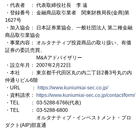
・代表者 ： 代表取締役社長 李 遠
・登録番号： 金融商品取引業者 関東財務局長(金商)第
1627号
・加入協会： 日本証券業協会、一般社団法人 第二種金融
商品取引業協会
・事業内容： オルタナティブ投資商品の取り扱い、有価
証券の委託売買、
M&Aアドバイザリー
・設立年月： 2007年2月22日
・本社 ： 東京都千代田区丸の内二丁目2番3号丸の内
仲通りビル6階
・URL ：
https://www.kuniumiai-sec.co.jp/
・資料請求：
https://www.kuniumiai-sec.co.jp/contact/form/
・TEL ： 03-5288-6766(代表)
・TEL ： 03-5288-6800
オルタナティブ・インベストメント・プロ
ダクト(AIP)部直通