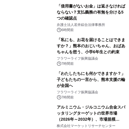
「借用書がないお金」は返さなければ
ならない？支払義務の有無を分ける5
つの確認点
弁護士法人若井綜合法律事務所
6時間前
「私にも、お花を届けることはできま
すか？」熊本のおじいちゃん、おばあ
ちゃんを想う、小学6年生との約束
フラワーライフ振興協議会
7時間前
「わたしたちにも何かできますか？」
子どもたちの一言から、熊本支援の輪
が全国へ
フラワーライフ振興協議会
7時間前
アルミニウム・ジルコニウム合金スパ
ッタリングターゲットの世界市場
（2026年～2032年）、市場規模
（0.995、0.999、その他）・分析レポ
株式会社マーケットリサーチセンター