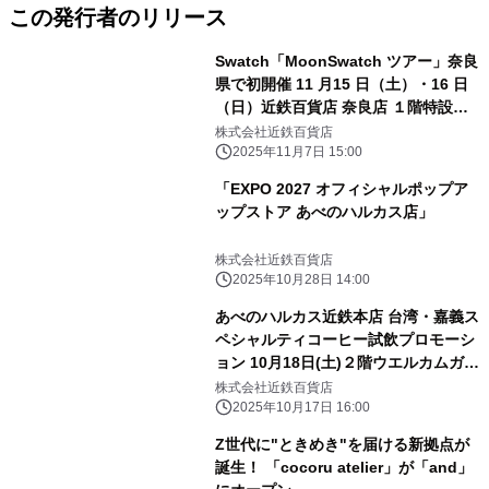
この発行者のリリース
Swatch「MoonSwatch ツアー」奈良
県で初開催 11 月15 日（土）・16 日
（日）近鉄百貨店 奈良店 １階特設会
場
株式会社近鉄百貨店
2025年11月7日 15:00
「EXPO 2027 オフィシャルポップア
ップストア あべのハルカス店」
株式会社近鉄百貨店
2025年10月28日 14:00
あべのハルカス近鉄本店 台湾・嘉義ス
ペシャルティコーヒー試飲プロモーシ
ョン 10月18日(土)２階ウエルカムガレ
リアにて開催
株式会社近鉄百貨店
2025年10月17日 16:00
Z世代に"ときめき"を届ける新拠点が
誕生！ 「cocoru atelier」が「and」