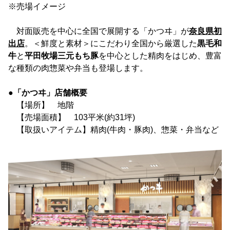
※売場イメージ
対面販売を中心に全国で展開する「かつヰ」が
奈良県初
出店
。＜鮮度と素材＞にこだわり全国から厳選した
黒毛和
牛
と
平田牧場三元もち豚
を中心とした精肉をはじめ、豊富
な種類の肉惣菜や弁当も登場します。
●「かつヰ」店舗概要
【場所】 地階
【売場面積】 103平米(約31坪)
【取扱いアイテム】精肉(牛肉・豚肉)、惣菜・弁当など