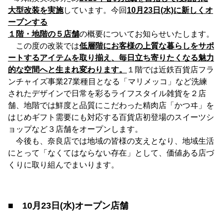
大型改装を実施
しています。今回
10月23日(水)に新しくオ
ープンする
１階・地階の５店舗
の概要についてお知らせいたします。
この度の改装では
低層階にお客様の上質な暮らしをサポ
ートするアイテムを取り揃え、毎日立ち寄りたくなる魅力
的な空間へと生まれ変わります。
１階では近鉄百貨店フラ
ンチャイズ事業27業種目となる「マリメッコ」など洗練
されたデザインで日常を彩るライフスタイル雑貨を２店
舗、地階では鮮度と品質にこだわった精肉店「かつヰ」を
はじめギフト需要にも対応する百貨店初登場のスイーツシ
ョップなど３店舗をオープンします。
今後も、奈良店では地域の皆様の支えとなり、地域生活
にとって「なくてはならない存在」として、価値ある店づ
くりに取り組んでまいります。
■ 10月23日(水)オープン店舗