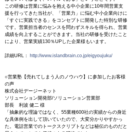
この研修は営業に悩みを抱える中小企業に10年間営業支
援を行ってきた当社が、「営業力」に悩む中小企業向けに
「すぐに実践できる」をコンセプトに開発した特別な研修
です。営業担当者のセンスを問わずスキルを得られ、営業
成績を向上することができます。当社の研修を受けたこと
により、営業実績130％UPした企業様もいます。
詳細URL：
http://www.islandbrain.co.jp/eigyoujuku/
○営業塾【売れてしまう人のノウハウ】に参加したお客様
の声
株式会社デージーネット
ソリューション開発部/ソリューション営業部
部長 利波 健二 様
「抽象的な理論ではなく、55業種600社の実績からの身近
な具体例を出して頂いていたので、大変分かりやすかっ
た。電話営業でのトークスクリプトなどは秘伝のものだと