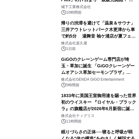
2
ーブル1本つなぐだけ、テレビの音が
城下工業株式会社
ぐっと豊かに
10時間前
帰りの渋滞を避けて「温泉＆サウナ」
三井アウトレットパーク木更津から車
で約5分 湯舞音 袖ケ浦店が夏フェア
3
メニューを提供
株式会社楽久屋
1日前
GiGOのクレーンゲーム専門店が埼
玉・草加に誕生 「GiGOクレーンゲー
ムオアシス草加セーモンプラザ」
4
2026年8月7日(金)10時グランドオープ
株式会社GENDA GiGO Entertainment
ン
5時間前
1833年に英国王室御用達を賜った世界
初のウイスキー 『ロイヤル・ブラック
ラ』の旗艦店が2026年6月新宿に誕
5
生 バカルディ ジャパンと連携した
株式会社ティグリス
没入型バー「BAR Arca」
11時間前
眠りづらさの正体──寝ると呼吸が弱
くなる"体の構造"をやさしく解説する