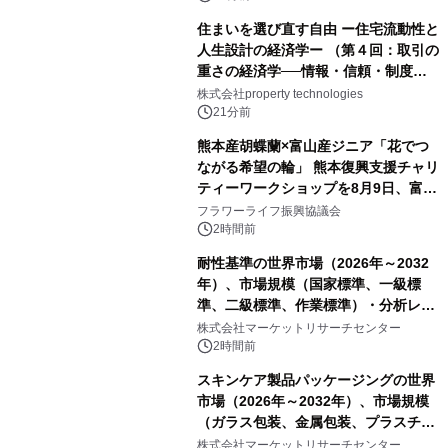
住まいを選び直す自由 ー住宅流動性と
人生設計の経済学ー （第４回：取引の
重さの経済学──情報・信頼・制度を
PropTechはどう組み替えるか）｜
株式会社property technologies
PropTech-Lab
21分前
熊本産胡蝶蘭×富山産ジニア「花でつ
ながる希望の輪」 熊本復興支援チャリ
ティーワークショップを8月9日、富
山・射水で開催
フラワーライフ振興協議会
2時間前
耐性基準の世界市場（2026年～2032
年）、市場規模（国家標準、一級標
準、二級標準、作業標準）・分析レポ
ートを発表
株式会社マーケットリサーチセンター
2時間前
スキンケア製品パッケージングの世界
市場（2026年～2032年）、市場規模
（ガラス包装、金属包装、プラスチッ
ク包装、その他）・分析レポートを発
株式会社マーケットリサーチセンター