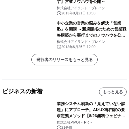
す】営業ノウハウを公開～
株式会社アイランド・ブレイン
2013年8月21日 10:30
中小企業の営業の悩みを解決「営業
塾」を開講 ～新規開拓のための営業戦
略構築から実行までのノウハウを公開
～
株式会社アイランド・ブレイン
2013年6月25日 12:00
発行者のリリースをもっと見る
ビジネスの新着
もっと見る
業務システム刷新の「見えていない課
題」にアプローチ。AI×UX専門家の要
求定義メソッド【8/26無料ウェビナ
ー】株式会社PIVOT
株式会社PIVOT＜PR＞
21分前