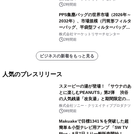
表
2時間前
PPS集塵バッグの世界市場（2026年～
2032年）、市場規模（円筒形フィルタ
ーバッグ、平袋型フィルターバッグ、
プリーツフィルターバッグ、その
株式会社マーケットリサーチセンター
他）・分析レポートを発表
2時間前
ビジネスの新着をもっと見る
人気のプレスリリース
スヌーピーの湯が登場！ 「サウナのあ
とに楽しむPEANUTS」第2弾 渋谷
の人気銭湯「改良湯」と期間限定のコ
1
ラボレーション サウナイキタイコラ
株式会社ソニー・クリエイティブプロダクツ
ボグッズも発売決定！
9時間前
Makuakeで目標1341％を突破した超
簡単＆小型テレビ用アンプ 「SW TV
Plus」8月7日より一般販売開始！ ケ