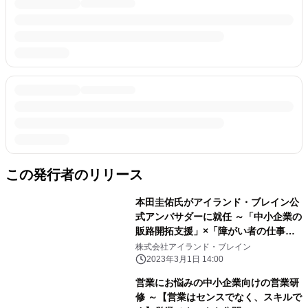
この発行者のリリース
本田圭佑氏がアイランド・ブレイン公
式アンバサダーに就任 ～「中小企業の
販路開拓支援」×「障がい者の仕事創
出」に共感～
株式会社アイランド・ブレイン
2023年3月1日 14:00
営業にお悩みの中小企業向けの営業研
修 ～【営業はセンスでなく、スキルで