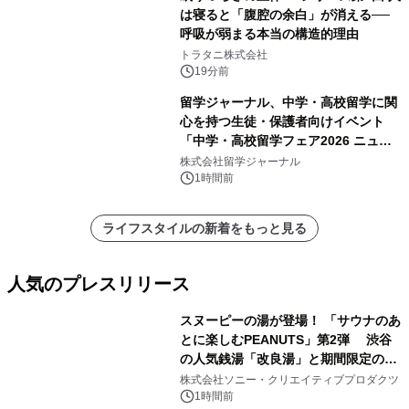
は寝ると「腹腔の余白」が消える──
呼吸が弱まる本当の構造的理由
トラタニ株式会社
19分前
留学ジャーナル、中学・高校留学に関
心を持つ生徒・保護者向けイベント
「中学・高校留学フェア2026 ニュー
ジーランド＆オーストラリア」を
株式会社留学ジャーナル
9/12(土)に開催
1時間前
ライフスタイルの新着をもっと見る
人気のプレスリリース
スヌーピーの湯が登場！ 「サウナのあ
とに楽しむPEANUTS」第2弾 渋谷
の人気銭湯「改良湯」と期間限定のコ
1
ラボレーション サウナイキタイコラ
株式会社ソニー・クリエイティブプロダクツ
ボグッズも発売決定！
1時間前