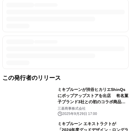
この発行者のリリース
ミキプルーンが渋谷ヒカリエShinQs
にポップアップストアを出店 有名菓
子ブランド3社との初のコラボ商品も
販売 2025年10月2日(木)から10月8
三基商事株式会社
日(水)期間限定
2025年9月29日 17:00
ミキプルーン エキストラクトが
「2024年度グッドデザイン・ロングラ