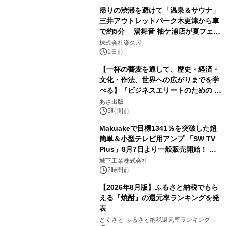
帰りの渋滞を避けて「温泉＆サウナ」
三井アウトレットパーク木更津から車
で約5分 湯舞音 袖ケ浦店が夏フェア
2
メニューを提供
株式会社楽久屋
1日前
【一杯の蕎麦を通して、歴史・経済・
文化・作法、世界への広がりまでを学
べる】『ビジネスエリートのための 教
3
養としての蕎麦』2026年8月25日
あさ出版
（火）発売
5時間前
Makuakeで目標1341％を突破した超
簡単＆小型テレビ用アンプ 「SW TV
Plus」8月7日より一般販売開始！ ケ
4
ーブル1本つなぐだけ、テレビの音が
城下工業株式会社
ぐっと豊かに
2時間前
【2026年8月版】ふるさと納税でもら
える『焼酎』の還元率ランキングを発
表
5
とくさと-ふるさと納税還元率ランキング-