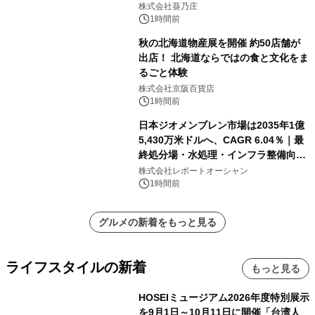
株式会社葵乃庄
1時間前
秋の北海道物産展を開催 約50店舗が
出店！ 北海道ならではの食と文化をま
るごと体験
株式会社京阪百貨店
1時間前
日本ジオメンブレン市場は2035年1億
5,430万米ドルへ、CAGR 6.04％｜最
終処分場・水処理・インフラ整備向け
需要拡大
株式会社レポートオーシャン
1時間前
グルメの新着をもっと見る
ライフスタイルの新着
もっと見る
HOSEIミュージアム2026年度特別展示
を9月1日～10月11日に開催「台湾人