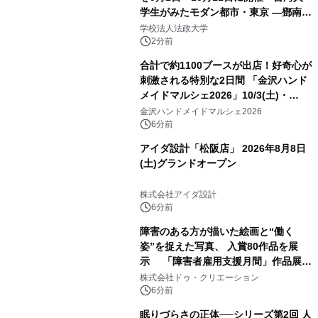
学生がみたモダン都市・東京 ―鄧南光
と法政大学の1930年代―」
学校法人法政大学
2分前
合計で約1100ブースが出店！好奇心が
刺激される特別な2日間 「金沢ハンド
メイドマルシェ2026」10/3(土)・
10/4(日)開催
金沢ハンドメイドマルシェ2026
6分前
アイダ設計「松阪店」 2026年8月8日
(土)グランドオープン
株式会社アイダ設計
6分前
障害のある方が描いた絵画と“働く
姿”を捉えた写真、 入賞80作品を展
示 「障害者雇用支援月間」作品展示
会を 東京・愛知で開催
株式会社ドゥ・クリエーション
6分前
眠りづらさの正体──シリーズ第2回 人