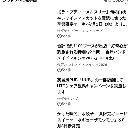
もっと見る
【ラ・プティ・メルスリー】旬の白桃
やシャインマスカットを贅沢に使った
季節限定ケーキが7月1日（水）より順
次登場！
株式会社ピー・エス・コープ
6分前
合計で約1100ブースが出店！好奇心が
刺激される特別な2日間 「金沢ハンド
メイドマルシェ2026」10/3(土)・
10/4(日)開催
金沢ハンドメイドマルシェ2026
6分前
英国風PUB「HUB」の一部店舗にて、
HTTシェア観戦キャンペーンを実施し
ます
株式会社ハブ
6分前
かけた瞬間、水餃子 夏限定ギョーザ
スイーツ「水ギョーザモウモウ」を8
月8日新発売