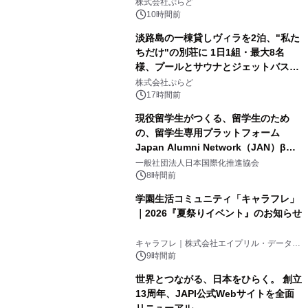
サウナも 「THE BOXY AWAJI」のお
株式会社ぷらど
得な素泊まり連泊プランで
10時間前
淡路島の一棟貸しヴィラを2泊、"私た
ちだけ"の別荘に 1日1組・最大8名
様、プールとサウナとジェットバス付
3
きで Villa Mon Temps AWAJIの連泊
株式会社ぷらど
素泊りプラン
17時間前
現役留学生がつくる、留学生のため
の、留学生専用プラットフォーム
Japan Alumni Network（JAN）β版
4
をリリース
一般社団法人日本国際化推進協会
8時間前
学園生活コミュニティ「キャラフレ」
｜2026『夏祭りイベント』のお知らせ
5
キャラフレ｜株式会社エイプリル・データ・
デザインズ
9時間前
世界とつながる、日本をひらく。 創立
13周年、JAPI公式Webサイトを全面