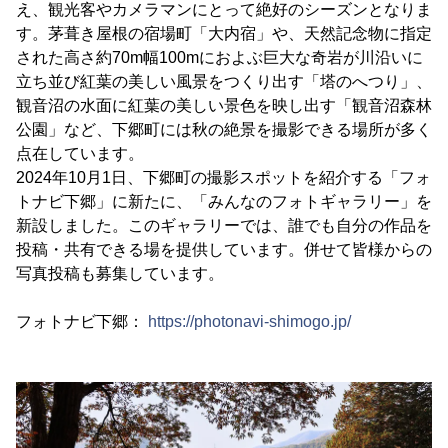
え、観光客やカメラマンにとって絶好のシーズンとなりま
す。茅葺き屋根の宿場町「大内宿」や、天然記念物に指定
された高さ約70m幅100mにおよぶ巨大な奇岩が川沿いに
立ち並び紅葉の美しい風景をつくり出す「塔のへつり」、
観音沼の水面に紅葉の美しい景色を映し出す「観音沼森林
公園」など、下郷町には秋の絶景を撮影できる場所が多く
点在しています。
2024年10月1日、下郷町の撮影スポットを紹介する「フォ
トナビ下郷」に新たに、「みんなのフォトギャラリー」を
新設しました。このギャラリーでは、誰でも自分の作品を
投稿・共有できる場を提供しています。併せて皆様からの
写真投稿も募集しています。
フォトナビ下郷：
https://photonavi-shimogo.jp/