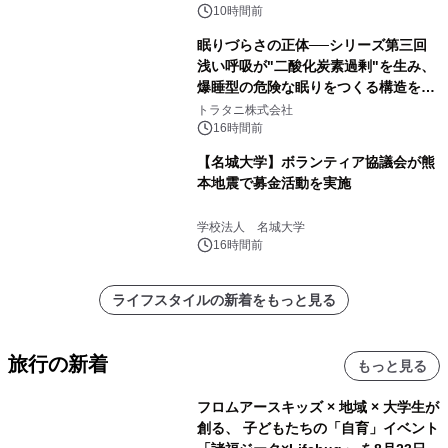
得な素泊まり連泊プランで
10時間前
眠りづらさの正体──シリーズ第三回
浅い呼吸が"二酸化炭素過剰"を生み、
爆睡型の危険な眠りをつくる構造を解
説
トラタニ株式会社
16時間前
【名城大学】ボランティア協議会が熊
本地震で募金活動を実施
学校法人 名城大学
16時間前
ライフスタイルの新着をもっと見る
旅行の新着
もっと見る
フロムアースキッズ × 地域 × 大学生が
創る、 子どもたちの「自育」イベント