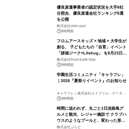
優良派遣事業者の認定状況を大手8社
分照合、優良派遣会社ランキング6選
を公開
株式会社cielo azul
6時間前
フロムアースキッズ × 地域 × 大学生が
創る、 子どもたちの「自育」イベント
「諸福ジーク×Lifehug」 を8月23日
(日)開催
株式会社From Earth Kids
9時間前
学園生活コミュニティ「キャラフレ」
｜2026『夏祭りイベント』のお知らせ
キャラフレ｜株式会社エイプリル・データ・
デザインズ
9時間前
時間に追われず、丸ごと1日淡路島グ
ルメと観光、レジャー施設で クラブハ
ウスのようなプールと、変わった形の
サウナも 「THE BOXY AWAJI」のお
株式会社ぷらど