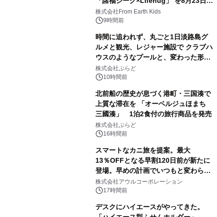
「諸福ジーク×Lifehug」 を8月23日
(日)開催
株式会社From Earth Kids
9時間前
時間に追われず、丸ごと1日淡路島グ
ルメと観光、レジャー施設で クラブハ
ウスのようなプールと、変わった形の
サウナも 「THE BOXY AWAJI」のお
株式会社ぷらど
得な素泊まり連泊プランで
10時間前
北前船の歴史が息づく港町・三国湊で
上質な滞在を 「オーベルジュほまち
三國湊」 1泊2食付の旅行商品を発売
株式会社ぷらど
16時間前
スマートなカニ旅を提案。最大
13％OFFとなる早割120日前が新たに
登場。早めの計画でいつもと変わらぬ
大人の冬旅を。ー夕日ヶ浦温泉「佳松
株式会社アウルコーポレーション
苑 別邸ふうか」ー
17時間前
デスクにハイエースがやってきた。