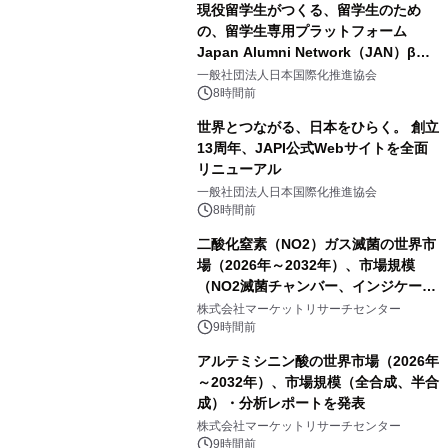
現役留学生がつくる、留学生のため
の、留学生専用プラットフォーム
Japan Alumni Network（JAN）β版
をリリース
一般社団法人日本国際化推進協会
8時間前
世界とつながる、日本をひらく。 創立
13周年、JAPI公式Webサイトを全面
リニューアル
一般社団法人日本国際化推進協会
8時間前
二酸化窒素（NO2）ガス滅菌の世界市
場（2026年～2032年）、市場規模
（NO2滅菌チャンバー、インジケータ
ーおよびモニタリングシステム、その
株式会社マーケットリサーチセンター
他）・分析レポートを発表
9時間前
アルテミシニン酸の世界市場（2026年
～2032年）、市場規模（全合成、半合
成）・分析レポートを発表
株式会社マーケットリサーチセンター
9時間前