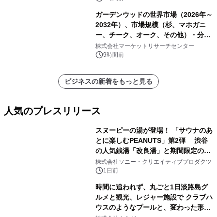
ガーデンウッドの世界市場（2026年～
2032年）、市場規模（杉、マホガニ
ー、チーク、オーク、その他）・分析
レポートを発表
株式会社マーケットリサーチセンター
9時間前
ビジネスの新着をもっと見る
人気のプレスリリース
スヌーピーの湯が登場！ 「サウナのあ
とに楽しむPEANUTS」第2弾 渋谷
の人気銭湯「改良湯」と期間限定のコ
1
ラボレーション サウナイキタイコラ
株式会社ソニー・クリエイティブプロダクツ
ボグッズも発売決定！
1日前
時間に追われず、丸ごと1日淡路島グ
ルメと観光、レジャー施設で クラブハ
ウスのようなプールと、変わった形の
2