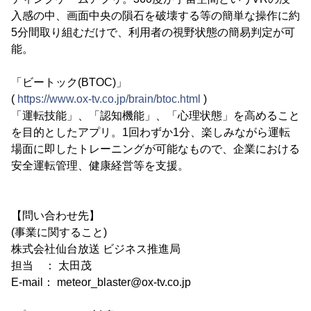
入感の中、画面中央の隕石を破壊する等の簡単な操作に約
5分間取り組むだけで、利用者の視野状態の簡易判定が可
能。
「ビートック(BTOC)」
(
https://www.ox-tv.co.jp/brain/btoc.html
)
「運転技能」、「認知機能」、「心理状態」を高めること
を目的としたアプリ。1回わずか1分、楽しみながら運転
場面に即したトレーニングが可能なもので、企業における
安全運転管理、健康経営等を支援。
【問い合わせ先】
(事業に関すること)
株式会社仙台放送 ビジネス推進局
担当 ： 太田茂
E-mail： meteor_blaster@ox-tv.co.jp