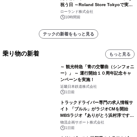
祝う日 ～Roland Store Tokyoで実機
を展示しての 記念キャンペーンを開
ローランド株式会社
催 英国ラジオ「NTS」の 特別プログ
10時間前
ラムや、「TR-808」を愛する伝説的
アーティストを フィーチャーしたアニ
テックの新着をもっと見る
メーションを公開～
乗り物の新着
もっと見る
～ 観光特急「青の交響曲（シンフォニ
ー）」 ～ 運行開始１０周年記念キャ
ンペーンを実施！
近畿日本鉄道株式会社
1日前
トラックドライバー専門の求人情報サ
イト 「ブルル」がラジオCMを開始
MBSラジオ『ありがとう浜村淳です』
にて8月1日(土)より
物流企画サポート株式会社
1日前