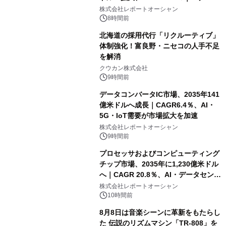
センター・高速光通信需要が成長を加
株式会社レポートオーシャン
速
8時間前
北海道の採用代行「リクルーティブ」
体制強化！富良野・ニセコの人手不足
を解消
クウカン株式会社
9時間前
データコンバータIC市場、2035年141
億米ドルへ成長｜CAGR6.4％、AI・
5G・IoT需要が市場拡大を加速
株式会社レポートオーシャン
9時間前
プロセッサおよびコンピューティング
チップ市場、2035年に1,230億米ドル
へ｜CAGR 20.8％、AI・データセンタ
ー需要が成長を牽引
株式会社レポートオーシャン
10時間前
8月8日は音楽シーンに革新をもたらし
た 伝説のリズムマシン「TR-808」を