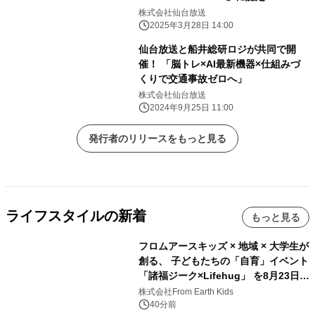
株式会社仙台放送
2025年3月28日 14:00
仙台放送と船井総研ロジが共同で開
催！ 「脳トレ×AI最新機器×仕組みづ
くりで交通事故ゼロへ」
株式会社仙台放送
2024年9月25日 11:00
発行者のリリースをもっと見る
ライフスタイルの新着
もっと見る
フロムアースキッズ × 地域 × 大学生が
創る、 子どもたちの「自育」イベント
「諸福ジーク×Lifehug」 を8月23日
(日)開催
株式会社From Earth Kids
40分前