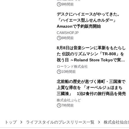
素泊りプラン
9時間前
デスクにハイエースがやってきた。
「ハイエース型ふせんホルダー」
Amazonで予約販売開始
4
CAMSHOP.JP
8時間前
8月8日は音楽シーンに革新をもたらし
た 伝説のリズムマシン「TR-808」を
祝う日 ～Roland Store Tokyoで実機
5
を展示しての 記念キャンペーンを開
ローランド株式会社
催 英国ラジオ「NTS」の 特別プログ
10時間前
ラムや、「TR-808」を愛する伝説的
北前船の歴史が息づく港町・三国湊で
アーティストを フィーチャーしたアニ
上質な滞在を 「オーベルジュほまち
メーションを公開～
三國湊」 1泊2食付の旅行商品を発売
6
株式会社ぷらど
7時間前
トップ
ライフスタイルのプレスリリース一覧
株式会社仙台