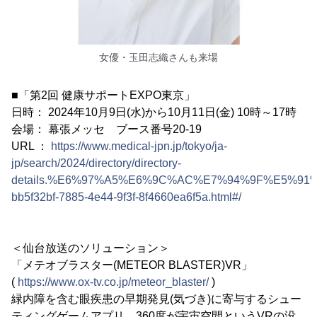
女優・玉田志織さんも来場
■「第2回 健康サポートEXPO東京」
日時： 2024年10月9日(水)から10月11日(金) 10時～17時
会場： 幕張メッセ ブース番号20-19
URL ：
https://www.medical-jpn.jp/tokyo/ja-
jp/search/2024/directory/directory-
details.%E6%97%A5%E6%9C%AC%E7%94%9F%E5%9
bb5f32bf-7885-4e44-9f3f-8f4660ea6f5a.html#/
＜仙台放送のソリューション＞
「メテオブラスター(METEOR BLASTER)VR」
(
https://www.ox-tv.co.jp/meteor_blaster/
)
緑内障を含む眼疾患の早期発見(気づき)に寄与するシュー
ティングゲームアプリ。360度が宇宙空間というVRの没