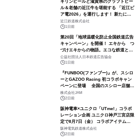
キリンビールと滋賀県のクラフトビー
ル＆老舗の近江牛を堪能する 「近江ビ
ア電2026」を運行します！ 新たに
「長濱浪漫ビール」が参加！キリン一
近江鉄道株式会社
番搾り飲み放題が復活！
1日前
第20回「地球温暖化防止全国鉄道広告
キャンペーン」を開催！ エキから つ
づけエキからの物語。エコな鉄道とと
もに。
公益社団法人日本鉄道広告協会
1日前
『FUNBOO(ファンブー)』が、スシロ
ーとGAZOO Racing 初コラボキャン
ペーンに登場 全国のスシロー店舗で
GR 4車種の FUNBOO(ミニカー)付き
株式会社JAM
メニューが展開されます
2日前
阪神電車×ユニクロ「UTme!」コラボ
レーション企画 ユニクロ神戸三宮店限
定で8月7日（金） コラボアイテムが
発売決定！
阪神電気鉄道株式会社
2日前