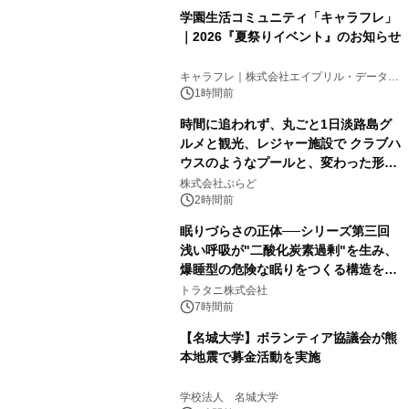
学園生活コミュニティ「キャラフレ」
｜2026『夏祭りイベント』のお知らせ
キャラフレ｜株式会社エイプリル・データ・
デザインズ
1時間前
時間に追われず、丸ごと1日淡路島グ
ルメと観光、レジャー施設で クラブハ
ウスのようなプールと、変わった形の
サウナも 「THE BOXY AWAJI」のお
株式会社ぷらど
得な素泊まり連泊プランで
2時間前
眠りづらさの正体──シリーズ第三回
浅い呼吸が"二酸化炭素過剰"を生み、
爆睡型の危険な眠りをつくる構造を解
説
トラタニ株式会社
7時間前
【名城大学】ボランティア協議会が熊
本地震で募金活動を実施
学校法人 名城大学