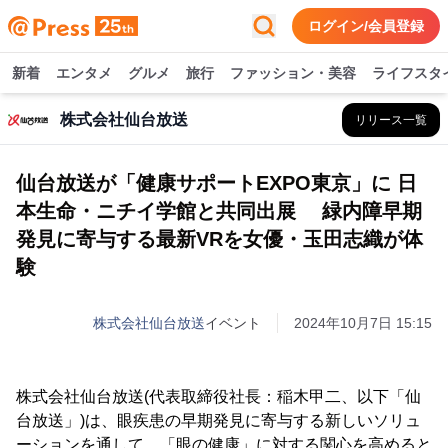
ログイン/会員登録
新着
エンタメ
グルメ
旅行
ファッション・美容
ライフスタ
株式会社仙台放送
リリース一覧
仙台放送が「健康サポートEXPO東京」に 日
本生命・ニチイ学館と共同出展 緑内障早期
発見に寄与する最新VRを女優・玉田志織が体
験
株式会社仙台放送
イベント
2024年10月7日 15:15
株式会社仙台放送(代表取締役社長：稲木甲二、以下「仙
台放送」)は、眼疾患の早期発見に寄与する新しいソリュ
ーションを通して、「眼の健康」に対する関心を高めると