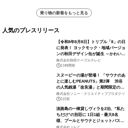
乗り物の新着をもっと見る
人気のプレスリリース
【令和8年8月8日】トリプル「8」の日
に発表！ ヨックモック・地域バージョ
ンの秋田デザイン缶が誕生 ～かわいい
1
秋田犬の子犬と秋田の四季と名所を巡
株式会社秋田ケーブルテレビ
るパッケージ～ 9月1日(火)秋田県内で
11時間前
販売開始
スヌーピーの湯が登場！ 「サウナのあ
とに楽しむPEANUTS」第2弾 渋谷
の人気銭湯「改良湯」と期間限定のコ
2
ラボレーション サウナイキタイコラ
株式会社ソニー・クリエイティブプロダクツ
ボグッズも発売決定！
1日前
淡路島の一棟貸しヴィラを2泊、"私た
ちだけ"の別荘に 1日1組・最大8名
様、プールとサウナとジェットバス付
3
きで Villa Mon Temps AWAJIの連泊
株式会社ぷらど