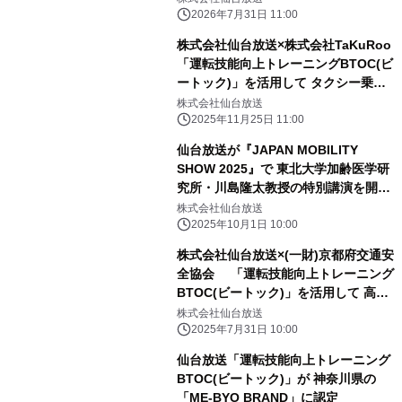
2026年7月31日 11:00
株式会社仙台放送×株式会社TaKuRoo
「運転技能向上トレーニングBTOC(ビ
ートック)」を活用して タクシー乗務
員の交通事故ゼロを目指す
株式会社仙台放送
2025年11月25日 11:00
仙台放送が『JAPAN MOBILITY
SHOW 2025』で 東北大学加齢医学研
究所・川島隆太教授の特別講演を開催
～運転技能は脳のトレーニングで向上
株式会社仙台放送
する～
2025年10月1日 10:00
株式会社仙台放送×(一財)京都府交通安
全協会 「運転技能向上トレーニング
BTOC(ビートック)」を活用して 高齢
ドライバーの安全運転寿命の延伸を目
株式会社仙台放送
指す
2025年7月31日 10:00
仙台放送「運転技能向上トレーニング
BTOC(ビートック)」が 神奈川県の
「ME-BYO BRAND」に認定