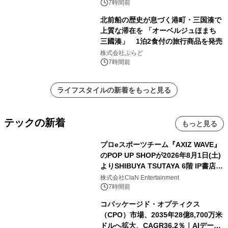
7時間前
北前船の歴史が息づく港町・三国湊で
上質な滞在を 「オーベルジュほまち
三國湊」 1泊2食付の旅行商品を発売
株式会社ぷらど
7時間前
ライフスタイルの新着をもっと見る
テックの新着
もっと見る
プロeスポーツチーム『AXIZ WAVE』
のPOP UP SHOPが2026年8月1日(土)
よりSHIBUYA TSUTAYA 6階 IP書店で
開催決定！！
株式会社ClaN Entertainment
7時間前
コパッケージド・オプティクス
（CPO）市場、2035年28億8,700万米
ドルへ拡大、CAGR36.2％｜AIデータ