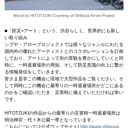
Mural by HITOTZUKI Courtesy of Shibuya Arrow Project
■「防災×アート」という、渋谷らしく、世界的にも新し
い取り組み
シブヤ・アロープロジェクトでは様々なジャンルにわたる
国内外の優れたアーティストとのコラボレーションを計画
しており、アートによって街の景観を豊かにしていくと同
時に、一時退避場所の周知、そして防災意識の向上に繋が
る情報発信をしていきます。
皆さま是非この機会に現地で大型作品をご覧ください。そ
して同時にこの機会に最寄りの一時退避場所がどこにある
のかをご確認いただき、災害時に備えていただければ幸い
です。
HITOTZUKIの作品からの最寄りの災害時一時退避場所は
明治神宮・代々木公園一帯となっています。
こちらについては公式ウェブサイト(
http://www.shibuya-