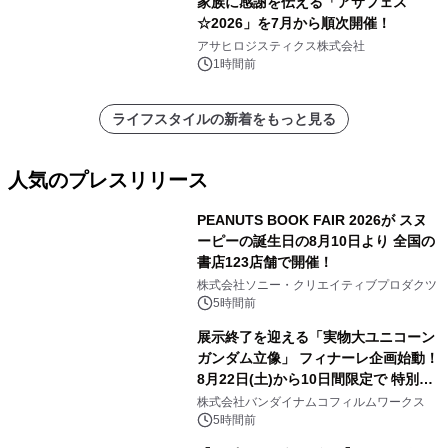
家族に感謝を伝える「アサフェス
☆2026」を7月から順次開催！
アサヒロジスティクス株式会社
1時間前
ライフスタイルの新着をもっと見る
人気のプレスリリース
PEANUTS BOOK FAIR 2026が スヌ
ーピーの誕生日の8月10日より 全国の
書店123店舗で開催！
1
株式会社ソニー・クリエイティブプロダクツ
5時間前
展示終了を迎える「実物大ユニコーン
ガンダム立像」 フィナーレ企画始動！
8月22日(土)から10日間限定で 特別映
2
像『UNICORN GUNDAM Statue ―
株式会社バンダイナムコフィルムワークス
BEYOND POSSIBILITY ―』を上映！
5時間前