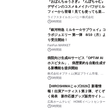
『おぱんちゅうさぎ』『んぽちゃむ』
デザインのコスメ＆メイクパフがミル
フィーから登場！見ても使っても楽し
3
い、ポップでキュートなコレクショ
ライフスタイルカンパニー株式会社
ン。
6時間前
『銀河特急 ミルキー☆サブウェイ』コ
ラボジュエリー 第一弾 8/10（月）よ
り受注開始！
4
FanFun MARKET
4時間前
病院向け生成AIサービス「OPTiM AI
ホスピタル」、 病歴要約を自動生成す
る新機能を提供開始
5
株式会社オプティム(東証プライム市場、コ
ード：3694)
5時間前
【HIROSHIMAじゃズ2026】新着情
報！出演アーティスト第２弾、ぞくぞ
く発表 新作応援グッズ販売サイトも
6
同時オープンします！
広島ホームテレビ HOMEイベントセンター
5時間前