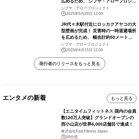
広めるため、 シブヤ・アロープロジェ
クトが彫刻家・名和晃平氏による 彫刻
シブヤ・アロープロジェクト
作品を制作・公開！
2025年5月29日 12:00
JR代々木駅付近にロッカクアヤコの大
型壁画が完成！ 災害時の一時退避場所
を広めるため、 幅合計約50メートル
にも及ぶパブリックピースが公開。
シブヤ・アロープロジェクト
2025年4月15日 12:00
発行者のリリースをもっと見る
エンタメの新着
もっと見る
【エニタイムフィットネス 国内の会員
数120万人突破】グランドオープンの
西小山店が世界6,000店舗目で達成！
株式会社Fast Fitness Japan
58分前