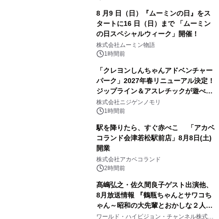
8 月9 日（日）『ムーミンの日』をス
タートに16 日（日）まで 「ムーミン
の日スペシャルウィーク」開催！
株式会社ムーミン物語
1時間前
「クレヨンしんちゃんアドベンチャー
パーク」2027年春リニューアル決定！
ジップライン＆アスレチックが遊べる
のは今年が最後！ 「ラスト！ドキがム
株式会社ニジゲンノモリ
ネムネ～大作戦！」始動
1時間前
駅を降りたら、すぐ赤べこ 「アカベ
コランド会津若松駅前店」8月8日(土)
開業
株式会社アカベコランド
2時間前
髙嶋弘之・佐久間良子ゲスト出演他、
8月放送情報 『鶴瓶ちゃんとサワコち
ゃん～昭和の大先輩とおかしな２人
～』 毎週月曜よる9時00分～ BS12 ト
ワールド・ハイビジョン・チャンネル株式会