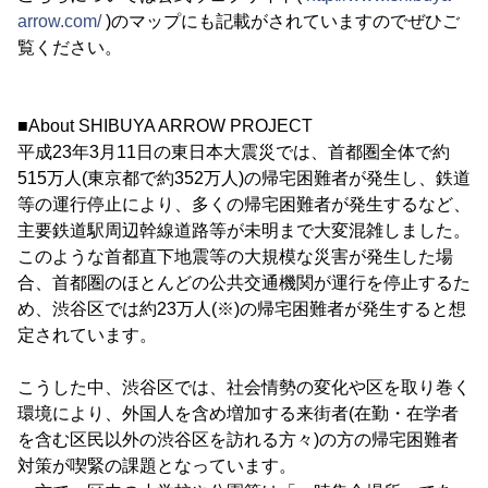
arrow.com/
)のマップにも記載がされていますのでぜひご
覧ください。
■About SHIBUYA ARROW PROJECT
平成23年3月11日の東日本大震災では、首都圏全体で約
515万人(東京都で約352万人)の帰宅困難者が発生し、鉄道
等の運行停止により、多くの帰宅困難者が発生するなど、
主要鉄道駅周辺幹線道路等が未明まで大変混雑しました。
このような首都直下地震等の大規模な災害が発生した場
合、首都圏のほとんどの公共交通機関が運行を停止するた
め、渋谷区では約23万人(※)の帰宅困難者が発生すると想
定されています。
こうした中、渋谷区では、社会情勢の変化や区を取り巻く
環境により、外国人を含め増加する来街者(在勤・在学者
を含む区民以外の渋谷区を訪れる方々)の方の帰宅困難者
対策が喫緊の課題となっています。