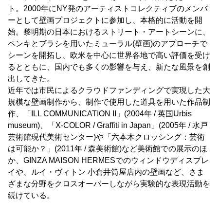
ト。2000年にNY発のアーティストコレクティブのメンバ
ーとして壁画プロジェクトに参加し、本格的に活動を開
始。黎明期の日本におけるストリート・アートシーンに、
ペンキとブラシを用いたミューラル(壁画)のアプローチで
シーンを開拓し、欧米を中心に世界各地で高い評価を受け
るとともに、国内でも多くの影響を与え、新たな風景を創
出してきた。
近年では市民によるクラウドファンディングで実現した大
規模な壁画制作から、制作で使用した道具を用いた作品制
作、「ILL COMMUNICATION II」(2004年 / 英国Urbis
museum)、「X-COLOR / Graffiti in Japan」(2005年 / 水戸
芸術館現代美術センター)や「六本木クロッシング：芸術
は可能か？」(2011年 / 森美術館)など美術館での展示のほ
か、GINZA MAISON HERMESでのウィンドウディスプレ
イや、ルイ・ヴィトン 小倉井筒屋店内の壁画など、さま
ざまな分野をクロスオーバーしながら実験的な表現活動を
続けている。