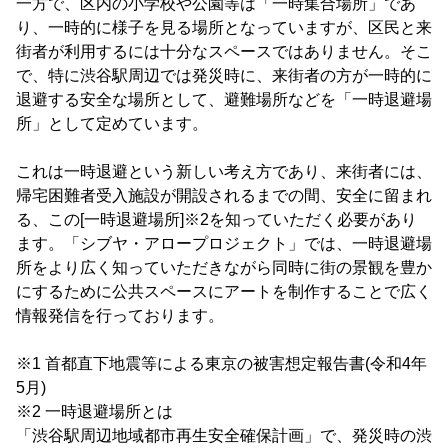
一方で、区内の小学校や公園等は「一時集合場所」であ
り、一時的に様子を見る場所となっていますが、区民と来
街者が利用するには十分なスペースではありません。そこ
で、特に渋谷駅周辺では発災時に、来街者の方が一時的に
退避する安全な場所として、避難場所などを「一時退避場
所」として定めています。
これは一時退避という新しい考え方であり、来街者には、
帰宅困難者受入施設が開設されるまでの間、安全に留まれ
る、この[一時退避場所]※2を知っていただく必要があり
ます。「シブヤ・アロープロジェクト」では、一時退避場
所をより広く知っていただきながら同時に街の景観を豊か
にするために公共スペースにアートを制作することで広く
情報発信を行っております。
※1 首都直下地震等による東京の被害想定報告書(令和4年
5月)
※2 一時退避場所とは
「渋谷駅周辺地域都市再生安全確保計画」で、発災時の渋