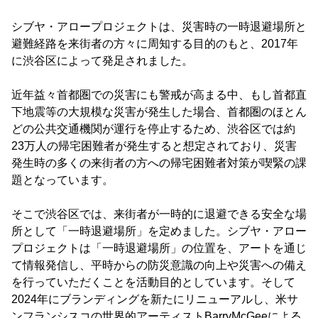
シブヤ・アロープロジェクトは、災害時の一時退避場所と
避難経路を来街者の方々に周知する目的のもと、2017年
に渋谷区によって発足されました。
近年益々首都圏での災害にも警戒が高まる中、もし首都直
下地震等の大規模な災害が発生した場合、首都圏のほとん
どの公共交通機関が運行を停止するため、渋谷区では約
23万人の帰宅困難者が発生すると想定されており、災害
発生時の多くの来街者の方への帰宅困難者対策が喫緊の課
題となっています。
そこで渋谷区では、来街者が一時的に退避できる安全な場
所として「一時退避場所」を定めました。シブヤ・アロー
プロジェクトは「一時退避場所」の位置を、アートを通じ
て情報発信し、平時からの防災意識の向上や災害への備え
を行っていただくことを活動目的としています。そして
2024年にブランディングを新たにリニューアルし、米サ
ンフランシスコの世界的アーティストBarryMcGeeによる