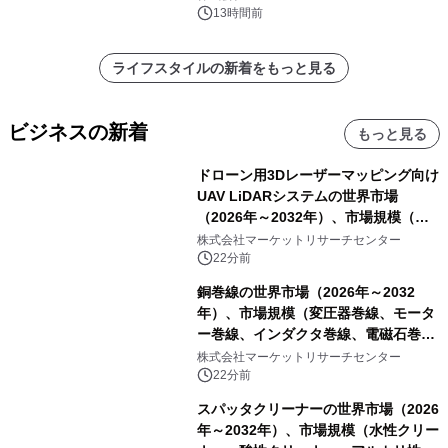
13時間前
ライフスタイルの新着をもっと見る
ビジネスの新着
もっと見る
ドローン用3Dレーザーマッピング向け
UAV LiDARシステムの世界市場
（2026年～2032年）、市場規模（長
距離LiDARシステム、中距離LiDARシ
株式会社マーケットリサーチセンター
ステム、短距離LiDARシステム）・分
22分前
析レポートを発表
銅巻線の世界市場（2026年～2032
年）、市場規模（変圧器巻線、モータ
ー巻線、インダクタ巻線、電磁石巻
線）・分析レポートを発表
株式会社マーケットリサーチセンター
22分前
スパッタクリーナーの世界市場（2026
年～2032年）、市場規模（水性クリー