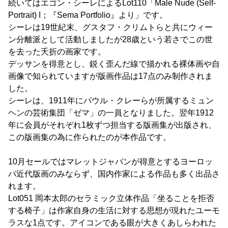
続いてはエゴン・シーレによるLot110「Male Nude (Self-
Portrait) I；『Sema Portfolio』より」です。
シーレは19世紀末、グスタフ・クリムトらと共にウィー
ン分離派として活動しましたが28歳という若さでこの世
を去った夭折の画家です。
デッサンを得意とし、鋭く歪んだ線で描かれる裸体画や自
画像で知られていますが版画作品は17点のみ制作されま
した。
シーレは、1911年にパウル・クレーらが所属するミュン
ヘンの芸術集団「ゼマ」の一員となりました。翌年1912
年に会員がそれぞれ1枚ずつ担当する版画集が出版され、
この版画集の為に作られたのが本作品です。
10月セールではマレットジャパンが得意とするヨーロッ
パ近代版画のみならず、国内作家による作品も多く出品さ
れます。
Lot051 岡本太郎のセラミック立体作品「坐ることを拒否
する椅子」は作家自身の生活に対する思想が現れたユーモ
ラスな1点です。アイコンである眼が大きくあしらわれた