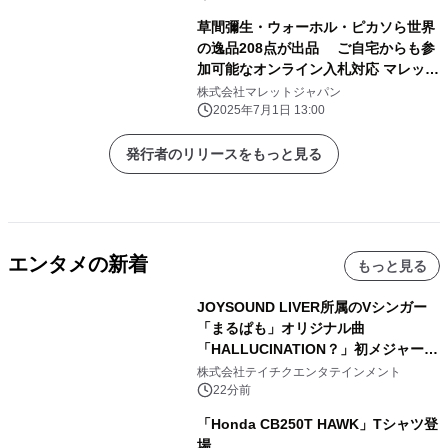
草間彌生・ウォーホル・ピカソら世界
の逸品208点が出品 ご自宅からも参
加可能なオンライン入札対応 マレット
ジャパンアートオークション 2025年7
株式会社マレットジャパン
月17日に東京都半蔵門で開催
2025年7月1日 13:00
発行者のリリースをもっと見る
エンタメの新着
もっと見る
JOYSOUND LIVER所属のVシンガー
「まるぱも」オリジナル曲
「HALLUCINATION？」初メジャー配
信リリース決定！
株式会社テイチクエンタテインメント
22分前
「Honda CB250T HAWK」Tシャツ登
場