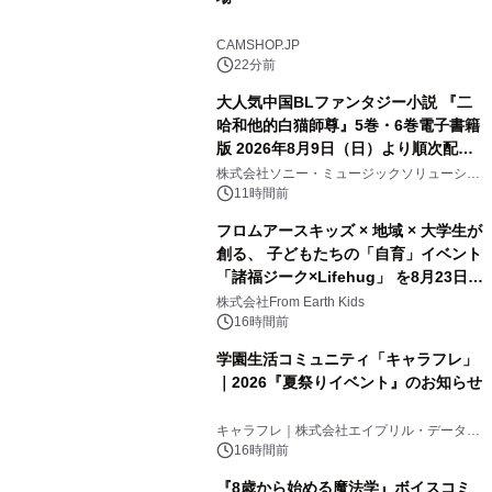
CAMSHOP.JP
22分前
大人気中国BLファンタジー小説 『二
哈和他的白猫師尊』5巻・6巻電子書籍
版 2026年8月9日（日）より順次配信
開始
株式会社ソニー・ミュージックソリューショ
ンズ
11時間前
フロムアースキッズ × 地域 × 大学生が
創る、 子どもたちの「自育」イベント
「諸福ジーク×Lifehug」 を8月23日
(日)開催
株式会社From Earth Kids
16時間前
学園生活コミュニティ「キャラフレ」
｜2026『夏祭りイベント』のお知らせ
キャラフレ｜株式会社エイプリル・データ・
デザインズ
16時間前
『8歳から始める魔法学』ボイスコミ