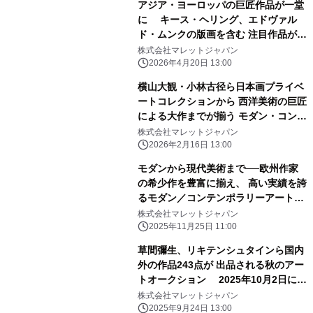
アジア・ヨーロッパの巨匠作品が一堂
に キース・ヘリング、エドヴァル
ド・ムンクの版画を含む 注目作品が出
品されるアートオークション 2026
株式会社マレットジャパン
年5月14日に東京都半蔵門で開催
2026年4月20日 13:00
横山大観・小林古径ら日本画プライベ
ートコレクションから 西洋美術の巨匠
による大作までが揃う モダン・コンテ
ンポラリーアートオークション
株式会社マレットジャパン
2026年3月5日に東京都半蔵門で開催
2026年2月16日 13:00
モダンから現代美術まで──欧州作家
の希少作を豊富に揃え、 高い実績を誇
るモダン／コンテンポラリーアートオ
ークション 2025年12月4日に東京都
株式会社マレットジャパン
半蔵門で開催
2025年11月25日 11:00
草間彌生、リキテンシュタインら国内
外の作品243点が 出品される秋のアー
トオークション 2025年10月2日に東
京都半蔵門で開催
株式会社マレットジャパン
2025年9月24日 13:00