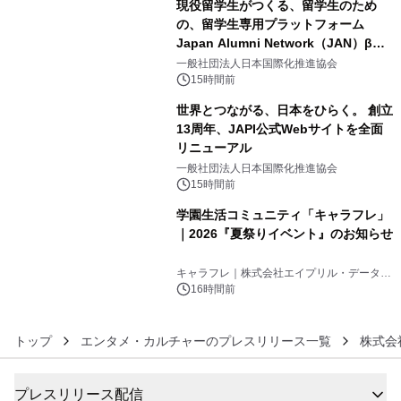
現役留学生がつくる、留学生のため
の、留学生専用プラットフォーム
Japan Alumni Network（JAN）β版
4
をリリース
一般社団法人日本国際化推進協会
15時間前
世界とつながる、日本をひらく。 創立
13周年、JAPI公式Webサイトを全面
リニューアル
5
一般社団法人日本国際化推進協会
15時間前
学園生活コミュニティ「キャラフレ」
｜2026『夏祭りイベント』のお知らせ
6
キャラフレ｜株式会社エイプリル・データ・
デザインズ
16時間前
トップ
エンタメ・カルチャーのプレスリリース一覧
株式会
プレスリリース配信