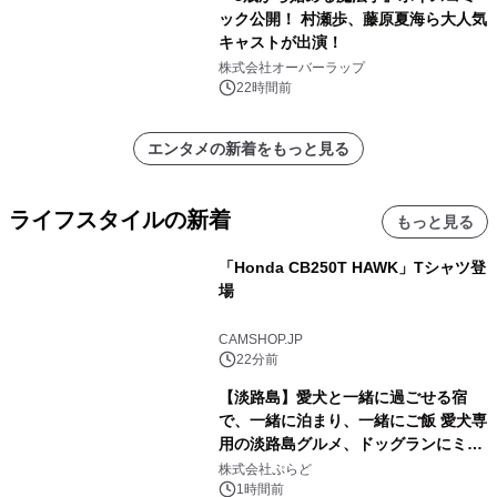
ック公開！ 村瀬歩、藤原夏海ら大人気
キャストが出演！
株式会社オーバーラップ
22時間前
エンタメの新着をもっと見る
ライフスタイルの新着
もっと見る
「Honda CB250T HAWK」Tシャツ登
場
CAMSHOP.JP
22分前
【淡路島】愛犬と一緒に過ごせる宿
で、一緒に泊まり、一緒にご飯 愛犬専
用の淡路島グルメ、ドッグランにミニ
プール グランピングとトレーラーハウ
株式会社ぷらど
スの2施設で
1時間前