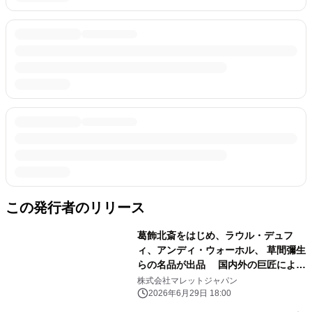
この発行者のリリース
葛飾北斎をはじめ、ラウル・デュフ
ィ、アンディ・ウォーホル、 草間彌生
らの名品が出品 国内外の巨匠による
近代・現代美術が集うアートオークシ
株式会社マレットジャパン
ョン 2026年7月16日に東京・半蔵門
2026年6月29日 18:00
で開催