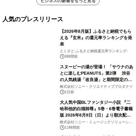
ビジネスの新着をもっと見る
人気のプレスリリース
【2026年8月版】ふるさと納税でもら
える『玄米』の還元率ランキングを発
表
1
とくさと-ふるさと納税還元率ランキング-
3時間前
スヌーピーの湯が登場！ 「サウナのあ
とに楽しむPEANUTS」第2弾 渋谷
の人気銭湯「改良湯」と期間限定のコ
2
ラボレーション サウナイキタイコラ
株式会社ソニー・クリエイティブプロダクツ
ボグッズも発売決定！
1日前
大人気中国BLファンタジー小説 『二
哈和他的白猫師尊』5巻・6巻電子書籍
版 2026年8月9日（日）より順次配信
3
開始
株式会社ソニー・ミュージックソリューショ
ンズ
11時間前