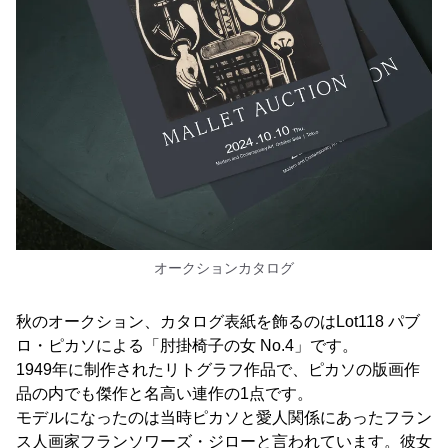
オークションカタログ
秋のオークション、カタログ表紙を飾るのはLot118 パブ
ロ・ピカソによる「肘掛椅子の女 No.4」です。
1949年に制作されたリトグラフ作品で、ピカソの版画作
品の内でも傑作と名高い連作の1点です。
モデルになったのは当時ピカソと愛人関係にあったフラン
ス人画家フランソワーズ・ジローと言われています。彼女