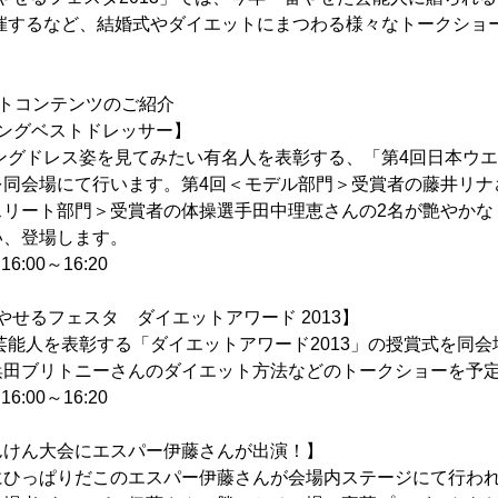
開催するなど、結婚式やダイエットにまつわる様々なトークショ
トコンテンツのご紹介
ングベストドレッサー】
ィングドレス姿を見てみたい有名人を表彰する、「第4回日本ウ
を同会場にて行います。第4回＜モデル部門＞受賞者の藤井リナ
スリート部門＞受賞者の体操選手田中理恵さんの2名が艶やかな
い、登場します。
6:00～16:20
やせるフェスタ ダイエットアワード 2013】
た芸能人を表彰する「ダイエットアワード2013」の授賞式を同
浜田ブリトニーさんのダイエット方法などのトークショーを予
6:00～16:20
んけん大会にエスパー伊藤さんが出演！】
にひっぱりだこのエスパー伊藤さんが会場内ステージにて行わ