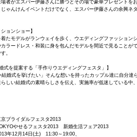
来場者がエスパー伊藤さんに勝つとその場で豪華プレゼントを
。じゃんけんイベントだけでなく、エスパー伊藤さんの余興ネ
ッションショー】
を着たモデルがランウェイを歩く、ウエディングファッション
やカラードレス・和装に身を包んだモデルを間近で見ることが
です。
結婚式を提案する「手作りウエディングフェスタ」】
しい結婚式を挙げたい」そんな想いを持ったカップル達に自分達
達らしい結婚式の素晴らしさを伝え、実施率が低迷している中
。
ブライダルフェスタ2013
Oやせるフェスタ2013 新婚生活フェア2013
2月14日(土) 11:30～19:00、