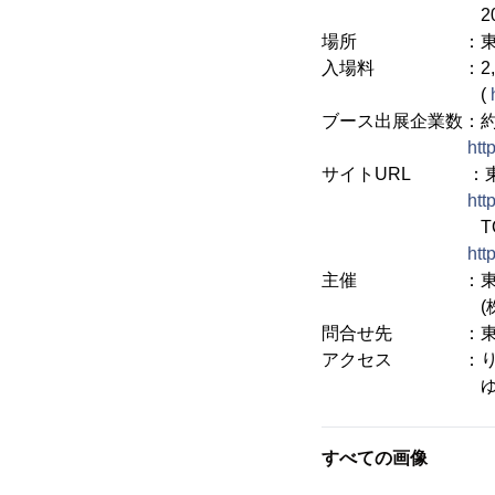
2013年12月15
場所 ：東京ビッ
入場料 ：2,000
(
ブース出展企業数：約
htt
サイトURL ：東
htt
TOKYOや
htt
主催 ：東京ブ
(株式会社T
問合せ先 ：東京ブライダ
アクセス ：りんか
ゆりかもめ「国
すべての画像