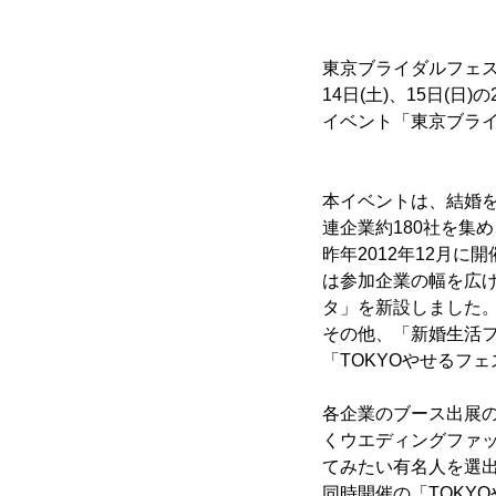
東京ブライダルフェス
14日(土)、15日
イベント「東京ブライ
本イベントは、結婚
連企業約180社を集
昨年2012年12月に
は参加企業の幅を広
タ」を新設しました
その他、「新婚生活
「TOKYOやせるフェ
各企業のブース出展
くウエディングファ
てみたい有名人を選
同時開催の「TOKY