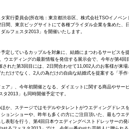
タ実行委員会(所在地：東京都渋谷区、株式会社TSOイノベント内
(日)の2日間、東京ビッグサイトにて各種ブライダル企業を集めた
ダルフェスタ2013」を開催いたします。
を予定しているカップルを対象に、結婚にまつわるサービスを
め、ウエディングの最新情報を発信する展示会で、今年が第4回
開催された第3回目には、2日間合わせて11,002人のお客様が
げただけでなく、2人の為だけの自由な結婚式を提案する「手作
。
フェア」、今年初開催となる、ダイエットに関する商品やサー
スタ2013」も同時開催予定です。
のほか、ステージではモデルやタレントがウエディングドレス
ッションショーや、昨年も多くの方にご注目頂いた、最もウエ
出し表彰を行う、第4回日本ウエディングベストドレッサーの発
Oやせるフェスタ2013」では、今年一番やせた芸能人に贈られ