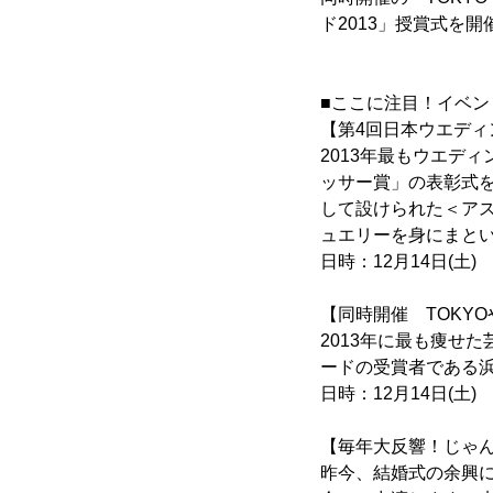
ド2013」授賞式を
■ここに注目！イベン
【第4回日本ウエディ
2013年最もウエデ
ッサー賞」の表彰式
して設けられた＜ア
ュエリーを身にまと
日時：12月14日(土) 1
【同時開催 TOKYO
2013年に最も痩せ
ードの受賞者である
日時：12月14日(土) 1
【毎年大反響！じゃ
昨今、結婚式の余興