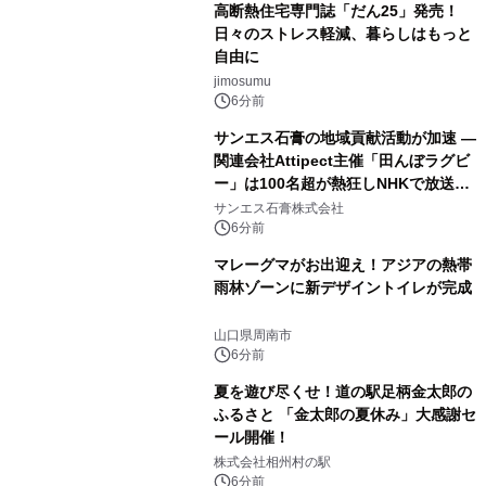
高断熱住宅専門誌「だん25」発売！
日々のストレス軽減、暮らしはもっと
自由に
jimosumu
6分前
サンエス石膏の地域貢献活動が加速 ―
関連会社Attipect主催「田んぼラグビ
ー」は100名超が熱狂しNHKで放送さ
れました。
サンエス石膏株式会社
6分前
マレーグマがお出迎え！アジアの熱帯
雨林ゾーンに新デザイントイレが完成
山口県周南市
6分前
夏を遊び尽くせ！道の駅足柄金太郎の
ふるさと 「金太郎の夏休み」大感謝セ
ール開催！
株式会社相州村の駅
6分前