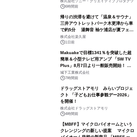
ラボレーション サウナイキタイコラ
株式会社ソニー・クリエイティブプロダクツ
ボグッズも発売決定！
6時間前
帰りの渋滞を避けて「温泉＆サウナ」
三井アウトレットパーク木更津から車
で約5分 湯舞音 袖ケ浦店が夏フェア
2
メニューを提供
株式会社楽久屋
1日前
Makuakeで目標1341％を突破した超
簡単＆小型テレビ用アンプ 「SW TV
Plus」8月7日より一般販売開始！ ケ
3
ーブル1本つなぐだけ、テレビの音が
城下工業株式会社
ぐっと豊かに
7時間前
ドラッグストアモリ みらいプロジェ
クト 「子どもお仕事参観デー2026」
を開催！
4
株式会社ドラッグストアモリ
4時間前
【MBFF】マイクロバイオームという
クレンジングの新しい提案 マイクロ
バイオーム発想の新商品 「MBFF mb