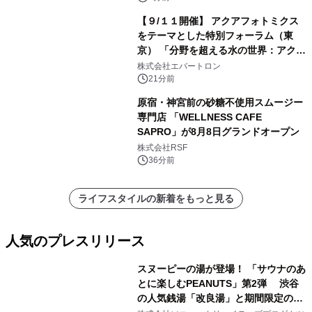
【９/１１開催】 アクアフォトミクス
をテーマとした特別フォーラム（東
京） 「分野を超える水の世界：アクア
フォトミクスが切り拓く新しい科学の
株式会社エバートロン
地平」を開催
21分前
原宿・神宮前の砂糖不使用スムージー
専門店 「WELLNESS CAFE
SAPRO」が8月8日グランドオープン
株式会社RSF
36分前
ライフスタイルの新着をもっと見る
人気のプレスリリース
スヌーピーの湯が登場！ 「サウナのあ
とに楽しむPEANUTS」第2弾 渋谷
の人気銭湯「改良湯」と期間限定のコ
1