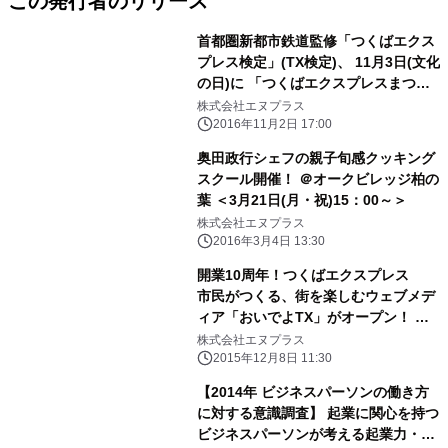
この発行者のリリース
首都圏新都市鉄道監修「つくばエクス
プレス検定」(TX検定)、 11月3日(文化
の日)に 「つくばエクスプレスまつり
2016」と同時開催 「おいでよTX」
株式会社エヌプラス
内特設ページにて開始
2016年11月2日 17:00
奥田政行シェフの親子旬感クッキング
スクール開催！ ＠オークビレッジ柏の
葉 ＜3月21日(月・祝)15：00～＞
株式会社エヌプラス
2016年3月4日 13:30
開業10周年！つくばエクスプレス
市民がつくる、街を楽しむウェブメデ
ィア「おいでよTX」がオープン！ 街
の情報を発信するナビゲーターの1日
株式会社エヌプラス
体験イベントを開催
2015年12月8日 11:30
【2014年 ビジネスパーソンの働き方
に対する意識調査】 起業に関心を持つ
ビジネスパーソンが考える起業力・信