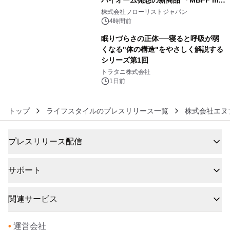
5
クレンジングPRO」を2026年8月6日
株式会社フローリストジャパン
発売
4時間前
眠りづらさの正体──寝ると呼吸が弱
くなる"体の構造"をやさしく解説する
シリーズ第1回
6
トラタニ株式会社
1日前
トップ
ライフスタイルのプレスリリース一覧
株式会社エヌ
プレスリリース配信
サポート
関連サービス
•
運営会社