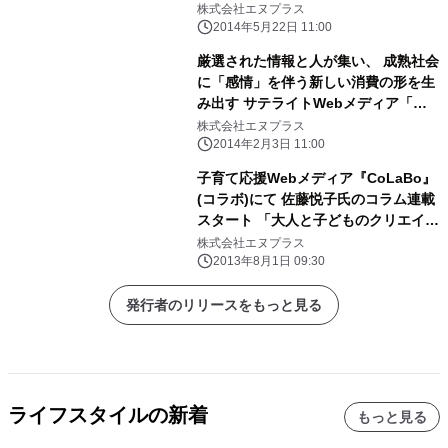
用力と マネースタイルに関する調査
株式会社エヌプラス
2014年5月22日 11:00
厳選された情報と人が集い、 成熟社会
に「感情」を伴う新しい消費の形を生
み出す サテライトWebメディア「メ
メントモーメント」正式オープン
株式会社エヌプラス
2014年2月3日 11:00
子育て応援Webメディア『CoLaBo』
(コラボ)にて 佐藤悦子氏のコラム連載
スタート 「大人と子どものクリエイテ
ィブエデュケーション」
株式会社エヌプラス
2013年8月1日 09:30
発行者のリリースをもっと見る
ライフスタイルの新着
もっと見る