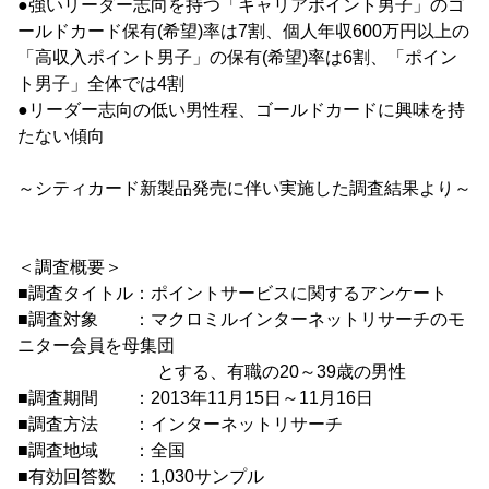
●強いリーダー志向を持つ「キャリアポイント男子」のゴ
ールドカード保有(希望)率は7割、個人年収600万円以上の
「高収入ポイント男子」の保有(希望)率は6割、「ポイン
ト男子」全体では4割
●リーダー志向の低い男性程、ゴールドカードに興味を持
たない傾向
～シティカード新製品発売に伴い実施した調査結果より～
＜調査概要＞
■調査タイトル：ポイントサービスに関するアンケート
■調査対象 ：マクロミルインターネットリサーチのモ
ニター会員を母集団
とする、有職の20～39歳の男性
■調査期間 ：2013年11月15日～11月16日
■調査方法 ：インターネットリサーチ
■調査地域 ：全国
■有効回答数 ：1,030サンプル