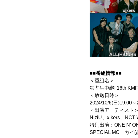
■■番組情報■■
＜番組名＞
独占生中継! 16th KMF
＜放送日時＞
2024/10/6(日)19:00～
＜出演アーティスト
NiziU、xikers、NCT
特別出演：ONE N' ON
SPECIAL MC：カイ(超