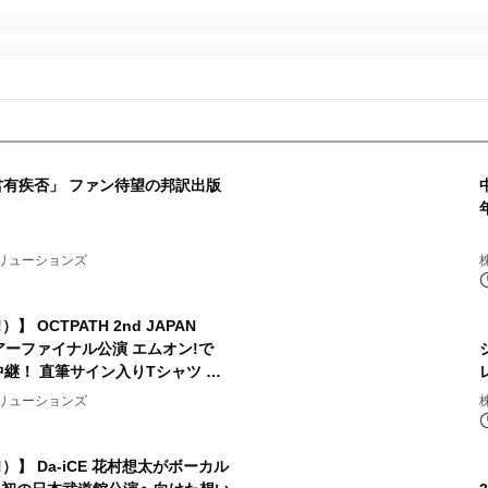
君有疾否」 ファン待望の邦訳出版
リューションズ
）】 OCTPATH 2nd JAPAN
am- ツアーファイナル公演 エムオン!で
生中継！ 直筆サイン入りTシャツ プ
！
リューションズ
ン!）】 Da-iCE 花村想太がボーカル