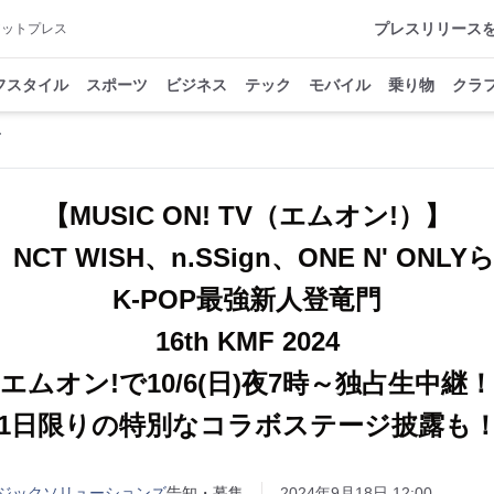
プレスリリース
アットプレス
フスタイル
スポーツ
ビジネス
テック
モバイル
乗り物
クラ
【MUSIC ON! TV（エムオン!）】
U、NCT WISH、n.SSign、ONE N' ONL
K-POP最強新人登竜門
16th KMF 2024
エムオン!で10/6(日)夜7時～独占生中継！
1日限りの特別なコラボステージ披露も
ジックソリューションズ
告知・募集
2024年9月18日 12:00