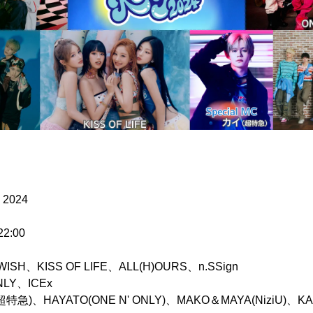
 2024
22:00
＞
 WISH、KISS OF LIFE、ALL(H)OURS、n.SSign
LY、ICEx
特急)、HAYATO(ONE N' ONLY)、MAKO＆MAYA(NiziU)、KAZU