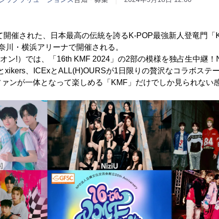
めて開催された、日本最高の伝統を誇るK-POP最強新人登竜門「K
に神奈川・横浜アリーナで開催される。
エムオン!）では、「16th KMF 2024」の2部の模様を独占生中継！Niz
NLYとxikers、ICExとALL(H)OURSが1日限りの贅沢なコラボ
ファンが一体となって楽しめる「KMF」だけでしか見られない