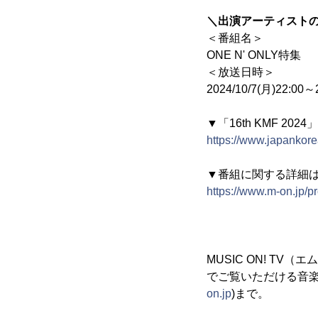
＼出演アーティスト
＜番組名＞
ONE N' ONLY特集
＜放送日時＞
2024/10/7(月)22:00～
▼「16th KMF 2
https://www.japankore
▼番組に関する詳細
https://www.m-on.jp/p
MUSIC ON! T
でご覧いただける音楽チ
on.jp
)まで。