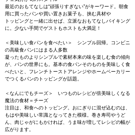
最近のおもてなしは“頑張りすぎない”がキーワード。朝食
用に買ったパンや買い置きお菓子も、挟む具材や
トッピングと一緒に出せば、立派なおもてなしバイキング
に。少ない手間でゲストもホストも大満足！
＜美味しい食パンを食べたい＞ シンプル回帰。コンビニ
の高級食パンにはまる人多数
凝ったものよりシンプルで素材本来の味を楽しむ食の傾向
が、パンの世界にも。基本の食パンそのものを美味しく食
べたいと、フレンチトーストアレンジやホームベーカリー
でつくるパンのトッピングが話題。
＜なんにでもチーズ＞ いつものレシピが倍美味しくなる
魔法の食材＝チーズ
注目は、和食へのトッピング。おにぎりに混ぜ込むのは、
もはや美味しい常識となってきた模様。巻き寿司やうど
ん、肉じゃがにもかければ、うま味が増してレシピの幅が
広がります。