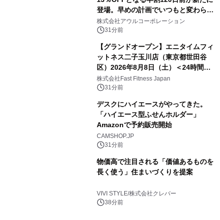
登場。早めの計画でいつもと変わらぬ
大人の冬旅を。ー夕日ヶ浦温泉「佳松
株式会社アウルコーポレーション
苑 別邸ふうか」ー
31分前
【グランドオープン】エニタイムフィ
ットネス二子玉川店（東京都世田谷
区）2026年8月8日（土）＜24時間年
中無休のフィットネスジム＞
株式会社Fast Fitness Japan
31分前
デスクにハイエースがやってきた。
「ハイエース型ふせんホルダー」
Amazonで予約販売開始
CAMSHOP.JP
31分前
物価高で注目される「価値あるものを
長く使う」住まいづくりを提案
VIVI STYLE/株式会社クレバー
38分前