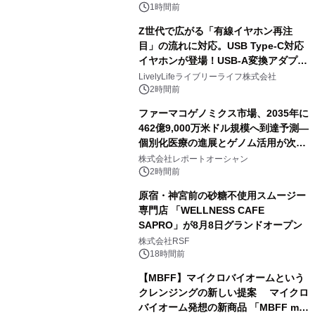
1時間前
Z世代で広がる「有線イヤホン再注
目」の流れに対応。USB Type-C対応
イヤホンが登場！USB-A変換アダプタ
ー付きでスマホからパソコンまで幅広
LivelyLifeライブリーライフ株式会社
く活用可能
2時間前
ファーマコゲノミクス市場、2035年に
462億9,000万米ドル規模へ到達予測―
個別化医療の進展とゲノム活用が次世
代ヘルスケア投資を加速
株式会社レポートオーシャン
2時間前
原宿・神宮前の砂糖不使用スムージー
専門店 「WELLNESS CAFE
SAPRO」が8月8日グランドオープン
株式会社RSF
18時間前
【MBFF】マイクロバイオームという
クレンジングの新しい提案 マイクロ
バイオーム発想の新商品 「MBFF mb