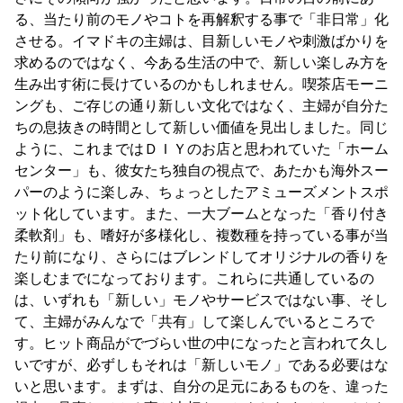
る、当たり前のモノやコトを再解釈する事で「非日常」化
させる。イマドキの主婦は、目新しいモノや刺激ばかりを
求めるのではなく、今ある生活の中で、新しい楽しみ方を
生み出す術に長けているのかもしれません。喫茶店モーニ
ングも、ご存じの通り新しい文化ではなく、主婦が自分た
ちの息抜きの時間として新しい価値を見出しました。同じ
ように、これまではＤＩＹのお店と思われていた「ホーム
センター」も、彼女たち独自の視点で、あたかも海外スー
パーのように楽しみ、ちょっとしたアミューズメントスポ
ット化しています。また、一大ブームとなった「香り付き
柔軟剤」も、嗜好が多様化し、複数種を持っている事が当
たり前になり、さらにはブレンドしてオリジナルの香りを
楽しむまでになっております。これらに共通しているの
は、いずれも「新しい」モノやサービスではない事、そし
て、主婦がみんなで「共有」して楽しんでいるところで
す。ヒット商品がでづらい世の中になったと言われて久し
いですが、必ずしもそれは「新しいモノ」である必要はな
いと思います。まずは、自分の足元にあるものを、違った