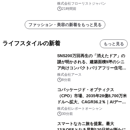
クレンジングPRO」を2026年8月6日
株式会社フローリストジャパン
発売
21時間前
ファッション・美容の新着をもっと見る
ライフスタイルの新着
もっと見る
SNS200万回再生の「消えたドア」の
謎が明かされる、建築面積9坪のシニ
ア向けコンパクトバリアフリー住宅が
誕生
株式会社アース
8分前
コパッケージド・オプティクス
（CPO）市場、2035年28億8,700万米
ドルへ拡大、CAGR36.2％｜AIデータ
センター・高速光通信需要が成長を加
株式会社レポートオーシャン
速
30分前
スマートなカニ旅を提案。最大
13％OFFとなる早割120日前が新たに