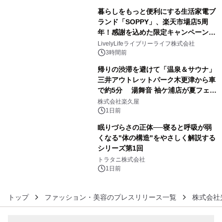
ラムや、「TR-808」を愛する伝説的
暮らしをもっと便利にする生活家電ブ
アーティストを フィーチャーしたアニ
ランド「SOPPY」、楽天市場店5周
メーションを公開～
年！感謝を込めた限定キャンペーンを
4
8月10日より開催
LivelyLifeライブリーライフ株式会社
3時間前
帰りの渋滞を避けて「温泉＆サウナ」
三井アウトレットパーク木更津から車
で約5分 湯舞音 袖ケ浦店が夏フェア
5
メニューを提供
株式会社楽久屋
1日前
眠りづらさの正体──寝ると呼吸が弱
くなる"体の構造"をやさしく解説する
シリーズ第1回
6
トラタニ株式会社
1日前
トップ
ファッション・美容のプレスリリース一覧
株式会社