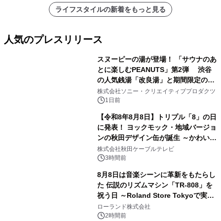
ライフスタイルの新着をもっと見る
人気のプレスリリース
スヌーピーの湯が登場！ 「サウナのあ
とに楽しむPEANUTS」第2弾 渋谷
の人気銭湯「改良湯」と期間限定のコ
1
ラボレーション サウナイキタイコラ
株式会社ソニー・クリエイティブプロダクツ
ボグッズも発売決定！
1日前
【令和8年8月8日】トリプル「8」の日
に発表！ ヨックモック・地域バージョ
ンの秋田デザイン缶が誕生 ～かわいい
2
秋田犬の子犬と秋田の四季と名所を巡
株式会社秋田ケーブルテレビ
るパッケージ～ 9月1日(火)秋田県内で
3時間前
販売開始
8月8日は音楽シーンに革新をもたらし
た 伝説のリズムマシン「TR-808」を
祝う日 ～Roland Store Tokyoで実機
3
を展示しての 記念キャンペーンを開
ローランド株式会社
催 英国ラジオ「NTS」の 特別プログ
2時間前