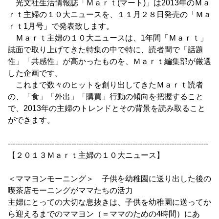
光文社生活情報誌「Ｍａｒｔ(マート)」は2013年のＭａ
ｒｔ主婦の１０大ニュースを、１１月２８日発売の「Ｍａ
ｒｔ1月号」で発表致します。
Ｍａｒｔ主婦の１０大ニュースは、1年間「Ｍａｒｔ」
誌面で取り上げてきた特集の中で特に、読者間で「話題
性」「共感性」が高かったものを、Ｍａｒｔ編集部が厳選
した企画です。
これまで数々のヒットを創り出してきたＭａｒｔ読者
の、「食」「外出」「購買」行動の傾向を把握すること
で、2013年の主婦のトレンドとその背景を読み取ること
ができます。
----------------------------------------------------------------------------------
【２０１３Ｍａｒｔ主婦の１０大ニュース】
＜ママヨンモーニング＞ 子供を幼稚園に送り出した後の
喫茶店モーニングがママたちの活力
主婦にとっての大切な息抜きは、子供を幼稚園に送ってか
ら迎えるまでのママヨン（＝ママのための4時間）にあ