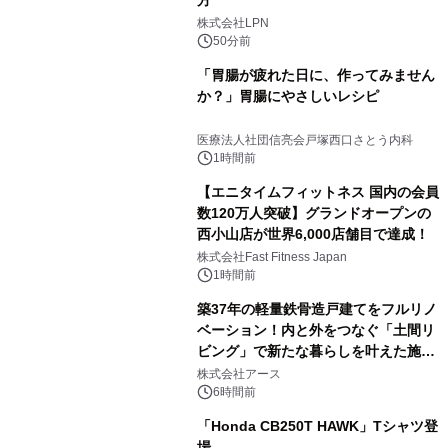
株式会社LPN
50分前
「胃腸が疲れた日に、作ってみません
か？」胃腸にやさしいレシピ
医療法人社団信亮会戸塚西口さとう内科
1時間前
【エニタイムフィットネス 国内の会員
数120万人突破】グランドオープンの
西小山店が世界6,000店舗目で達成！
株式会社Fast Fitness Japan
1時間前
築37年の軽量鉄骨造戸建てをフルリノ
ベーション！内と外をつなぐ「土間リ
ビング」で新たな暮らしを叶えた施工
事例を株式会社アースが公開
株式会社アース
6時間前
「Honda CB250T HAWK」Tシャツ登
場