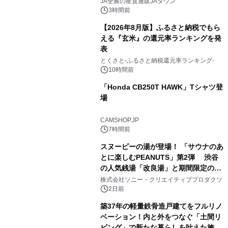
JA全農の産直通販JAタウン
3時間前
【2026年8月版】ふるさと納税でもら
える『玄米』の還元率ランキングを発
表
3
とくさと-ふるさと納税還元率ランキング-
10時間前
「Honda CB250T HAWK」Tシャツ登
場
4
CAMSHOP.JP
7時間前
スヌーピーの湯が登場！ 「サウナのあ
とに楽しむPEANUTS」第2弾 渋谷
の人気銭湯「改良湯」と期間限定のコ
5
ラボレーション サウナイキタイコラ
株式会社ソニー・クリエイティブプロダクツ
ボグッズも発売決定！
2日前
築37年の軽量鉄骨造戸建てをフルリノ
ベーション！内と外をつなぐ「土間リ
ビング」で新たな暮らしを叶えた施工