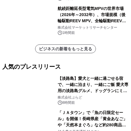
航続距離延長型電気MPVの世界市場
（2026年～2032年）、市場規模（後
輪駆動REEV MPV、全輪駆動REEV
MPV）・分析レポートを発表
株式会社マーケットリサーチセンター
1時間前
ビジネスの新着をもっと見る
人気のプレスリリース
【淡路島】愛犬と一緒に過ごせる宿
で、一緒に泊まり、一緒にご飯 愛犬専
用の淡路島グルメ、ドッグランにミニ
1
プール グランピングとトレーラーハウ
株式会社ぷらど
スの2施設で
8時間前
「ＪＡタウン」で「魚の日限定セー
ル」を開催！長崎県産「黄金あなご」
や「天然本まぐろ」など約280商品を
2
販売！～毎月１０日の定例企画～