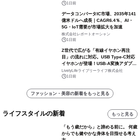
1日前
データコンバータIC市場、2035年141
億米ドルへ成長｜CAGR6.4％、AI・
5G・IoT需要が市場拡大を加速
株式会社レポートオーシャン
1日前
Z世代で広がる「有線イヤホン再注
目」の流れに対応。USB Type-C対応
イヤホンが登場！USB-A変換アダプタ
ー付きでスマホからパソコンまで幅広
LivelyLifeライブリーライフ株式会社
く活用可能
1日前
ファッション・美容の新着をもっと見る
ライフスタイルの新着
もっと見る
「もう歳だから」と諦める前に。 何歳
からでも健やかな身体を目指せる考え
方