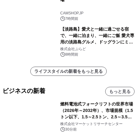
CAMSHOP.JP
7時間前
【淡路島】愛犬と一緒に過ごせる宿
で、一緒に泊まり、一緒にご飯 愛犬専
用の淡路島グルメ、ドッグランにミニ
プール グランピングとトレーラーハウ
株式会社ぷらど
スの2施設で
8時間前
ライフスタイルの新着をもっと見る
ビジネスの新着
もっと見る
燃料電池式フォークリフトの世界市場
（2026年～2032年）、市場規模（1.5
トン以下、1.5～2.5トン、2.5～3.5ト
ン、3.5～5.0トン、その他）・分析レ
株式会社マーケットリサーチセンター
ポートを発表
30分前