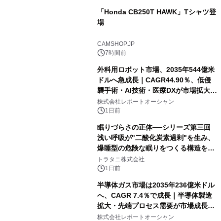
「Honda CB250T HAWK」Tシャツ登
場
CAMSHOP.JP
7時間前
外科用ロボット市場、2035年544億米
ドルへ急成長｜CAGR44.90％、低侵
襲手術・AI技術・医療DXが市場拡大を
牽引
株式会社レポートオーシャン
1日前
眠りづらさの正体──シリーズ第三回
浅い呼吸が"二酸化炭素過剰"を生み、
爆睡型の危険な眠りをつくる構造を解
説
トラタニ株式会社
1日前
半導体ガス市場は2035年236億米ドル
へ、CAGR 7.4％で成長｜半導体製造
拡大・先端プロセス需要が市場成長を
加速
株式会社レポートオーシャン