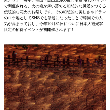
火ノリ」。毎年、韓国・釜山近郊の慶尚南道 咸安(ハマン)
で開催される、火の粉が舞い落ちる幻想的な風景をつくる
伝統的な花火のお祭りです。その幻想的な美しさやドラマ
のロケ地としてSNSでも話題になったことで韓国での人
気が高まっており、今年10月31日についに日本人観光客
限定の招待イベントが初開催されます！