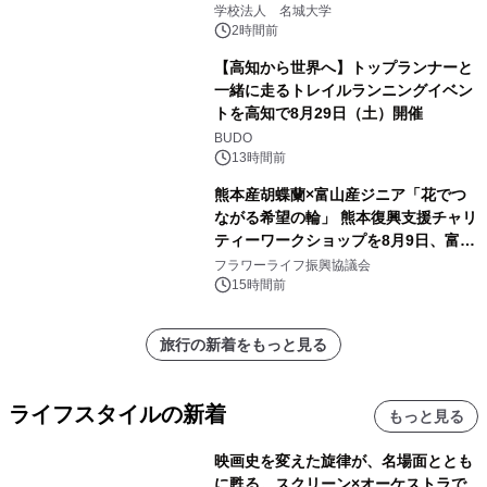
学校法人 名城大学
2時間前
【高知から世界へ】トップランナーと
一緒に走るトレイルランニングイベン
トを高知で8月29日（土）開催
BUDO
13時間前
熊本産胡蝶蘭×富山産ジニア「花でつ
ながる希望の輪」 熊本復興支援チャリ
ティーワークショップを8月9日、富
山・射水で開催
フラワーライフ振興協議会
15時間前
旅行の新着をもっと見る
ライフスタイルの新着
もっと見る
映画史を変えた旋律が、名場面ととも
に甦る。スクリーン×オーケストラで