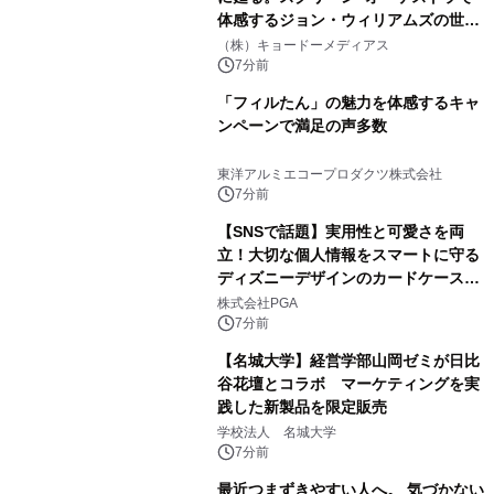
体感するジョン・ウィリアムズの世
界。ジョン・ウィリアムズ：シネマ・
（株）キョードーメディアス
スペクタキュラー・コンサート 開催決
7分前
定！
「フィルたん」の魅力を体感するキャ
ンペーンで満足の声多数
東洋アルミエコープロダクツ株式会社
7分前
【SNSで話題】実用性と可愛さを両
立！大切な個人情報をスマートに守る
ディズニーデザインのカードケースを
株式会社PGAが8月7日発売
株式会社PGA
7分前
【名城大学】経営学部山岡ゼミが日比
谷花壇とコラボ マーケティングを実
践した新製品を限定販売
学校法人 名城大学
7分前
最近つまずきやすい人へ。 気づかない