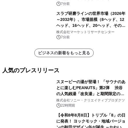
析レポートを発表
7分前
スラブ研磨ラインの世界市場（2026年
～2032年）、市場規模（8ヘッド、12
ヘッド、16ヘッド、20ヘッド、その
他）・分析レポートを発表
株式会社マーケットリサーチセンター
7分前
ビジネスの新着をもっと見る
人気のプレスリリース
スヌーピーの湯が登場！ 「サウナのあ
とに楽しむPEANUTS」第2弾 渋谷
の人気銭湯「改良湯」と期間限定のコ
1
ラボレーション サウナイキタイコラ
株式会社ソニー・クリエイティブプロダクツ
ボグッズも発売決定！
22時間前
【令和8年8月8日】トリプル「8」の日
に発表！ ヨックモック・地域バージョ
ンの秋田デザイン缶が誕生 ～かわいい