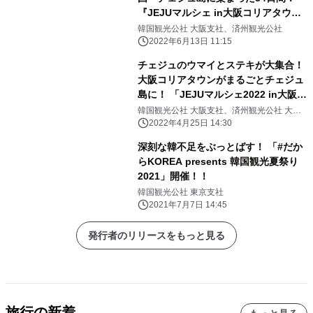
『JEJUマルシェ in大阪コリアタウン
2022』の スペシャル企画がYouTube
韓国観光公社 大阪支社、済州観光公社
で公開！
2022年6月13日 11:15
チェジュのウマイとステキが大集合！
大阪コリアタウンがまるごとチェジュ
島に！ 「JEJUマルシェ2022 in大阪コ
リアタウン」開催！！ 2022年5月3日
韓国観光公社 大阪支社、済州観光公社 大阪
広報事務所
(火)～6月5日(日) 大阪コリアタウン
2022年4月25日 14:30
深刻な韓不足をぶっとばす！ 「#だか
らKOREA presents 韓国観光夏祭り
2021」開催！！
韓国観光公社 東京支社
2021年7月7日 14:45
発行者のリリースをもっと見る
旅行の新着