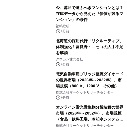
今、港区で選ぶべきマンションとは？
在庫データから見えた『価値が残るマ
ンション』の条件
福嶋総研
7分前
北海道の採用代行「リクルーティブ」
体制強化！富良野・ニセコの人手不足
を解消
クウカン株式会社
7分前
電気自動車用ブリッジ整流ダイオード
の世界市場（2026年～2032年）、市
場規模（800 V、1200 V、その他）・
分析レポートを発表
株式会社マーケットリサーチセンター
7分前
オンライン蛍光微生物分析装置の世界
市場（2026年～2032年）、市場規模
（食品・飲料工場、冷却水システム、
病院、飲料水安全警報システム）・分
株式会社マーケットリサーチセンター