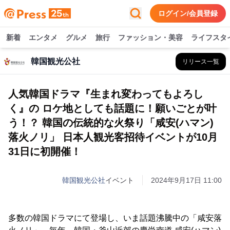
ログイン/会員登録
新着
エンタメ
グルメ
旅行
ファッション・美容
ライフスタ
韓国観光公社
リリース一覧
人気韓国ドラマ『生まれ変わってもよろし
く』の ロケ地としても話題に！願いごとが叶
う！？ 韓国の伝統的な火祭り「咸安(ハマン)
落火ノリ」 日本人観光客招待イベントが10月
31日に初開催！
韓国観光公社
イベント
2024年9月17日 11:00
多数の韓国ドラマにて登場し、いま話題沸騰中の「咸安落