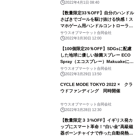
2022年4月1日 08:40
【数量限定33％OFF】自分のハンドル
さばきでゴールを駆け抜ける快感！ス
マホゲーム用ハンドルコントローラ
ー Makuakeにて3月30日販売開始
サウスオブマーケット合同会社
2022年3月30日 12:00
【100個限定20％OFF】SDGsに配慮
した地球に優しい除菌スプレー ECO
Spray（エコスプレー）Makuakeにて
3月29日販売開始
サウスオブマーケット合同会社
2022年3月29日 13:50
CYCLE MODE TOKYO 2022 × クラ
ウドファンディング 同時開催
サウスオブマーケット合同会社
2022年3月28日 12:30
【数量限定３３%OFF】イギリス発カ
ップにスマート革命！“白い金”高級磁
器ボーンチャイナで作った自動発熱マ