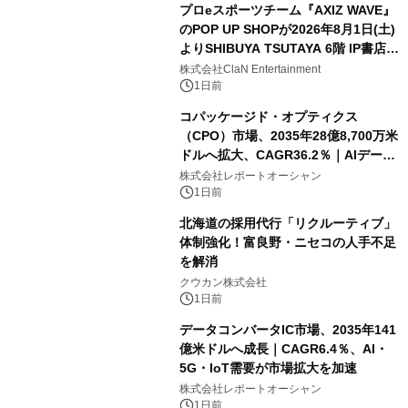
プロeスポーツチーム『AXIZ WAVE』
のPOP UP SHOPが2026年8月1日(土)
よりSHIBUYA TSUTAYA 6階 IP書店で
開催決定！！
株式会社ClaN Entertainment
1日前
コパッケージド・オプティクス
（CPO）市場、2035年28億8,700万米
ドルへ拡大、CAGR36.2％｜AIデータ
センター・高速光通信需要が成長を加
株式会社レポートオーシャン
速
1日前
北海道の採用代行「リクルーティブ」
体制強化！富良野・ニセコの人手不足
を解消
クウカン株式会社
1日前
データコンバータIC市場、2035年141
億米ドルへ成長｜CAGR6.4％、AI・
5G・IoT需要が市場拡大を加速
株式会社レポートオーシャン
1日前