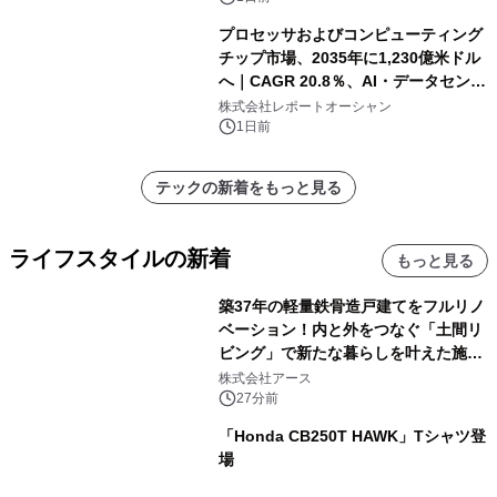
プロセッサおよびコンピューティング
チップ市場、2035年に1,230億米ドル
へ｜CAGR 20.8％、AI・データセンタ
ー需要が成長を牽引
株式会社レポートオーシャン
1日前
テックの新着をもっと見る
ライフスタイルの新着
もっと見る
築37年の軽量鉄骨造戸建てをフルリノ
ベーション！内と外をつなぐ「土間リ
ビング」で新たな暮らしを叶えた施工
事例を株式会社アースが公開
株式会社アース
27分前
「Honda CB250T HAWK」Tシャツ登
場