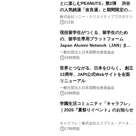
とに楽しむPEANUTS」第2弾 渋谷
の人気銭湯「改良湯」と期間限定のコ
3
ラボレーション サウナイキタイコラ
株式会社ソニー・クリエイティブプロダクツ
ボグッズも発売決定！
2日前
現役留学生がつくる、留学生のため
の、留学生専用プラットフォーム
Japan Alumni Network（JAN）β版
4
をリリース
一般社団法人日本国際化推進協会
16時間前
世界とつながる、日本をひらく。 創立
13周年、JAPI公式Webサイトを全面
リニューアル
5
一般社団法人日本国際化推進協会
16時間前
学園生活コミュニティ「キャラフレ」
｜2026『夏祭りイベント』のお知らせ
6
キャラフレ｜株式会社エイプリル・データ・
デザインズ
17時間前