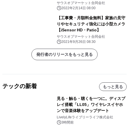
グ
サウスオブマーケット合同会社
2022年2月14日 08:00
【工事費・月額料金無料】家族の見守
りやセキュリティ強化には小型カメラ
【iSensor HD・Patio】
サウスオブマーケット合同会社
2021年9月26日 08:30
発行者のリリースをもっと見る
テックの新着
もっと見る
見る・触る・聴くを一つに。ディスプ
レイ搭載「LL05」ワイヤレスイヤホ
ンで音楽体験をアップデート
LivelyLifeライブリーライフ株式会社
3時間前