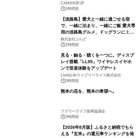
CAMSHOP.JP
1時間前
【淡路島】愛犬と一緒に過ごせる宿
で、一緒に泊まり、一緒にご飯 愛犬専
用の淡路島グルメ、ドッグランにミニ
プール グランピングとトレーラーハウ
株式会社ぷらど
スの2施設で
2時間前
見る・触る・聴くを一つに。ディスプ
レイ搭載「LL05」ワイヤレスイヤホ
ンで音楽体験をアップデート
LivelyLifeライブリーライフ株式会社
3時間前
熊本の花を、熊本の希望へ。
フラワーライフ振興協議会
3時間前
【2026年8月版】ふるさと納税でもら
える『玄米』の還元率ランキングを発