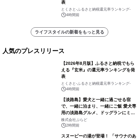
表
とくさと-ふるさと納税還元率ランキング-
4時間前
ライフスタイルの新着をもっと見る
人気のプレスリリース
【2026年8月版】ふるさと納税でもら
える『玄米』の還元率ランキングを発
表
1
とくさと-ふるさと納税還元率ランキング-
4時間前
【淡路島】愛犬と一緒に過ごせる宿
で、一緒に泊まり、一緒にご飯 愛犬専
用の淡路島グルメ、ドッグランにミニ
2
プール グランピングとトレーラーハウ
株式会社ぷらど
スの2施設で
2時間前
スヌーピーの湯が登場！ 「サウナのあ