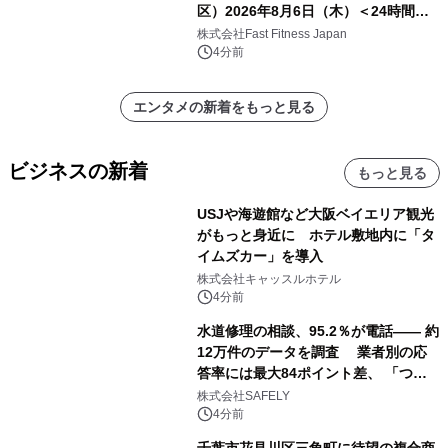
区）2026年8月6日（木）＜24時間年
中無休のフィットネスジム＞
株式会社Fast Fitness Japan
4分前
エンタメの新着をもっと見る
ビジネスの新着
もっと見る
USJや海遊館など大阪ベイエリア観光
がもっと身近に ホテル敷地内に「タ
イムズカー」を導入
株式会社キャッスルホテル
4分前
水道修理の相談、95.2％が電話―― 約
12万件のデータを調査 業者別の応
答率には最大84ポイント差、 「つな
がりやすさ」も選定基準に
株式会社SAFELY
4分前