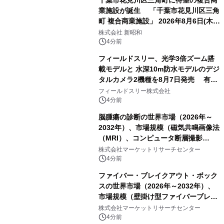
千葉市花見川区三角町に待望の複合商
業施設が誕生 「千葉市花見川区三角
町 複合商業施設」 2026年8月6日(木)
グランドオープン
株式会社 新昭和
4分前
フィールドスリー、光学3倍ズーム搭
載モデルと 水深10m防水モデルのデジ
タルカメラ2機種を8月7日発売 有効
約1300万画素、用途別に選べるコンデ
フィールドスリー株式会社
ジ新登場
4分前
脳腫瘍の診断の世界市場（2026年～
2032年）、市場規模（磁気共鳴画像法
（MRI）、コンピュータ断層撮影
（CT）スキャン、PETスキャン、その
株式会社マーケットリサーチセンター
他）・分析レポートを発表
4分前
ファイバー・ブレイクアウト・ボック
スの世界市場（2026年～2032年）、
市場規模（壁掛け型ファイバーブレー
クアウトボックス、ラックマウント型
株式会社マーケットリサーチセンター
ファイバーブレークアウトボックス、
4分前