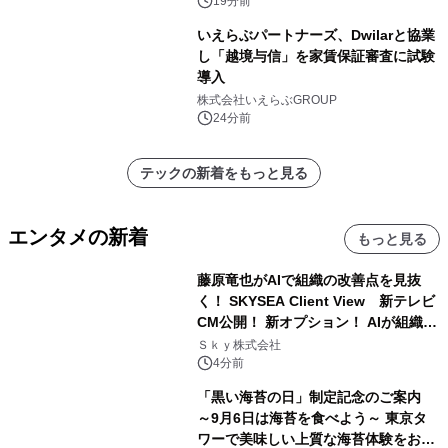
19分前
いえらぶパートナーズ、Dwilarと協業
し「越境与信」を家賃保証審査に試験
導入
株式会社いえらぶGROUP
24分前
テックの新着をもっと見る
エンタメの新着
もっと見る
藤原竜也がAIで組織の改善点を見抜
く！ SKYSEA Client View 新テレビ
CM公開！ 新オプション！ AIが組織の
業務実態を分析し労務改善を支援。 藤
Ｓｋｙ株式会社
原竜也メイキング動画公開 「もしAIが
4分前
自分を分析したら、すぐ休めと言われ
「黒い海苔の日」制定記念のご案内
る自信がある」「昨年の夏はカブトム
～9月6日は海苔を食べよう～ 東京タ
シを捕まえたり、虫と戦ったり…」
ワーで美味しい上質な海苔体験をお届