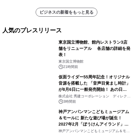
その他）・分析レポートを発表
ビジネスの新着をもっと見る
人気のプレスリリース
東京国立博物館、館内レストラン3店
舗をリニューアル 各店舗の詳細を発
表！
1
東京国立博物館
21時間前
仮面ライダー55周年記念！オリジナル
音源を搭載した 「音声目覚まし時計」
が8月6日に一般発売開始！ あの日の
2
大興奮が今甦る
株式会社 秀建コーポレーション ディレクト
アートギャラリー
3時間前
神戸アンパンマンこどもミュージアム
＆モールに 新たな遊び場が誕生！
2027年2月「ぼうけんアイランド」が
3
オープン
神戸アンパンマンこどもミュージアム＆モー