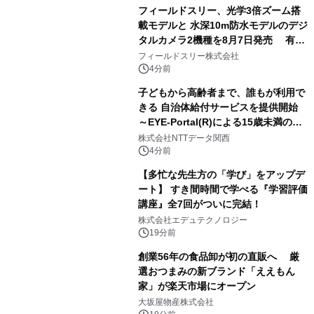
自分を分析したら、すぐ休めと言われ
フィールドスリー、光学3倍ズーム搭
る自信がある」「昨年の夏はカブトム
載モデルと 水深10m防水モデルのデジ
シを捕まえたり、虫と戦ったり…」
タルカメラ2機種を8月7日発売 有効
約1300万画素、用途別に選べるコンデ
フィールドスリー株式会社
ジ新登場
4分前
子どもから高齢者まで、誰もが利用で
きる 自治体給付サービスを提供開始
～EYE-Portal(R)による15歳未満の本
人認証と デジタルデバイド対策で実現
株式会社NTTデータ関西
～
4分前
【多忙な先生方の「学び」をアップデ
ート】 すき間時間で学べる『学習評価
講座』全7回がついに完結！
株式会社エデュテクノロジー
19分前
創業56年の食品卸が初の直販へ 厳
選おつまみの新ブランド「ええもん
家」が楽天市場にオープン
大坂屋物産株式会社