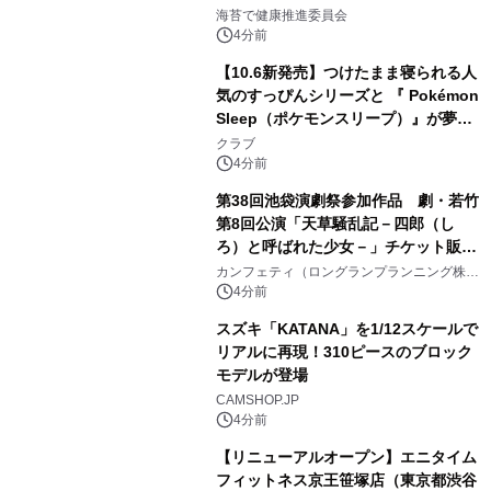
けします！
海苔で健康推進委員会
4分前
【10.6新発売】つけたまま寝られる人
気のすっぴんシリーズと 『 Pokémon
Sleep（ポケモンスリープ）』が夢の
コラボレーション！
クラブ
4分前
第38回池袋演劇祭参加作品 劇・若竹
第8回公演「天草騒乱記－四郎（し
ろ）と呼ばれた少女－」チケット販売
開始
カンフェティ（ロングランプランニング株式
会社）
4分前
スズキ「KATANA」を1/12スケールで
リアルに再現！310ピースのブロック
モデルが登場
CAMSHOP.JP
4分前
【リニューアルオープン】エニタイム
フィットネス京王笹塚店（東京都渋谷