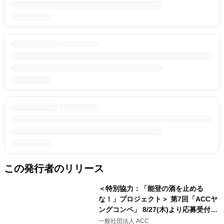
この発行者のリリース
＜特別協力：「能登の酒を止める
な！」プロジェクト＞ 第7回「ACCヤ
ングコンペ」 8/27(木)より応募受付開
始 U30の若い世代からアイデアを募
一般社団法人 ACC