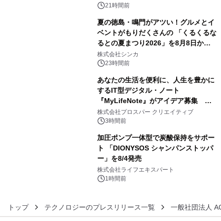
ル
21時間前
夏の徳島・鳴門がアツい！グルメとイ
ベントがもりだくさんの 「くるくるな
るとの夏まつり2026」を8月8日から9
4
日間開催 ～夏限定メニューや大抽選
株式会社シンカ
会、大学芋スティックの振る舞いも～
23時間前
あなたの生活を便利に、人生を豊かに
するIT型デジタル・ノート
『MyLifeNote』がアイデア募集 優
5
秀賞100名に1年間無償試用
株式会社プロスパー クリエイティブ
3時間前
加圧ポンプ一体型で炭酸保持をサポー
ト 「DIONYSOS シャンパンストッパ
ー」を8/4発売
6
株式会社ライフエキスパート
1時間前
トップ
テクノロジーのプレスリリース一覧
一般社団法人 A