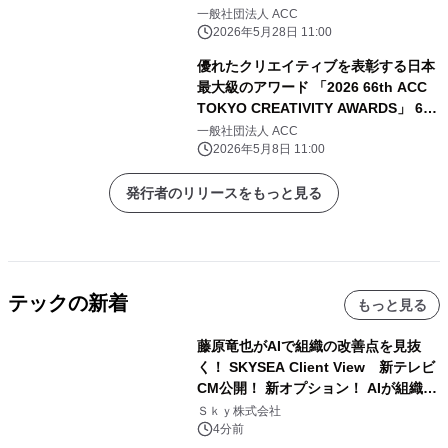
る審査委員の最新情報を発表！
一般社団法人 ACC
2026年5月28日 11:00
優れたクリエイティブを表彰する日本
最大級のアワード 「2026 66th ACC
TOKYO CREATIVITY AWARDS」 6月
1日のエントリー受付開始に向け、 審
一般社団法人 ACC
査委員および応募要項を発表
2026年5月8日 11:00
発行者のリリースをもっと見る
テックの新着
もっと見る
藤原竜也がAIで組織の改善点を見抜
く！ SKYSEA Client View 新テレビ
CM公開！ 新オプション！ AIが組織の
業務実態を分析し労務改善を支援。 藤
Ｓｋｙ株式会社
原竜也メイキング動画公開 「もしAIが
4分前