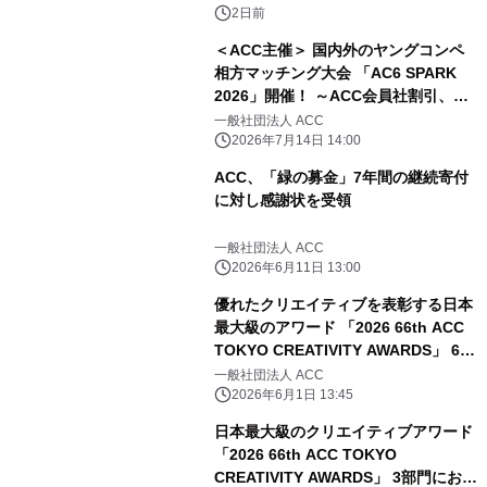
集！
2日前
＜ACC主催＞ 国内外のヤングコンペ
相方マッチング大会 「AC6 SPARK
2026」開催！ ～ACC会員社割引、先
着割引あり！8/4(火)、8/7(金)の2日間
一般社団法人 ACC
～
2026年7月14日 14:00
ACC、「緑の募金」7年間の継続寄付
に対し感謝状を受領
一般社団法人 ACC
2026年6月11日 13:00
優れたクリエイティブを表彰する日本
最大級のアワード 「2026 66th ACC
TOKYO CREATIVITY AWARDS」 6月
1日(月)よりエントリー受付開始！
一般社団法人 ACC
2026年6月1日 13:45
日本最大級のクリエイティブアワード
「2026 66th ACC TOKYO
CREATIVITY AWARDS」 3部門におけ