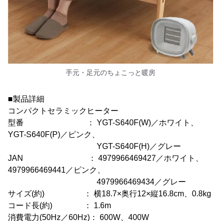
手元・足元のちょこっと暖房
■製品詳細
コンパクトセラミックヒーター
型番 ： YGT-S640F(W)／ホワイト、
YGT-S640F(P)／ピンク、
YGT-S640F(H)／グレー
JAN ： 4979966469427／ホワイト、
4979966469441／ピンク、
4979966469434／グレー
サイズ(約) ： 横18.7×奥行12×縦16.8cm、0.8kg
コード長(約) ： 1.6m
消費電力(50Hz／60Hz)： 600W、400W