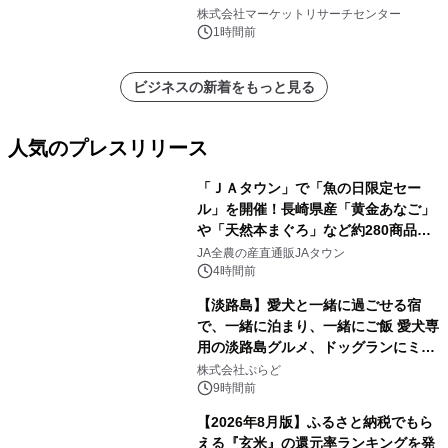
ン、3.5～5.0トン、その他）・分析レ
株式会社マーケットリサーチセンター
ポートを発表
1時間前
ビジネスの新着をもっと見る
人気のプレスリリース
「ＪＡタウン」で「魚の日限定セー
ル」を開催！長崎県産「黄金あなご」
や「天然本まぐろ」など約280商品を
1
販売！～毎月１０日の定例企画～
JA全農の産直通販JAタウン
4時間前
【淡路島】愛犬と一緒に過ごせる宿
で、一緒に泊まり、一緒にご飯 愛犬専
用の淡路島グルメ、ドッグランにミニ
2
プール グランピングとトレーラーハウ
株式会社ぷらど
スの2施設で
9時間前
【2026年8月版】ふるさと納税でもら
える『玄米』の還元率ランキングを発