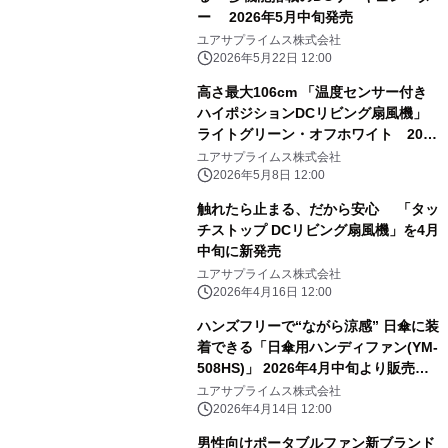
ー 2026年5月中旬発売
ユアサプライムス株式会社
2026年5月22日 12:00
高さ最大106cm 「温度センサー付き
ハイポジションDCリビング扇風機」
ライトグリーン・オフホワイト 2026
年5月上旬発売
ユアサプライムス株式会社
2026年5月8日 12:00
触れたら止まる、だから安心 「タッ
チストップ DCリビング扇風機」を4月
中旬に新発売
ユアサプライムス株式会社
2026年4月16日 12:00
ハンズフリーで“ながら涼感” 日傘に装
着できる「日傘用ハンディファン(YM-
508HS)」 2026年4月中旬より販売開
始
ユアサプライムス株式会社
2026年4月14日 12:00
男性向けポータブルファン新ブランド