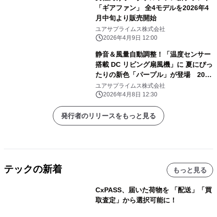
「ギアファン」 全4モデルを2026年4
月中旬より販売開始
ユアサプライムス株式会社
2026年4月9日 12:00
静音＆風量自動調整！「温度センサー
搭載 DC リビング扇風機」に 夏にぴっ
たりの新色「パープル」が登場 2026
年4月発売
ユアサプライムス株式会社
2026年4月8日 12:30
発行者のリリースをもっと見る
テックの新着
もっと見る
CxPASS、届いた荷物を 「配送」「買
取査定」から選択可能に！