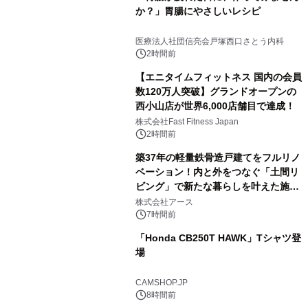
か？」胃腸にやさしいレシピ
医療法人社団信亮会戸塚西口さとう内科
2時間前
【エニタイムフィットネス 国内の会員
数120万人突破】グランドオープンの
西小山店が世界6,000店舗目で達成！
株式会社Fast Fitness Japan
2時間前
築37年の軽量鉄骨造戸建てをフルリノ
ベーション！内と外をつなぐ「土間リ
ビング」で新たな暮らしを叶えた施工
事例を株式会社アースが公開
株式会社アース
7時間前
「Honda CB250T HAWK」Tシャツ登
場
CAMSHOP.JP
8時間前