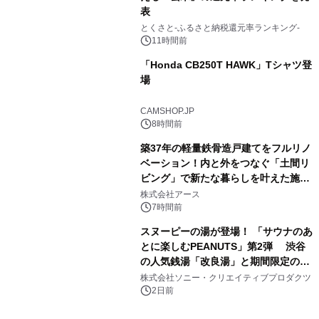
表
3
とくさと-ふるさと納税還元率ランキング-
11時間前
「Honda CB250T HAWK」Tシャツ登
場
4
CAMSHOP.JP
8時間前
築37年の軽量鉄骨造戸建てをフルリノ
ベーション！内と外をつなぐ「土間リ
ビング」で新たな暮らしを叶えた施工
5
事例を株式会社アースが公開
株式会社アース
7時間前
スヌーピーの湯が登場！ 「サウナのあ
とに楽しむPEANUTS」第2弾 渋谷
の人気銭湯「改良湯」と期間限定のコ
6
ラボレーション サウナイキタイコラ
株式会社ソニー・クリエイティブプロダクツ
ボグッズも発売決定！
2日前