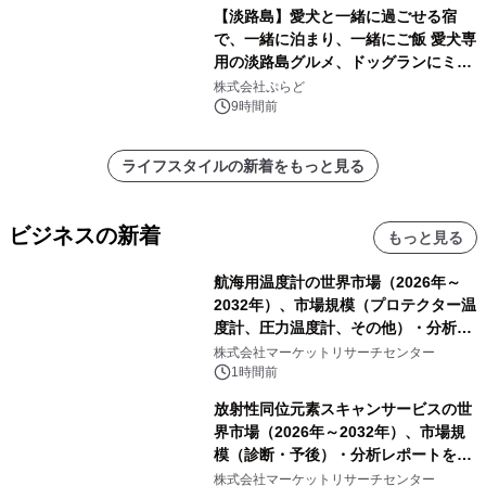
【淡路島】愛犬と一緒に過ごせる宿
で、一緒に泊まり、一緒にご飯 愛犬専
用の淡路島グルメ、ドッグランにミニ
プール グランピングとトレーラーハウ
株式会社ぷらど
スの2施設で
9時間前
ライフスタイルの新着をもっと見る
ビジネスの新着
もっと見る
航海用温度計の世界市場（2026年～
2032年）、市場規模（プロテクター温
度計、圧力温度計、その他）・分析レ
ポートを発表
株式会社マーケットリサーチセンター
1時間前
放射性同位元素スキャンサービスの世
界市場（2026年～2032年）、市場規
模（診断・予後）・分析レポートを発
表
株式会社マーケットリサーチセンター