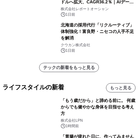
ドルへ拡大、CAGR36.2％｜AIデータ
センター・高速光通信需要が成長を加
株式会社レポートオーシャン
速
1日前
北海道の採用代行「リクルーティブ」
体制強化！富良野・ニセコの人手不足
を解消
クウカン株式会社
1日前
テックの新着をもっと見る
ライフスタイルの新着
もっと見る
「もう歳だから」と諦める前に。 何歳
からでも健やかな身体を目指せる考え
方
株式会社LPN
1時間前
「胃腸が疲れた日に、作ってみません