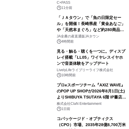
C×PASS
11分前
「ＪＡタウン」で「魚の日限定セー
ル」を開催！長崎県産「黄金あなご」
や「天然本まぐろ」など約280商品を
販売！～毎月１０日の定例企画～
JA全農の産直通販JAタウン
4時間前
見る・触る・聴くを一つに。ディスプ
レイ搭載「LL05」ワイヤレスイヤホ
ンで音楽体験をアップデート
LivelyLifeライブリーライフ株式会社
10時間前
プロeスポーツチーム『AXIZ WAVE』
のPOP UP SHOPが2026年8月1日(土)
よりSHIBUYA TSUTAYA 6階 IP書店で
開催決定！！
株式会社ClaN Entertainment
1日前
コパッケージド・オプティクス
（CPO）市場、2035年28億8,700万米