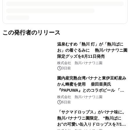
この発行者のリリース
温泉むすめ「熱川 灯」が「熱川ばに
お」の着ぐるみに 熱川バナナワニ園
限定グッズを8月11日発売
株式会社 熱川バナナワニ園
3日前
園内産完熟台湾バナナと東伊豆町産み
かん蜂蜜を使用 柴田亜美氏
『PAPUWA』とのコラボビール 「ん
ばなな！Honey Golden Ale」を8月2
株式会社 熱川バナナワニ園
日より数量限定発売
6日前
「サクマドロップス」がバナナ味に。
熱川バナナワニ園限定、 “熱川ばに
お”の可愛い缶入りドロップスを7/19