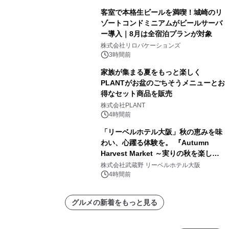
客室で本格生ビールを満喫！城崎のリ
ゾートコンドミニアムがビールサーバ
ー導入｜8月は全宿泊プランが対象
株式会社リロバケーションズ
3時間前
家族が集まる夏をもっと楽しく
PLANTがお盆のごちそうメニューとお
得なセット商品を販売
株式会社PLANT
4時間前
「リーベルホテル大阪」秋の恵みを味
わい、心躍る体験を。 『Autumn
Harvest Market ～実りの秋を楽しむ
ディナー&スイーツビュッフェ～』を9
株式会社武蔵野 リーベルホテル大阪
月18日より開催！
4時間前
グルメの新着をもっと見る