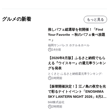
グルメの新着
もっと見る
推しパフェ総選挙を初開催！「Find
Your Favorite ～秋のパフェ食べ放題
～」
福岡サンパレス ホテル＆ホール
14分前
【2026年8月版】ふるさと納税でもら
える『ウイスキー』の還元率ランキン
グを発表
とくさと-ふるさと納税還元率ランキング-
1時間前
【振替開催決定！】江ノ島の夜空を光
で彩るナイトイベント「ENOSHIMA
SKY LANTERN NIGHT 2026」8月22
日(土)振替開催＆受付スタート！
biid株式会社
2時間前