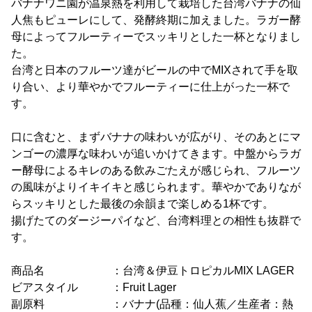
バナナワニ園が温泉熱を利用して栽培した台湾バナナの仙
人焦もピューレにして、発酵終期に加えました。ラガー酵
母によってフルーティーでスッキリとした一杯となりまし
た。
台湾と日本のフルーツ達がビールの中でMIXされて手を取
り合い、より華やかでフルーティーに仕上がった一杯で
す。
口に含むと、まずバナナの味わいが広がり、そのあとにマ
ンゴーの濃厚な味わいが追いかけてきます。中盤からラガ
ー酵母によるキレのある飲みごたえが感じられ、フルーツ
の風味がよりイキイキと感じられます。華やかでありなが
らスッキリとした最後の余韻まで楽しめる1杯です。
揚げたてのダージーパイなど、台湾料理との相性も抜群で
す。
商品名 ：台湾＆伊豆トロピカルMIX LAGER
ビアスタイル ：Fruit Lager
副原料 ：バナナ(品種：仙人蕉／生産者：熱