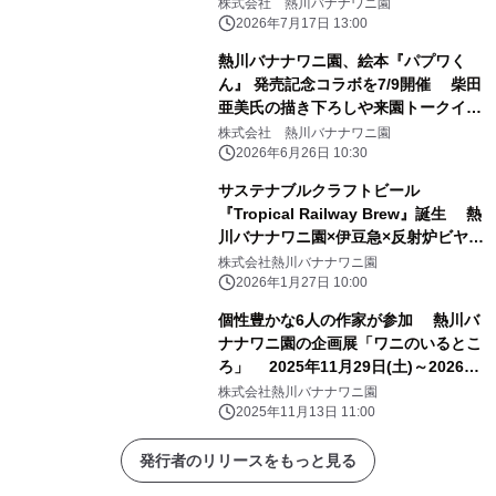
新発売！
株式会社 熱川バナナワニ園
2026年7月17日 13:00
熱川バナナワニ園、絵本『パプワく
ん』 発売記念コラボを7/9開催 柴田
亜美氏の描き下ろしや来園トークイベ
ントも
株式会社 熱川バナナワニ園
2026年6月26日 10:30
サステナブルクラフトビール
『Tropical Railway Brew』誕生 熱
川バナナワニ園×伊豆急×反射炉ビヤ
共同開発
株式会社熱川バナナワニ園
2026年1月27日 10:00
個性豊かな6人の作家が参加 熱川バ
ナナワニ園の企画展「ワニのいるとこ
ろ」 2025年11月29日(土)～2026年
3月8日(日)開催
株式会社熱川バナナワニ園
2025年11月13日 11:00
発行者のリリースをもっと見る