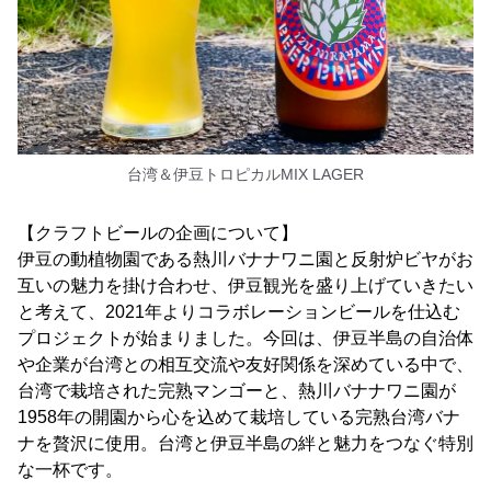
台湾＆伊豆トロピカルMIX LAGER
【クラフトビールの企画について】
伊豆の動植物園である熱川バナナワニ園と反射炉ビヤがお
互いの魅力を掛け合わせ、伊豆観光を盛り上げていきたい
と考えて、2021年よりコラボレーションビールを仕込む
プロジェクトが始まりました。今回は、伊豆半島の自治体
や企業が台湾との相互交流や友好関係を深めている中で、
台湾で栽培された完熟マンゴーと、熱川バナナワニ園が
1958年の開園から心を込めて栽培している完熟台湾バナ
ナを贅沢に使用。台湾と伊豆半島の絆と魅力をつなぐ特別
な一杯です。