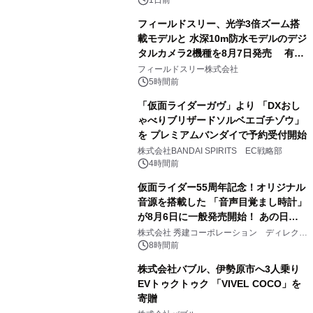
フィールドスリー、光学3倍ズーム搭
載モデルと 水深10m防水モデルのデジ
タルカメラ2機種を8月7日発売 有効
2
約1300万画素、用途別に選べるコンデ
フィールドスリー株式会社
ジ新登場
5時間前
「仮面ライダーガヴ」より 「DXおし
ゃべりブリザードソルベエゴチゾウ」
を プレミアムバンダイで予約受付開始
3
株式会社BANDAI SPIRITS EC戦略部
4時間前
仮面ライダー55周年記念！オリジナル
音源を搭載した 「音声目覚まし時計」
が8月6日に一般発売開始！ あの日の
4
大興奮が今甦る
株式会社 秀建コーポレーション ディレクト
アートギャラリー
8時間前
株式会社バブル、伊勢原市へ3人乗り
EVトゥクトゥク 「VIVEL COCO」を
寄贈
5