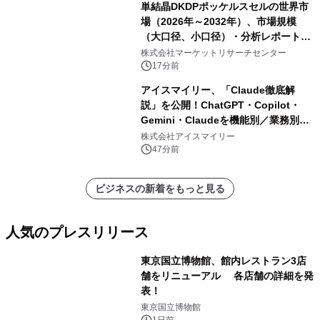
単結晶DKDPポッケルスセルの世界市
場（2026年～2032年）、市場規模
（大口径、小口径）・分析レポートを
発表
株式会社マーケットリサーチセンター
17分前
アイスマイリー、「Claude徹底解
説」を公開！ChatGPT・Copilot・
Gemini・Claudeを機能別／業務別に
比較―自社に合う生成AIの選び方がわ
株式会社アイスマイリー
かる実践ガイド
47分前
ビジネスの新着をもっと見る
人気のプレスリリース
東京国立博物館、館内レストラン3店
舗をリニューアル 各店舗の詳細を発
表！
1
東京国立博物館
1日前