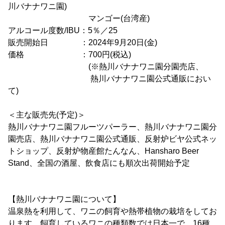
川バナナワニ園)
マンゴー(台湾産)
アルコール度数/IBU：5％／25
販売開始日 ：2024年9月20日(金)
価格 ：700円(税込)
(※熱川バナナワニ園分園売店、
熱川バナナワニ園公式通販におい
て)
＜主な販売先(予定)＞
熱川バナナワニ園フルーツパーラー、熱川バナナワニ園分
園売店、熱川バナナワニ園公式通販、反射炉ビヤ公式ネッ
トショップ、反射炉物産館たんなん、Hansharo Beer
Stand、全国の酒屋、飲食店にも順次出荷開始予定
【熱川バナナワニ園について】
温泉熱を利用して、ワニの飼育や熱帯植物の栽培をしてお
ります。飼育しているワニの種類数では日本一で、16種