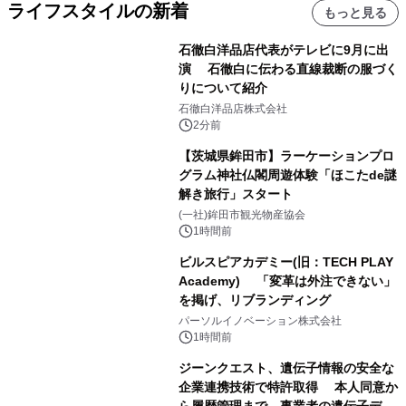
ライフスタイルの新着
もっと見る
石徹白洋品店代表がテレビに9月に出
演 石徹白に伝わる直線裁断の服づく
りについて紹介
石徹白洋品店株式会社
2分前
【茨城県鉾田市】ラーケーションプロ
グラム神社仏閣周遊体験「ほこたde謎
解き旅行」スタート
(一社)鉾田市観光物産協会
1時間前
ビルスピアカデミー(旧：TECH PLAY
Academy) 「変革は外注できない」
を掲げ、リブランディング
パーソルイノベーション株式会社
1時間前
ジーンクエスト、遺伝子情報の安全な
企業連携技術で特許取得 本人同意か
ら履歴管理まで、事業者の遺伝子デー