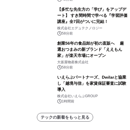
【多忙な先生方の「学び」をアップデ
ート】 すき間時間で学べる『学習評価
講座』全7回がついに完結！
株式会社エデュテクノロジー
58分前
創業56年の食品卸が初の直販へ 厳
選おつまみの新ブランド「ええもん
家」が楽天市場にオープン
大坂屋物産株式会社
58分前
いえらぶパートナーズ、Dwilarと協業
し「越境与信」を家賃保証審査に試験
導入
株式会社いえらぶGROUP
1時間前
テックの新着をもっと見る