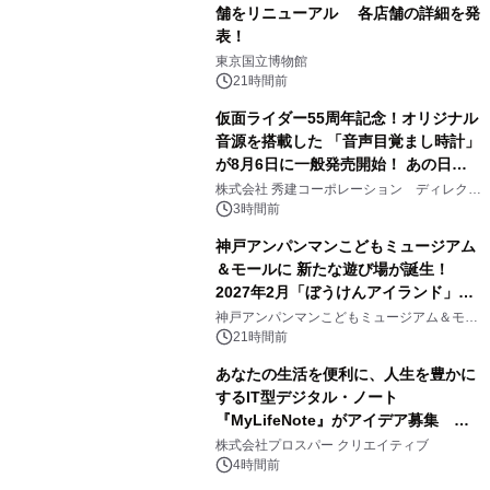
舗をリニューアル 各店舗の詳細を発
表！
1
東京国立博物館
21時間前
仮面ライダー55周年記念！オリジナル
音源を搭載した 「音声目覚まし時計」
が8月6日に一般発売開始！ あの日の
2
大興奮が今甦る
株式会社 秀建コーポレーション ディレクト
アートギャラリー
3時間前
神戸アンパンマンこどもミュージアム
＆モールに 新たな遊び場が誕生！
2027年2月「ぼうけんアイランド」が
3
オープン
神戸アンパンマンこどもミュージアム＆モー
ル
21時間前
あなたの生活を便利に、人生を豊かに
するIT型デジタル・ノート
『MyLifeNote』がアイデア募集 優
4
秀賞100名に1年間無償試用
株式会社プロスパー クリエイティブ
4時間前