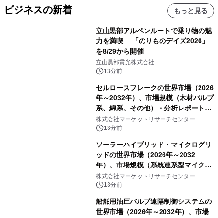
ビジネスの新着
もっと見る
立山黒部アルペンルートで乗り物の魅
力を満喫 「のりものデイズ2026」
を8/29から開催
立山黒部貫光株式会社
13分前
セルロースフレークの世界市場（2026
年～2032年）、市場規模（木材パルプ
系、綿系、その他）・分析レポートを
発表
株式会社マーケットリサーチセンター
13分前
ソーラーハイブリッド・マイクログリ
ッドの世界市場（2026年～2032
年）、市場規模（系統連系型マイクロ
グリッド、独立型マイクログリッ
株式会社マーケットリサーチセンター
ド）・分析レポートを発表
13分前
船舶用油圧バルブ遠隔制御システムの
世界市場（2026年～2032年）、市場