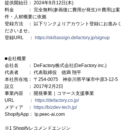
提供開始日： 2024年9月12日(木)
料金 ： 完全無料(参画後に費用が発生)※費用は案
件・人材概要に依拠
登録方法 ： 以下リンクよりアカウント登録にお進みく
ださいませ。
登録URL ：
https://skillassign.defactory.jp/signup
■会社概要
会社名 ： DeFactory株式会社(DeFactory inc.)
代表者 ： 代表取締役 徳満 翔平
本社所在地： 〒254-0075 神奈川県平塚市中原3-12-5
設立 ： 2017年2月2日
事業内容 ： 開発事業｜コマース支援事業
URL ：
https://defactory.co.jp/
メディア ：
https://bizdev-tech.jp/
ShopifyApp： lp.peec-ai.com
※1 Shopifyレコメンドエンジン