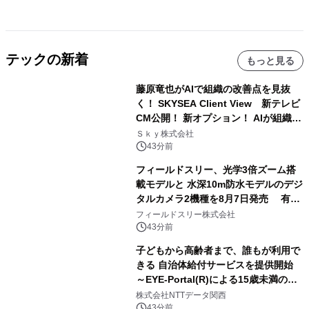
テックの新着
もっと見る
藤原竜也がAIで組織の改善点を見抜
く！ SKYSEA Client View 新テレビ
CM公開！ 新オプション！ AIが組織の
業務実態を分析し労務改善を支援。 藤
Ｓｋｙ株式会社
原竜也メイキング動画公開 「もしAIが
43分前
自分を分析したら、すぐ休めと言われ
フィールドスリー、光学3倍ズーム搭
る自信がある」「昨年の夏はカブトム
載モデルと 水深10m防水モデルのデジ
シを捕まえたり、虫と戦ったり…」
タルカメラ2機種を8月7日発売 有効
約1300万画素、用途別に選べるコンデ
フィールドスリー株式会社
ジ新登場
43分前
子どもから高齢者まで、誰もが利用で
きる 自治体給付サービスを提供開始
～EYE-Portal(R)による15歳未満の本
人認証と デジタルデバイド対策で実現
株式会社NTTデータ関西
～
43分前