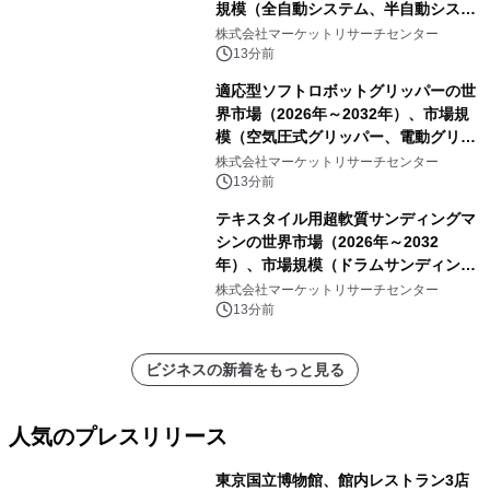
規模（全自動システム、半自動システ
ム）・分析レポートを発表
株式会社マーケットリサーチセンター
13分前
適応型ソフトロボットグリッパーの世
界市場（2026年～2032年）、市場規
模（空気圧式グリッパー、電動グリッ
パー）・分析レポートを発表
株式会社マーケットリサーチセンター
13分前
テキスタイル用超軟質サンディングマ
シンの世界市場（2026年～2032
年）、市場規模（ドラムサンディング
マシン、ジェットサンディングマシ
株式会社マーケットリサーチセンター
ン、ローラーサンディングマシン、そ
13分前
の他）・分析レポートを発表
ビジネスの新着をもっと見る
人気のプレスリリース
東京国立博物館、館内レストラン3店