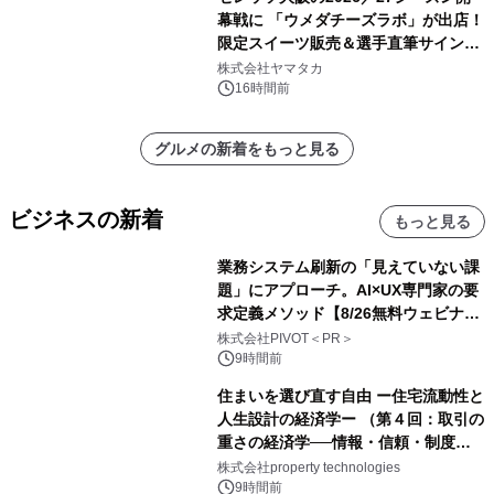
幕戦に 「ウメダチーズラボ」が出店！
限定スイーツ販売＆選手直筆サイング
ッズが当たる抽選会を 8月8日に開催
株式会社ヤマタカ
16時間前
グルメの新着をもっと見る
ビジネスの新着
もっと見る
業務システム刷新の「見えていない課
題」にアプローチ。AI×UX専門家の要
求定義メソッド【8/26無料ウェビナ
ー】株式会社PIVOT
株式会社PIVOT＜PR＞
9時間前
住まいを選び直す自由 ー住宅流動性と
人生設計の経済学ー （第４回：取引の
重さの経済学──情報・信頼・制度を
PropTechはどう組み替えるか）｜
株式会社property technologies
PropTech-Lab
9時間前