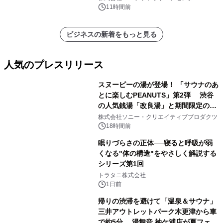
他）・分析レポートを発表
11時間前
ビジネスの新着をもっと見る
人気のプレスリリース
スヌーピーの湯が登場！ 「サウナのあ
とに楽しむPEANUTS」第2弾 渋谷
の人気銭湯「改良湯」と期間限定のコ
1
ラボレーション サウナイキタイコラ
株式会社ソニー・クリエイティブプロダクツ
ボグッズも発売決定！
18時間前
眠りづらさの正体──寝ると呼吸が弱
くなる"体の構造"をやさしく解説する
シリーズ第1回
2
トラタニ株式会社
1日前
帰りの渋滞を避けて「温泉＆サウナ」
三井アウトレットパーク木更津から車
で約5分 湯舞音 袖ケ浦店が夏フェア