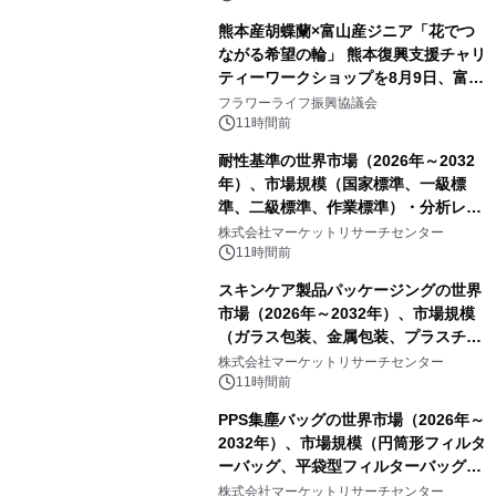
熊本産胡蝶蘭×富山産ジニア「花でつ
ながる希望の輪」 熊本復興支援チャリ
ティーワークショップを8月9日、富
山・射水で開催
フラワーライフ振興協議会
11時間前
耐性基準の世界市場（2026年～2032
年）、市場規模（国家標準、一級標
準、二級標準、作業標準）・分析レポ
ートを発表
株式会社マーケットリサーチセンター
11時間前
スキンケア製品パッケージングの世界
市場（2026年～2032年）、市場規模
（ガラス包装、金属包装、プラスチッ
ク包装、その他）・分析レポートを発
株式会社マーケットリサーチセンター
表
11時間前
PPS集塵バッグの世界市場（2026年～
2032年）、市場規模（円筒形フィルタ
ーバッグ、平袋型フィルターバッグ、
プリーツフィルターバッグ、その
株式会社マーケットリサーチセンター