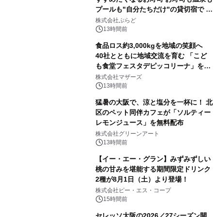
プールも"自分たちだけ"の貸切宿で 1
日1組限定「岩屋温泉 絵島別庭 海と
株式会社ぷらど
森」の握り寿司プラン
13時間前
食品ロス約3,000kgを地域の笑顔へ
40社とともに地域交流を育む 「こど
も食堂フェスタデピッコリーナ」を9
月5日(土)開催
株式会社マザーズ
13時間前
猛暑の大阪で、涼と塩分を一杯に！ 北
区のペット同伴カフェが「ソルティー
レモンジュース」を無料配布
株式会社グリーンアート
13時間前
【イー・エー・グラン】みずみずしい
桃の甘みを堪能する期間限定ドリンク
2種が8月1日（土）より登場！
株式会社ピー・エス・コープ
15時間前
セレッソ大阪の2026／27シーズン開