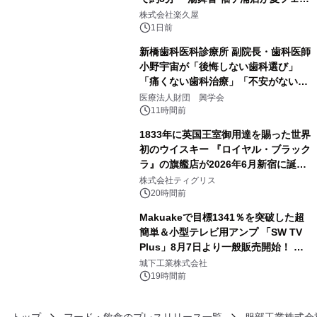
3
メニューを提供
株式会社楽久屋
1日前
新橋歯科医科診療所 副院長・歯科医師
小野宇宙が「後悔しない歯科選び」
「痛くない歯科治療」「不安がない治
4
療計画」をテーマに専門監修
医療法人財団 興学会
11時間前
1833年に英国王室御用達を賜った世界
初のウイスキー 『ロイヤル・ブラック
ラ』の旗艦店が2026年6月新宿に誕
5
生 バカルディ ジャパンと連携した
株式会社ティグリス
没入型バー「BAR Arca」
20時間前
Makuakeで目標1341％を突破した超
簡単＆小型テレビ用アンプ 「SW TV
Plus」8月7日より一般販売開始！ ケ
6
ーブル1本つなぐだけ、テレビの音が
城下工業株式会社
ぐっと豊かに
19時間前
トップ
フード・飲食のプレスリリース一覧
服部工業株式会