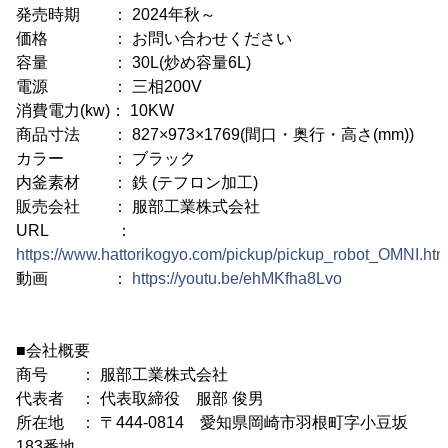
発売時期 ： 2024年秋～
価格 ： お問い合わせください
容量 ： 30L(炒め容量6L)
電源 ： 三相200V
消費電力(kw)： 10KW
商品寸法 ： 827×973×1769(間口・奥行・高さ(mm))
カラー ： ブラック
内釜素材 ： 鉄 (テフロン加工)
販売会社 ： 服部工業株式会社
URL ：
https://www.hattorikogyo.com/pickup/pickup_robot_OMNI.htm
動画 ：
https://youtu.be/ehMKfha8Lvo
■会社概要
商号 ： 服部工業株式会社
代表者 ： 代表取締役 服部 俊男
所在地 ： 〒444-0814 愛知県岡崎市羽根町字小豆坂
183番地