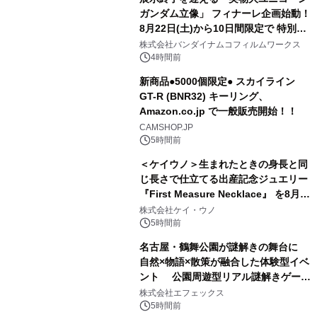
ガンダム立像」 フィナーレ企画始動！
8月22日(土)から10日間限定で 特別映
3
像『UNICORN GUNDAM Statue ―
株式会社バンダイナムコフィルムワークス
BEYOND POSSIBILITY ―』を上映！
4時間前
新商品●5000個限定● スカイライン
GT-R (BNR32) キーリング、
Amazon.co.jp で一般販売開始！！
4
CAMSHOP.JP
5時間前
＜ケイウノ＞生まれたときの身長と同
じ長さで仕立てる出産記念ジュエリー
『First Measure Necklace』 を8月14
5
日(金)に発売
株式会社ケイ・ウノ
5時間前
名古屋・鶴舞公園が謎解きの舞台に
自然×物語×散策が融合した体験型イベ
ント 公園周遊型リアル謎解きゲーム
6
「クローバーの国とトランプの魔法」
株式会社エフェックス
開催決定
5時間前