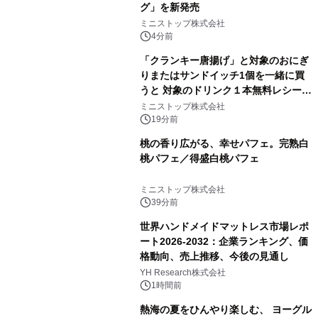
グ」を新発売
ミニストップ株式会社
4分前
「クランキー唐揚げ」と対象のおにぎ
りまたはサンドイッチ1個を一緒に買
うと 対象のドリンク１本無料レシート
クーポンもらえる！※1
ミニストップ株式会社
19分前
桃の香り広がる、幸せパフェ。完熟白
桃パフェ／得盛白桃パフェ
ミニストップ株式会社
39分前
世界ハンドメイドマットレス市場レポ
ート2026-2032：企業ランキング、価
格動向、売上推移、今後の見通し
YH Research株式会社
1時間前
熱海の夏をひんやり楽しむ、 ヨーグル