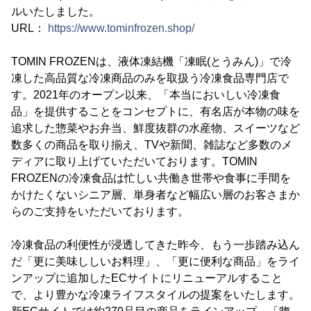
ルいたしました。
URL：
https://www.tominfrozen.shop/
TOMIN FROZENは、液体凍結機「凍眠(とうみん)」で冷
凍した高品質な冷凍商品のみを取扱う冷凍食品専門店で
す。2021年のオープン以来、「本当においしい冷凍食
品」を提供することをコンセプトに、有名店が本物の味を
追求した惣菜やお弁当、鮮度抜群の水産物、スイーツなど
数多くの商品を取り揃え、TVや新聞、雑誌など多数のメ
ディアに取り上げていただいております。TOMIN
FROZENの冷凍食品は忙しい共働き世帯や食事に手間を
かけたくないシニア層、単身者など幅広い層のお客さまか
らのご支持をいただいております。
冷凍食品の利便性が浸透してきた昨今、もう一歩踏み込ん
だ「更に美味ししいお料理」、「更に便利な商品」をライ
ンアップに追加したECサイトにリニューアルすること
で、より豊かな冷凍ライフスタイルの提案をいたします。