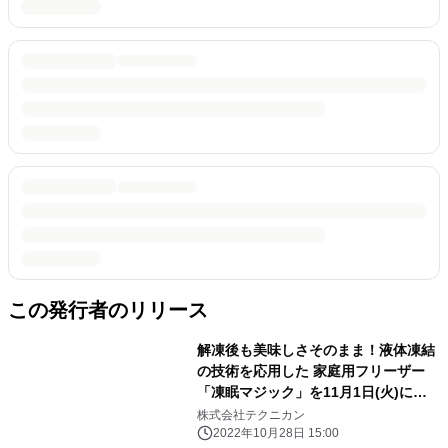
この発行者のリリース
解凍後も美味しさそのまま！液体凍結
の技術を応用した 家庭用フリーザー
「凍眠マジック」を11月1日(火)に販
売開始！
株式会社テクニカン
2022年10月28日 15:00