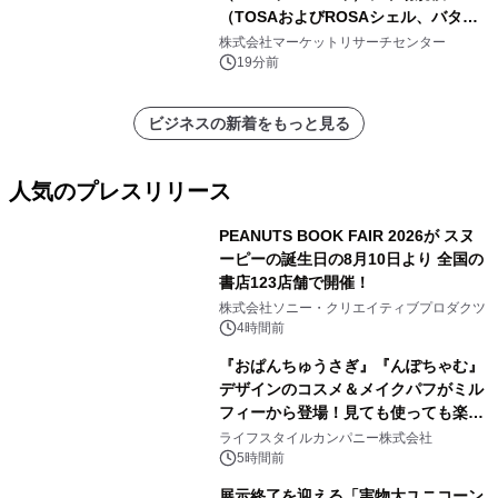
（TOSAおよびROSAシェル、バタフ
ライパッケージ、その他）・分析レポ
株式会社マーケットリサーチセンター
ートを発表
19分前
ビジネスの新着をもっと見る
人気のプレスリリース
PEANUTS BOOK FAIR 2026が スヌ
ーピーの誕生日の8月10日より 全国の
書店123店舗で開催！
1
株式会社ソニー・クリエイティブプロダクツ
4時間前
『おぱんちゅうさぎ』『んぽちゃむ』
デザインのコスメ＆メイクパフがミル
フィーから登場！見ても使っても楽し
2
い、ポップでキュートなコレクショ
ライフスタイルカンパニー株式会社
ン。
5時間前
展示終了を迎える「実物大ユニコーン