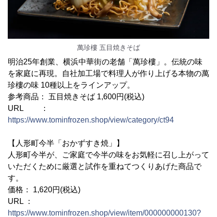
萬珍樓 五目焼きそば
明治25年創業、横浜中華街の老舗「萬珍樓」。伝統の味
を家庭に再現。自社加工場で料理人が作り上げる本物の萬
珍樓の味 10種以上をラインアップ。
参考商品： 五目焼きそば 1,600円(税込)
URL ：
https://www.tominfrozen.shop/view/category/ct94
【人形町今半「おかずすき焼」】
人形町今半が、ご家庭で今半の味をお気軽に召し上がって
いただくために厳選と試作を重ねてつくりあげた商品で
す。
価格： 1,620円(税込)
URL ：
https://www.tominfrozen.shop/view/item/000000000130?