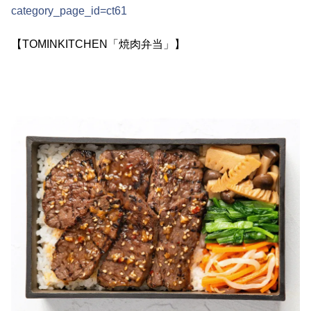
category_page_id=ct61
【TOMINKITCHEN「焼肉弁当」】