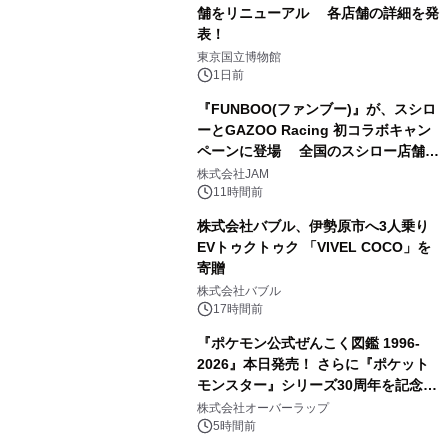
舗をリニューアル 各店舗の詳細を発
表！
2
東京国立博物館
1日前
『FUNBOO(ファンブー)』が、スシロ
ーとGAZOO Racing 初コラボキャン
ペーンに登場 全国のスシロー店舗で
3
GR 4車種の FUNBOO(ミニカー)付き
株式会社JAM
メニューが展開されます
11時間前
株式会社バブル、伊勢原市へ3人乗り
EVトゥクトゥク 「VIVEL COCO」を
寄贈
4
株式会社バブル
17時間前
『ポケモン公式ぜんこく図鑑 1996-
2026』本日発売！ さらに『ポケット
モンスター』シリーズ30周年を記念し
5
た画集『ポケットモンスター ビジュア
株式会社オーバーラップ
ルアートブック』の発売決定！ 2026
5時間前
年12月18日（金）、3冊同時発売！