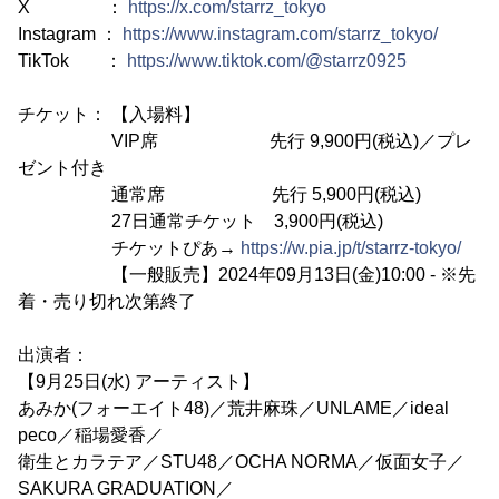
X ：
https://x.com/starrz_tokyo
Instagram ：
https://www.instagram.com/starrz_tokyo/
TikTok ：
https://www.tiktok.com/@starrz0925
チケット： 【入場料】
VIP席 先行 9,900円(税込)／プレ
ゼント付き
通常席 先行 5,900円(税込)
27日通常チケット 3,900円(税込)
チケットぴあ→
https://w.pia.jp/t/starrz-tokyo/
【一般販売】2024年09月13日(金)10:00 - ※先
着・売り切れ次第終了
出演者：
【9月25日(水) アーティスト】
あみか(フォーエイト48)／荒井麻珠／UNLAME／ideal
peco／稲場愛香／
衛生とカラテア／STU48／OCHA NORMA／仮面女子／
SAKURA GRADUATION／