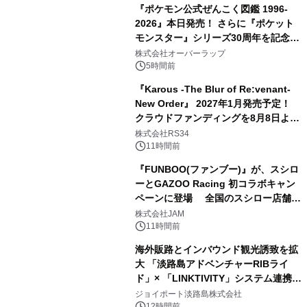
『ポケモン公式ぜんこく図鑑 1996-
2026』本日発売！ さらに『ポケット
モンスター』シリーズ30周年を記念し
た画集『ポケットモンスター ビジュア
株式会社オーバーラップ
ルアートブック』の発売決定！ 2026
5時間前
年12月18日（金）、3冊同時発売！
『Karous -The Blur of Re:venant-
New Order』 2027年1月発売予定！
クラウドファンディングを8月8日より
開始
株式会社RS34
11時間前
『FUNBOO(ファンブー)』が、スシロ
ーとGAZOO Racing 初コラボキャン
ペーンに登場 全国のスシロー店舗で
GR 4車種の FUNBOO(ミニカー)付き
株式会社JAM
メニューが展開されます
11時間前
海外販路とインバウンド観光誘致を拡
大 「淡路島アドベンチャーRIBライ
ド」× 「LINKTIVITY」システム連携を
開始！
ジョイポート淡路島株式会社
12時間前