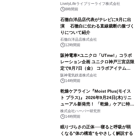
LivelyLifeライブリーライフ株式会社
8時間前
石徹白洋品店代表がテレビに9月に出
演 石徹白に伝わる直線裁断の服づく
りについて紹介
石徹白洋品店株式会社
12時間前
阪神電車×ユニクロ「UTme!」コラボ
レーション企画 ユニクロ神戸三宮店限
定で8月7日（金） コラボアイテムが
発売決定！
阪神電気鉄道株式会社
14時間前
乾燥ケアライン『Moist Plus(モイス
ト プラス)』 2026年9月24日(木)リニ
ューアル新発売！ 「乾燥」ケアに特化
し、ライン使いで潤いに満ちた肌へ
株式会社ハーバー研究所
14時間前
眠りづらさの正体──寝ると呼吸が弱
くなる"体の構造"をやさしく解説する