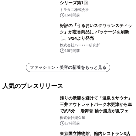
シリーズ第1回
トラタニ株式会社
16時間前
好評の『うるおいスクワランスティッ
ク』が定番商品に パッケージを刷新
し、9/24より発売
株式会社ハーバー研究所
16時間前
ファッション・美容の新着をもっと見る
人気のプレスリリース
帰りの渋滞を避けて「温泉＆サウナ」
三井アウトレットパーク木更津から車
で約5分 湯舞音 袖ケ浦店が夏フェア
1
メニューを提供
株式会社楽久屋
17時間前
東京国立博物館、館内レストラン3店