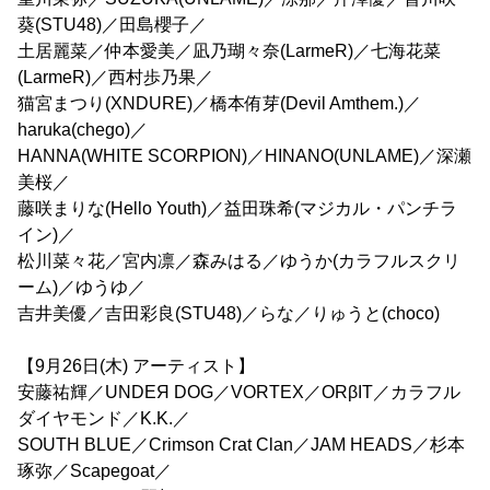
葵(STU48)／田島櫻子／
土居麗菜／仲本愛美／凪乃瑚々奈(LarmeR)／七海花菜
(LarmeR)／西村歩乃果／
猫宮まつり(XNDURE)／橋本侑芽(Devil Amthem.)／
haruka(chego)／
HANNA(WHITE SCORPION)／HINANO(UNLAME)／深瀬
美桜／
藤咲まりな(Hello Youth)／益田珠希(マジカル・パンチラ
イン)／
松川菜々花／宮内凛／森みはる／ゆうか(カラフルスクリ
ーム)／ゆうゆ／
吉井美優／吉田彩良(STU48)／らな／りゅうと(choco)
【9月26日(木) アーティスト】
安藤祐輝／UNDEЯ DOG／VORTEX／ORβIT／カラフル
ダイヤモンド／K.K.／
SOUTH BLUE／Crimson Crat Clan／JAM HEADS／杉本
琢弥／Scapegoat／