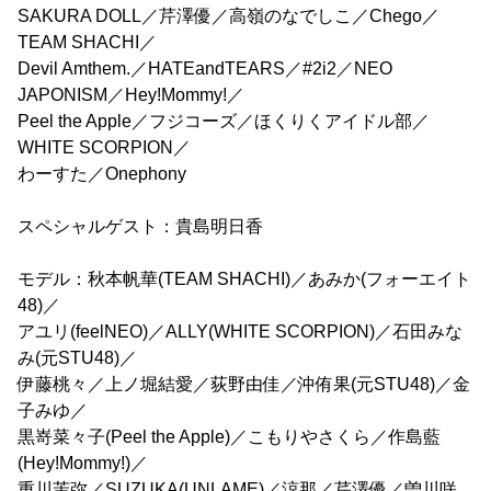
SAKURA DOLL／芹澤優／高嶺のなでしこ／Chego／
TEAM SHACHI／
Devil Amthem.／HATEandTEARS／#2i2／NEO
JAPONISM／Hey!Mommy!／
Peel the Apple／フジコーズ／ほくりくアイドル部／
WHITE SCORPION／
わーすた／Onephony
スペシャルゲスト：貴島明日香
モデル：秋本帆華(TEAM SHACHI)／あみか(フォーエイト
48)／
アユリ(feelNEO)／ALLY(WHITE SCORPION)／石田みな
み(元STU48)／
伊藤桃々／上ノ堀結愛／荻野由佳／沖侑果(元STU48)／金
子みゆ／
黒嵜菜々子(Peel the Apple)／こもりやさくら／作島藍
(Hey!Mommy!)／
重川茉弥／SUZUKA(UNLAME)／涼那／芹澤優／曽川咲