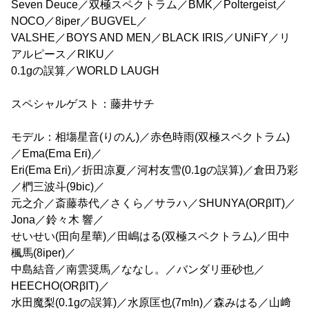
Seven Deuce／双極スペクトラム／BMK／Poltergeist／
NOCO／8iper／BUGVEL／
VALSHE／BOYS AND MEN／BLACK IRIS／UNiFY／リ
アルピース／RIKU／
0.1gの誤算／WORLD LAUGH
スペシャルゲスト：藤井サチ
モデル：相塲星音(りのん)／赤色時雨(双極スペクトラム)
／Ema(Ema Eri)／
Eri(Ema Eri)／折田凉夏／河村友雪(0.1gの誤算)／倉田乃彩
／椚三波斗(9bic)／
元之介／斎藤恭代／さくら／サラハ／SHUNYA(ORβIT)／
Jona／鈴々木 響／
せいせい(田向星華)／田嶋はる(双極スペクトラム)／田中
楓馬(8iper)／
中島結音／南雲奨馬／ななし。／バンダリ亜砂也／
HEECHO(ORβIT)／
水田魔梨(0.1gの誤算)／水原匡也(7m!n)／森みはる／山﨑