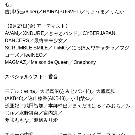
心／
吉川巧巳(8iper)／RAIRA(BUGVEL)／りょうま／りんか
【9月27日(金) アーティスト】
AVAM／XNDURE／きみとバンド／CYBERJAPAN
DANCERS／最終未来少女／
SCRUMBLE SMILE／TiiiMO／にっぽんワチャチャ／フジ
コーズ／feelNEO／
MAGMAZ／Maison de Queen／Onephony
スペシャルゲスト：香音
モデル：erina／大野真依(きみとバンド)／大盛真歩
(AKB48)／込山榛香(AKB48)／小山栞奈／
孫亜妃／武田智加／本郷柚巴／まえだまはる／みおち／み
じゅ／水野舞菜／宮内凛／
夢咲ももな／渡邊みり愛
ステージ内容 ：アーティストライブ、ファッショ