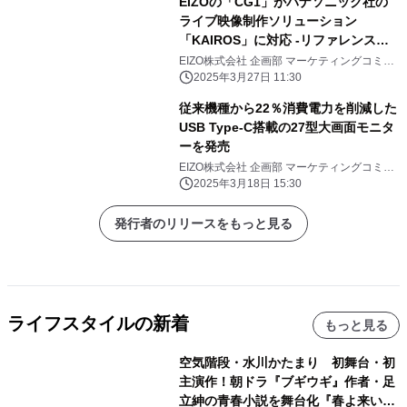
EIZOの「CG1」がパナソニック社の
ライブ映像制作ソリューション
「KAIROS」に対応 -リファレンスモ
ニターとしては世界初-
EIZO株式会社 企画部 マーケティングコミュ
ニケーション課
2025年3月27日 11:30
従来機種から22％消費電力を削減した
USB Type-C搭載の27型大画面モニタ
ーを発売
EIZO株式会社 企画部 マーケティングコミュ
ニケーション課
2025年3月18日 15:30
発行者のリリースをもっと見る
ライフスタイルの新着
もっと見る
空気階段・水川かたまり 初舞台・初
主演作！朝ドラ『ブギウギ』作者・足
立紳の青春小説を舞台化『春よ来い、