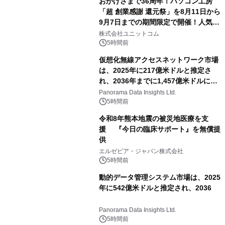
おかげさまで36周年！パソコン工房
「超 創業感謝 還元祭」を8月11日から
9月7日までの期間限定で開催！人気の
ゲーミングPCや高性能ノートPCなど
株式会社ユニットコム
対象iiyama PCのご購入で最大3万円分
5時間前
相当を還元
仮想化無線アクセスネットワーク市場
は、2025年に217億米ドルと推定さ
れ、2036年までに1,457億米ドルに達
すると予測されており、予測期間
Panorama Data Insights Ltd.
（2026年～2036年）
5時間前
令和8年熊本地震の被災地医療を支
援 『今日の臨床サポート』を無償提
供
エルゼビア・ジャパン株式会社
5時間前
動的データ管理システム市場は、2025
年に542億米ドルと推定され、2036
Panorama Data Insights Ltd.
5時間前