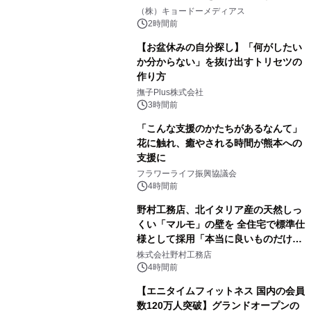
マジで来い』キービジュアル解禁！
（株）キョードーメディアス
2時間前
【お盆休みの自分探し】「何がしたい
か分からない」を抜け出すトリセツの
作り方
撫子Plus株式会社
3時間前
「こんな支援のかたちがあるなんて」
花に触れ、癒やされる時間が熊本への
支援に
フラワーライフ振興協議会
4時間前
野村工務店、北イタリア産の天然しっ
くい「マルモ」の壁を 全住宅で標準仕
様として採用「本当に良いものだけに
こだわる」
株式会社野村工務店
4時間前
【エニタイムフィットネス 国内の会員
数120万人突破】グランドオープンの