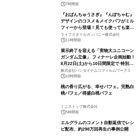
7時間前
『おぱんちゅうさぎ』『んぽちゃむ』
デザインのコスメ＆メイクパフがミル
フィーから登場！見ても使っても楽し
3
い、ポップでキュートなコレクショ
ライフスタイルカンパニー株式会社
ン。
11時間前
展示終了を迎える「実物大ユニコーン
ガンダム立像」 フィナーレ企画始動！
8月22日(土)から10日間限定で 特別映
4
像『UNICORN GUNDAM Statue ―
株式会社バンダイナムコフィルムワークス
BEYOND POSSIBILITY ―』を上映！
10時間前
桃の香り広がる、幸せパフェ。完熟白
桃パフェ／得盛白桃パフェ
5
ミニストップ株式会社
5時間前
エルグラムのコメント自動返信でレシ
ピ配布、約298万回再生の事例公開