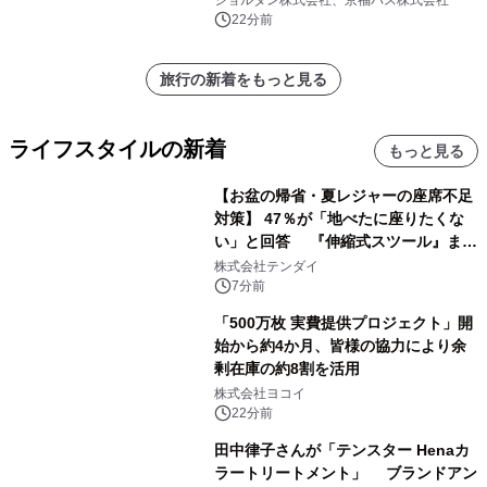
22分前
旅行の新着をもっと見る
ライフスタイルの新着
もっと見る
【お盆の帰省・夏レジャーの座席不足
対策】 47％が「地べたに座りたくな
い」と回答 『伸縮式スツール』まと
め買いキャンペーンを8/6開始
株式会社テンダイ
7分前
「500万枚 実費提供プロジェクト」開
始から約4か月、皆様の協力により余
剰在庫の約8割を活用
株式会社ヨコイ
22分前
田中律子さんが「テンスター Henaカ
ラートリートメント」 ブランドアン