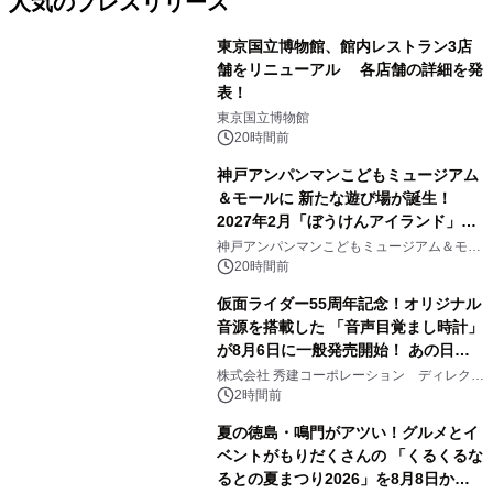
人気のプレスリリース
東京国立博物館、館内レストラン3店
舗をリニューアル 各店舗の詳細を発
表！
1
東京国立博物館
20時間前
神戸アンパンマンこどもミュージアム
＆モールに 新たな遊び場が誕生！
2027年2月「ぼうけんアイランド」が
2
オープン
神戸アンパンマンこどもミュージアム＆モー
ル
20時間前
仮面ライダー55周年記念！オリジナル
音源を搭載した 「音声目覚まし時計」
が8月6日に一般発売開始！ あの日の
3
大興奮が今甦る
株式会社 秀建コーポレーション ディレクト
アートギャラリー
2時間前
夏の徳島・鳴門がアツい！グルメとイ
ベントがもりだくさんの 「くるくるな
るとの夏まつり2026」を8月8日から9
4