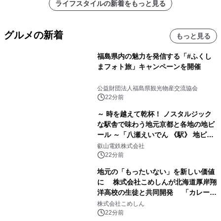
ライフスタイルの新着をもっと見る
グルメの新着
もっと見る
福島県内の魅力を発信する「#ふくし
まフォト旅」キャンペーンを開催
公益財団法人福島県観光物産交流協会
22分前
～ 時を越えて乾杯！ ノスタルジック
な駅舎で味わう地元京都と各地の地ビ
ール ～「八瀬えいでん 《駅》 地ビー
ル祭り」を開催します
叡山電鉄株式会社
22分前
地元の「もったいない」を新しい価値
に 株式会社こめしんが北海道厚岸翔
洋高校の生徒と共同開発 「カレー＆
いかくんおむすび」発売
株式会社こめしん
22分前