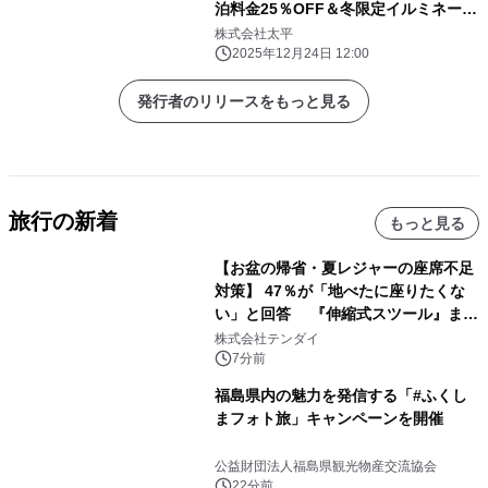
泊料金25％OFF＆冬限定イルミネーシ
ョンナイト開催
株式会社太平
2025年12月24日 12:00
発行者のリリースをもっと見る
旅行の新着
もっと見る
【お盆の帰省・夏レジャーの座席不足
対策】 47％が「地べたに座りたくな
い」と回答 『伸縮式スツール』まと
め買いキャンペーンを8/6開始
株式会社テンダイ
7分前
福島県内の魅力を発信する「#ふくし
まフォト旅」キャンペーンを開催
公益財団法人福島県観光物産交流協会
22分前