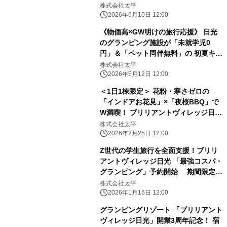
リアントヴィレッジ日光」が2026年夏
株式会社太平
季プランを開始
2026年6月10日 12:00
《物価高×GW明けの旅行応援》 日光
のグランピング施設が「未就学児0
円」＆「ペット同伴無料」の 初夏キャ
ンペーンを販売開始
株式会社太平
2026年5月12日 12:00
＜1日1棟限定＞ 花粉・寒さゼロの
「インドアお花見」×「夜桜BBQ」で
W満喫！ ブリリアントヴィレッジ日
光、春限定プランを 3/9より期間限定
株式会社太平
スタート
2026年2月25日 12:00
Z世代の学生旅行を全面支援！ブリリ
アントヴィレッジ日光 「最強コスパ・
グランピング」予約開始 期間限定
3,000円×10％OFF、いちご狩り＆
株式会社太平
25％OFFも同時開催
2026年1月16日 12:00
グランピングリゾート 「ブリリアント
ヴィレッジ日光」開業3周年記念！ 宿