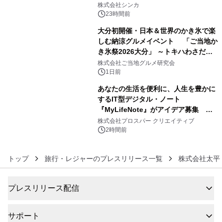
日間開催 ～夏限定メニューや大抽選
株式会社シンカ
会、大学芋スティックの振る舞いも～
23時間前
大分初開催・日本＆世界のかき氷で楽
しむ納涼グルメイベント 「ご当地か
き氷祭2026大分」 ～トキハわさだタ
5
ウンで8月21日～31日まで11日間限定
株式会社ご当地グルメ研究会
開催～
1日前
あなたの生活を便利に、人生を豊かに
するIT型デジタル・ノート
『MyLifeNote』がアイデア募集 優
6
秀賞100名に1年間無償試用
株式会社プロスパー クリエイティブ
2時間前
トップ
旅行・レジャーのプレスリリース一覧
株式会社太平
プレスリリース配信
サポート