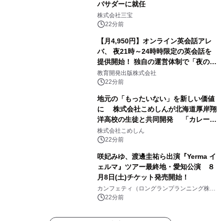
バサダーに就任
株式会社三宝
22分前
【月4,950円】オンライン英会話アレ
バ、 夜21時～24時時限定の英会話を
提供開始！ 独自の運営体制で「夜の予
約取れない問題」を解決
教育開発出版株式会社
22分前
地元の「もったいない」を新しい価値
に 株式会社こめしんが北海道厚岸翔
洋高校の生徒と共同開発 「カレー＆
いかくんおむすび」発売
株式会社こめしん
22分前
咲妃みゆ、渡邊圭祐ら出演『Yerma イ
ェルマ』ツアー最終地・愛知公演 ８
月8日(土)チケット発売開始！
カンフェティ（ロングランプランニング株式
会社）
22分前