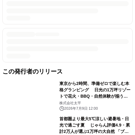
この発行者のリリース
東京から2時間、準備ゼロで楽しむ本
格グランピング 日光の1万坪リゾー
トで花火・BBQ・自然体験が揃う
「サマーグランピング2026」夏休み予
株式会社太平
約受付開始
2026年7月9日 12:00
首都圏より最大5℃涼しい避暑地・日
光で過ごす夏 じゃらん評価4.9・累
計2万人が選ぶ1万坪の大自然 「ブリ