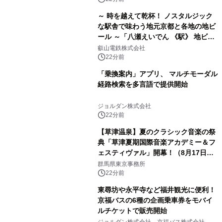
～ 時を越えて乾杯！ ノスタルジック
な駅舎で味わう地元京都と各地の地ビ
ール ～「八瀬えいでん 《駅》 地ビー
ル祭り」を開催します
叡山電鉄株式会社
22分前
「乗換案内」アプリ、 マルチモーダル
経路検索を多言語で提供開始
ジョルダン株式会社
22分前
【草津温泉】夏のクラシック音楽の祭
典「草津夏期国際音楽アカデミー＆フ
ェスティヴァル」開幕！（8月17日か
ら）
群馬県東京事務所
22分前
東尋坊や永平寺など福井観光に便利！
京福バスの6種の企画乗車券をモバイ
ルチケットで販売開始
ジョルダン株式会社、京福バス株式会社