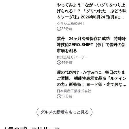
やってみよう！なが～いグミをつり上
げられる！？ 「グミつれた ぶどう味
＆ソーダ味」2026年8月24日(月)に登
場！
クラシエ株式会社
22分前
雲丹 24ヶ月冷凍保存に成功 特殊冷
凍技術ZERO-SHIFT（仮）で雲丹の新
市場を創る
株式会社リバーサー
44分前
瞳の“ぼやけ・かすみ”に、毎日のたま
ご習慣。 機能性表示食品※『ルテイン
の力』新発売！ ヨード卵・光でおなじ
みの日本農産工業より8月以降順次発
日本農産工業株式会社
売
52分前
グルメの新着をもっと見る