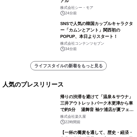
アル
株式会社シー・モア
24分前
SNSで人気の韓国カップルキャラクタ
ー「カムンとアント」関西初の
POPUP、本日よりスタート！
株式会社コンテンツセブン
34分前
ライフスタイルの新着をもっと見る
人気のプレスリリース
帰りの渋滞を避けて「温泉＆サウナ」
三井アウトレットパーク木更津から車
で約5分 湯舞音 袖ケ浦店が夏フェア
1
メニューを提供
株式会社楽久屋
22時間前
【一杯の蕎麦を通して、歴史・経済・