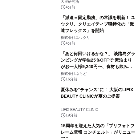
大里研究所
4分前
「派遣＝固定勤務」の常識を刷新！ ユ
ウクリ、クリエイティブ職特化の「派
遣フレックス」を開始
株式会社ユウクリ
4分前
「あと何回いけるかな？」 淡路島グラ
ンピングが学生25％OFFで 素泊まり
がお一人様9,240円〜、食材も飲み物
も持ち込み自由 「グランピングリゾー
株式会社ぷらど
ト Awaji」9月30日までの平日限定
16分前
夏休みを“チャンス”に！ 大阪のLIFIX
BEAUTY CLINICが夏のご提案
LIFIX BEAUTY CLINIC
19分前
15周年を迎えた人気の「プリフォトフ
レーム電報 コンチェルト」がリニュー