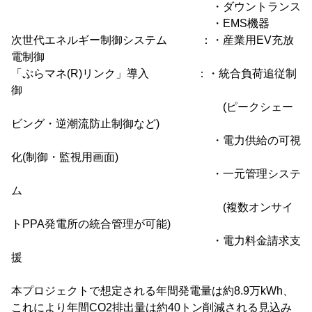
・ダウントランス
・EMS機器
次世代エネルギー制御システム ：・産業用EV充放
電制御
「ぷらマネ(R)リンク」導入 ：・統合負荷追従制
御
(ピークシェー
ビング・逆潮流防止制御など)
・電力供給の可視
化(制御・監視用画面)
・一元管理システ
ム
(複数オンサイ
トPPA発電所の統合管理が可能)
・電力料金請求支
援
本プロジェクトで想定される年間発電量は約8.9万kWh、
これにより年間CO2排出量は約40トン削減される見込み