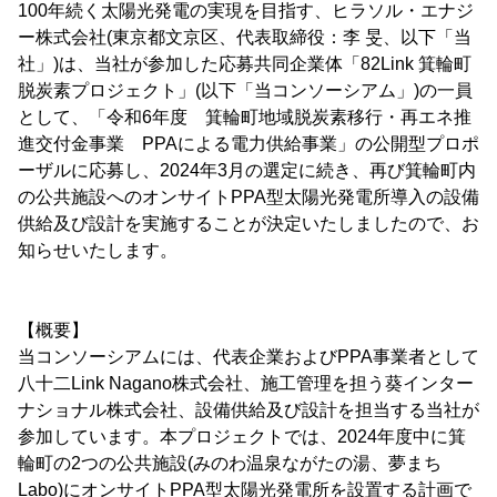
100年続く太陽光発電の実現を目指す、ヒラソル・エナジ
ー株式会社(東京都文京区、代表取締役：李 旻、以下「当
社」)は、当社が参加した応募共同企業体「82Link 箕輪町
脱炭素プロジェクト」(以下「当コンソーシアム」)の一員
として、「令和6年度 箕輪町地域脱炭素移行・再エネ推
進交付金事業 PPAによる電力供給事業」の公開型プロポ
ーザルに応募し、2024年3月の選定に続き、再び箕輪町内
の公共施設へのオンサイトPPA型太陽光発電所導入の設備
供給及び設計を実施することが決定いたしましたので、お
知らせいたします。
【概要】
当コンソーシアムには、代表企業およびPPA事業者として
八十二Link Nagano株式会社、施工管理を担う葵インター
ナショナル株式会社、設備供給及び設計を担当する当社が
参加しています。本プロジェクトでは、2024年度中に箕
輪町の2つの公共施設(みのわ温泉ながたの湯、夢まち
Labo)にオンサイトPPA型太陽光発電所を設置する計画で