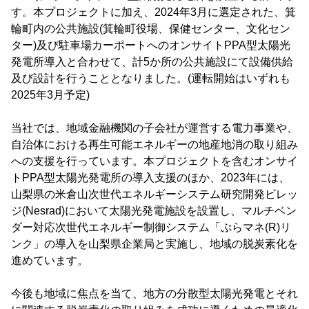
す。本プロジェクトに加え、2024年3月に選定された、箕
輪町内の公共施設(箕輪町役場、保健センター、文化セン
ター)及び駐車場カーポートへのオンサイトPPA型太陽光
発電所導入と合わせて、計5か所の公共施設にて設備供給
及び設計を行うこととなりました。(運転開始はいずれも
2025年3月予定)
当社では、地域金融機関の子会社が運営する電力事業や、
自治体における再生可能エネルギーの地産地消の取り組み
への支援を行っています。本プロジェクトを含むオンサイ
トPPA型太陽光発電所の導入支援のほか、2023年には、
山梨県の米倉山次世代エネルギーシステム研究開発ビレッ
ジ(Nesrad)において太陽光発電施設を設置し、マルチベン
ダー対応次世代エネルギー制御システム「ぷらマネ(R)リ
ンク」の導入を山梨県企業局と実施し、地域の脱炭素化を
進めています。
今後も地域に焦点を当て、地方の分散型太陽光発電とそれ