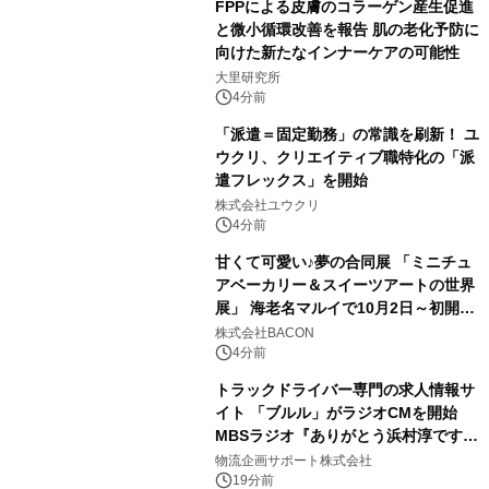
FPPによる皮膚のコラーゲン産生促進
と微小循環改善を報告 肌の老化予防に
向けた新たなインナーケアの可能性
大里研究所
4分前
「派遣＝固定勤務」の常識を刷新！ ユ
ウクリ、クリエイティブ職特化の「派
遣フレックス」を開始
株式会社ユウクリ
4分前
甘くて可愛い♪夢の合同展 「ミニチュ
アベーカリー＆スイーツアートの世界
展」 海老名マルイで10月2日～初開
催！
株式会社BACON
4分前
トラックドライバー専門の求人情報サ
イト 「ブルル」がラジオCMを開始
MBSラジオ『ありがとう浜村淳です』
にて8月1日(土)より
物流企画サポート株式会社
19分前