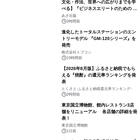
文化・作法、世界への広がりまでを学
べる】『ビジネスエリートのための 教
2
養としての蕎麦』2026年8月25日
あさ出版
（火）発売
3時間前
進化したトータルステーションのエン
トリーモデル 『GM-120シリーズ』を
発売
3
株式会社トプコン
19時間前
【2026年8月版】ふるさと納税でもら
える『焼酎』の還元率ランキングを発
表
4
とくさと-ふるさと納税還元率ランキング-
2時間前
東京国立博物館、館内レストラン3店
舗をリニューアル 各店舗の詳細を発
表！
5
東京国立博物館
1日前