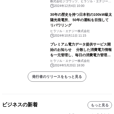
株式会社ジゴワッツ、ヒラソル・エナジー株
式会社
2024年12月4日 10:00
30年の歴史を持つ日本初の100kW級太
陽光発電所、 50年の運転を目指して
リパワリング
ヒラソル・エナジー株式会社
2024年10月11日 11:15
プレミアム電力データ提供サービス開
始のお知らせ 分散した消費電力情報
を一元管理し、毎日の消費電力管理を
実現
ヒラソル・エナジー株式会社
2024年5月20日 18:00
発行者のリリースをもっと見る
ビジネスの新着
もっと見る