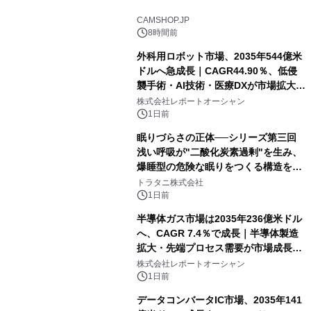
CAMSHOP.JP
8時間前
外科用ロボット市場、2035年544億米
ドルへ急成長｜CAGR44.90％、低侵
襲手術・AI技術・医療DXが市場拡大を
牽引
株式会社レポートオーシャン
1日前
眠りづらさの正体──シリーズ第三回
浅い呼吸が"二酸化炭素過剰"を生み、
爆睡型の危険な眠りをつくる構造を解
説
トラタニ株式会社
1日前
半導体ガス市場は2035年236億米ドル
へ、CAGR 7.4％で成長｜半導体製造
拡大・先端プロセス需要が市場成長を
加速
株式会社レポートオーシャン
1日前
データコンバータIC市場、2035年141