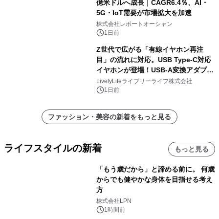
億米ドルへ成長｜CAGR6.4％、AI・
5G・IoT需要が市場拡大を加速
株式会社レポートオーシャン
1日前
Z世代で広がる「有線イヤホン再注
目」の流れに対応。USB Type-C対応
イヤホンが登場！USB-A変換アダプタ
ー付きでスマホからパソコンまで幅広
LivelyLifeライブリーライフ株式会社
く活用可能
1日前
ファッション・美容の新着をもっと見る
ライフスタイルの新着
もっと見る
「もう歳だから」と諦める前に。 何歳
からでも健やかな身体を目指せる考え
方
株式会社LPN
1時間前