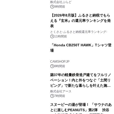
プール グランピングとトレーラーハウ
株式会社ぷらど
スの2施設で
9時間前
【2026年8月版】ふるさと納税でもら
える『玄米』の還元率ランキングを発
表
3
とくさと-ふるさと納税還元率ランキング-
11時間前
「Honda CB250T HAWK」Tシャツ登
場
4
CAMSHOP.JP
8時間前
築37年の軽量鉄骨造戸建てをフルリノ
ベーション！内と外をつなぐ「土間リ
ビング」で新たな暮らしを叶えた施工
5
事例を株式会社アースが公開
株式会社アース
7時間前
スヌーピーの湯が登場！ 「サウナのあ
とに楽しむPEANUTS」第2弾 渋谷