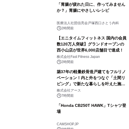
「胃腸が疲れた日に、作ってみません
か？」胃腸にやさしいレシピ
医療法人社団信亮会戸塚西口さとう内科
2時間前
【エニタイムフィットネス 国内の会員
数120万人突破】グランドオープンの
西小山店が世界6,000店舗目で達成！
株式会社Fast Fitness Japan
2時間前
築37年の軽量鉄骨造戸建てをフルリノ
ベーション！内と外をつなぐ「土間リ
ビング」で新たな暮らしを叶えた施工
事例を株式会社アースが公開
株式会社アース
7時間前
「Honda CB250T HAWK」Tシャツ登
場
CAMSHOP.JP