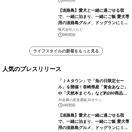
8時間前
【淡路島】愛犬と一緒に過ごせる宿
で、一緒に泊まり、一緒にご飯 愛犬専
用の淡路島グルメ、ドッグランにミニ
プール グランピングとトレーラーハウ
株式会社ぷらど
スの2施設で
9時間前
ライフスタイルの新着をもっと見る
人気のプレスリリース
「ＪＡタウン」で「魚の日限定セー
ル」を開催！長崎県産「黄金あなご」
や「天然本まぐろ」など約280商品を
1
販売！～毎月１０日の定例企画～
JA全農の産直通販JAタウン
4時間前
【淡路島】愛犬と一緒に過ごせる宿
で、一緒に泊まり、一緒にご飯 愛犬専
用の淡路島グルメ、ドッグランにミニ
2