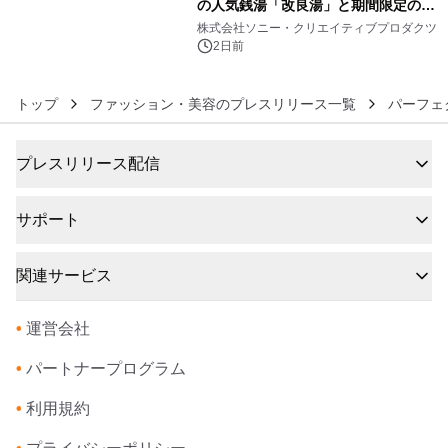
の人気銭湯「改良湯」と期間限定のコ
6
ラボレーション サウナイキタイコラ
株式会社ソニー・クリエイティブプロダクツ
ボグッズも発売決定！
2日前
トップ
ファッション・美容のプレスリリース一覧
パーフェ
プレスリリース配信
サポート
関連サービス
•
運営会社
•
パートナープログラム
•
利用規約