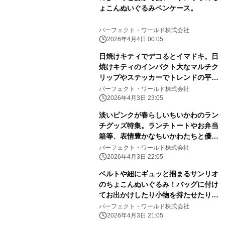
ょこんぬいぐるみペンケース。
パーフェクト・ワールド株式会社
2026年4月4日 00:05
日焼けキティでデコるとイマドキ。日
焼けキティのインパクト大なマルチク
リップやステッカーでトレンドの平成
レトロ感ばっちりです。
パーフェクト・ワールド株式会社
2026年4月3日 23:05
淡いピンクが春らしいちいかわのラン
チグッズ特集。ランチトートやお弁当
箱等、表情豊かなちいかわたちと優し
いピンク色に心和む
パーフェクト・ワールド株式会社
2026年4月3日 22:05
ベルトや紐にギュッと掴まるサンリオ
のちょこんぬいぐるみ！バッグに付け
てお出かけしたり小物を持たせたりと
自由に楽しめる！
パーフェクト・ワールド株式会社
2026年4月3日 21:05