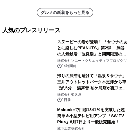
グルメの新着をもっと見る
人気のプレスリリース
スヌーピーの湯が登場！ 「サウナのあ
とに楽しむPEANUTS」第2弾 渋谷
の人気銭湯「改良湯」と期間限定のコ
1
ラボレーション サウナイキタイコラ
株式会社ソニー・クリエイティブプロダクツ
ボグッズも発売決定！
14時間前
帰りの渋滞を避けて「温泉＆サウナ」
三井アウトレットパーク木更津から車
で約5分 湯舞音 袖ケ浦店が夏フェア
2
メニューを提供
株式会社楽久屋
1日前
Makuakeで目標1341％を突破した超
簡単＆小型テレビ用アンプ 「SW TV
Plus」8月7日より一般販売開始！ ケ
3
ーブル1本つなぐだけ、テレビの音が
城下工業株式会社