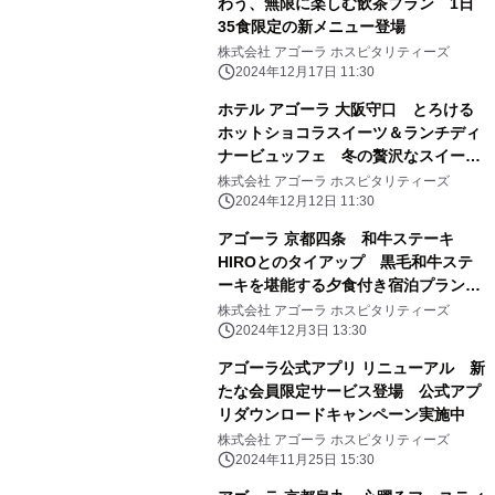
わう、無限に楽しむ飲茶プラン 1日
35食限定の新メニュー登場
株式会社 アゴーラ ホスピタリティーズ
2024年12月17日 11:30
ホテル アゴーラ 大阪守口 とろける
ホットショコラスイーツ＆ランチディ
ナービュッフェ 冬の贅沢なスイーツ
タイム
株式会社 アゴーラ ホスピタリティーズ
2024年12月12日 11:30
アゴーラ 京都四条 和牛ステーキ
HIROとのタイアップ 黒毛和牛ステ
ーキを堪能する夕食付き宿泊プラン販
売開始
株式会社 アゴーラ ホスピタリティーズ
2024年12月3日 13:30
アゴーラ公式アプリ リニューアル 新
たな会員限定サービス登場 公式アプ
リダウンロードキャンペーン実施中
株式会社 アゴーラ ホスピタリティーズ
2024年11月25日 15:30