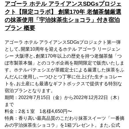
アゴーラ ホテル アライアンスSDGsプロジェ
クト【限定コラボ】 創業170年 老舗茶舗厳選
の抹茶使用「宇治抹茶生ショコラ」付き宿泊
プラン 概要
アゴーラ ホテル アライアンスSDGsプロジェクト第一弾
として､開業10周年を迎えるホテル アゴーラ リージェン
シー 大阪堺と､創業170年以上の歴史を持つ老舗茶舗「つ
ぼ市製茶本舗」とのコラボ企画を期間限定で販売いたしま
す。ホテルパテェシエが茶鑑定士による厳選した抹茶をふ
んだんに使用し､一つひとつ丁寧に仕上げた生チョコレー
トを､お土産にも最適なギフトボックスで提供する特別な
宿泊プランとなります。
期間：2022年7月15日（金）から2022年12月22日（木）
まで
料金：2名１室 1名様4,650円〜
特典：香り高い最高品質のこだわり抹茶スイーツ「一番摘
みの宇治抹茶生ショコラ」を1箱プレゼント。また､公式