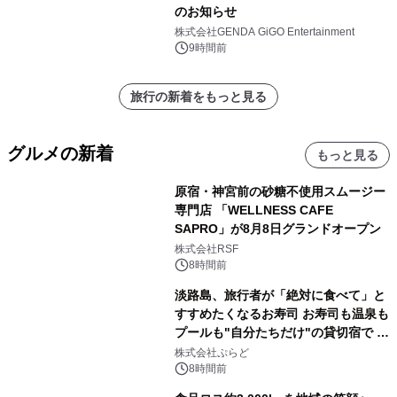
のお知らせ
株式会社GENDA GiGO Entertainment
9時間前
旅行の新着をもっと見る
グルメの新着
もっと見る
原宿・神宮前の砂糖不使用スムージー
専門店 「WELLNESS CAFE
SAPRO」が8月8日グランドオープン
株式会社RSF
8時間前
淡路島、旅行者が「絶対に食べて」と
すすめたくなるお寿司 お寿司も温泉も
プールも"自分たちだけ"の貸切宿で 1
日1組限定「岩屋温泉 絵島別庭 海と
株式会社ぷらど
森」の握り寿司プラン
8時間前