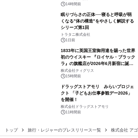
ぐっと豊かに
14時間前
眠りづらさの正体──寝ると呼吸が弱
くなる"体の構造"をやさしく解説する
シリーズ第1回
4
トラタニ株式会社
1日前
1833年に英国王室御用達を賜った世界
初のウイスキー 『ロイヤル・ブラック
ラ』の旗艦店が2026年6月新宿に誕
5
生 バカルディ ジャパンと連携した
株式会社ティグリス
没入型バー「BAR Arca」
15時間前
ドラッグストアモリ みらいプロジェ
クト 「子どもお仕事参観デー2026」
を開催！
6
株式会社ドラッグストアモリ
11時間前
トップ
旅行・レジャーのプレスリリース一覧
株式会社 ア