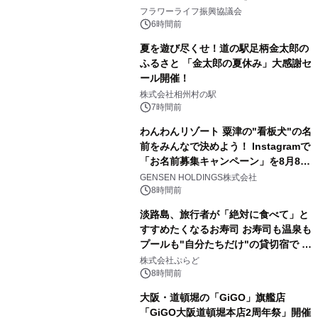
山・射水で開催
フラワーライフ振興協議会
6時間前
夏を遊び尽くせ！道の駅足柄金太郎の
ふるさと 「金太郎の夏休み」大感謝セ
ール開催！
株式会社相州村の駅
7時間前
わんわんリゾート 粟津の"看板犬"の名
前をみんなで決めよう！ Instagramで
「お名前募集キャンペーン」を8月8日
(土)より開催
GENSEN HOLDINGS株式会社
8時間前
淡路島、旅行者が「絶対に食べて」と
すすめたくなるお寿司 お寿司も温泉も
プールも"自分たちだけ"の貸切宿で 1
日1組限定「岩屋温泉 絵島別庭 海と
株式会社ぷらど
森」の握り寿司プラン
8時間前
大阪・道頓堀の「GiGO」旗艦店
「GiGO大阪道頓堀本店2周年祭」開催