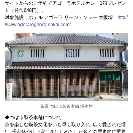
サイトからのご予約でアゴーラホテルカレー1箱プレゼン
ト（通常648円）。
対象施設：ホテル アゴーラ リージェンシー 大阪堺
http:/
/www.agoraregency-sakai.com/
茶寮 つぼ市製茶本舗 堺本館
◆つぼ市製茶本舗について
​茶を楽しむ喫茶文化をいち早く取り入れ､広く愛された堺
は､千利休や山上宗二をはじめとした多くの歴史的に重要