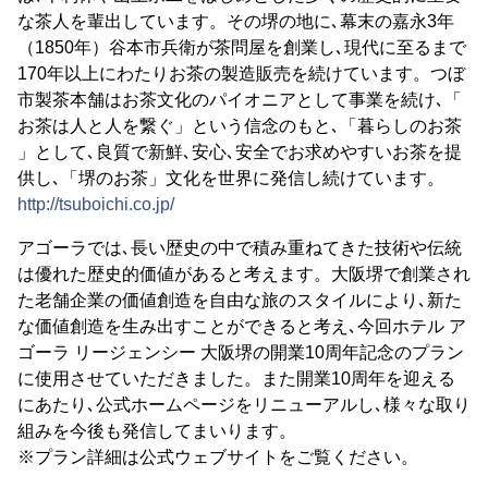
な茶人を輩出しています。その堺の地に､幕末の嘉永3年
（1850年）谷本市兵衛が茶問屋を創業し､現代に至るまで
170年以上にわたりお茶の製造販売を続けています。つぼ
市製茶本舗はお茶文化のパイオニアとして事業を続け､「
お茶は人と人を繋ぐ」という信念のもと､「暮らしのお茶
」として､良質で新鮮､安心､安全でお求めやすいお茶を提
供し､「堺のお茶」文化を世界に発信し続けています。
http://tsuboichi.co.jp/
アゴーラでは､長い歴史の中で積み重ねてきた技術や伝統
は優れた歴史的価値があると考えます。大阪堺で創業され
た老舗企業の価値創造を自由な旅のスタイルにより､新た
な価値創造を生み出すことができると考え､今回ホテル ア
ゴーラ リージェンシー 大阪堺の開業10周年記念のプラン
に使用させていただきました。また開業10周年を迎える
にあたり､公式ホームページをリニューアルし､様々な取り
組みを今後も発信してまいります。
※プラン詳細は公式ウェブサイトをご覧ください。