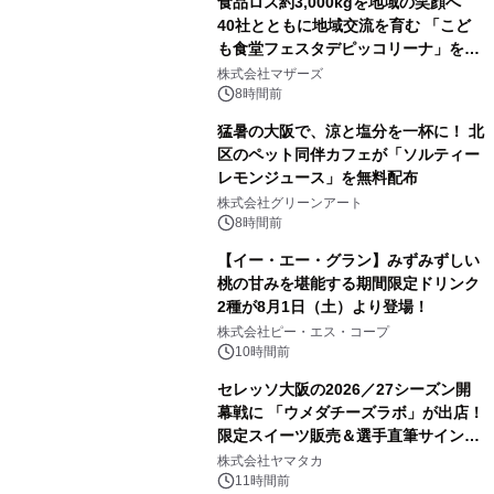
食品ロス約3,000kgを地域の笑顔へ
40社とともに地域交流を育む 「こど
も食堂フェスタデピッコリーナ」を9
月5日(土)開催
株式会社マザーズ
8時間前
猛暑の大阪で、涼と塩分を一杯に！ 北
区のペット同伴カフェが「ソルティー
レモンジュース」を無料配布
株式会社グリーンアート
8時間前
【イー・エー・グラン】みずみずしい
桃の甘みを堪能する期間限定ドリンク
2種が8月1日（土）より登場！
株式会社ピー・エス・コープ
10時間前
セレッソ大阪の2026／27シーズン開
幕戦に 「ウメダチーズラボ」が出店！
限定スイーツ販売＆選手直筆サイング
ッズが当たる抽選会を 8月8日に開催
株式会社ヤマタカ
11時間前