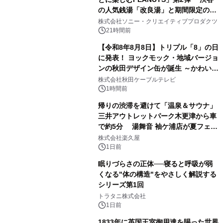
の人気銭湯「改良湯」と期間限定のコ
1
ラボレーション サウナイキタイコラ
株式会社ソニー・クリエイティブプロダクツ
ボグッズも発売決定！
21時間前
【令和8年8月8日】トリプル「8」の日
に発表！ ヨックモック・地域バージョ
ンの秋田デザイン缶が誕生 ～かわいい
2
秋田犬の子犬と秋田の四季と名所を巡
株式会社秋田ケーブルテレビ
るパッケージ～ 9月1日(火)秋田県内で
1時間前
販売開始
帰りの渋滞を避けて「温泉＆サウナ」
三井アウトレットパーク木更津から車
で約5分 湯舞音 袖ケ浦店が夏フェア
3
メニューを提供
株式会社楽久屋
1日前
眠りづらさの正体──寝ると呼吸が弱
くなる"体の構造"をやさしく解説する
シリーズ第1回
4
トラタニ株式会社
1日前
1833年に英国王室御用達を賜った世界