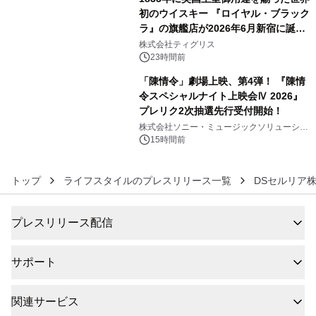
初のウイスキー 『ロイヤル・ブラック
ラ』の旗艦店が2026年6月新宿に誕
5
生 バカルディ ジャパンと連携した
株式会社ティグリス
没入型バー「BAR Arca」
23時間前
「陳情令」劇場上映、第4弾！ 『陳情
令スペシャルナイト上映会Ⅳ 2026』
プレリク2次抽選先行受付開始！
6
株式会社ソニー・ミュージックソリューショ
ンズ
15時間前
トップ
ライフスタイルのプレスリリース一覧
DSセルリア
プレスリリース配信
サポート
関連サービス