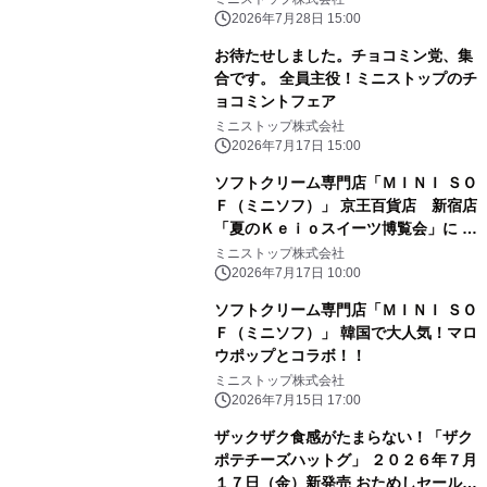
ひんやり！！」
2026年7月28日 15:00
お待たせしました。チョコミン党、集
合です。 全員主役！ミニストップのチ
ョコミントフェア
ミニストップ株式会社
2026年7月17日 15:00
ソフトクリーム専門店「ＭＩＮＩ ＳＯ
Ｆ（ミニソフ）」 京王百貨店 新宿店
「夏のＫｅｉｏスイーツ博覧会」に ２
０２６年７月１７日（金）～出店
ミニストップ株式会社
2026年7月17日 10:00
ソフトクリーム専門店「ＭＩＮＩ ＳＯ
Ｆ（ミニソフ）」 韓国で大人気！マロ
ウポップとコラボ！！
ミニストップ株式会社
2026年7月15日 17:00
ザックザク食感がたまらない！「ザク
ポテチーズハットグ」 ２０２６年７月
１７日（金）新発売 おためしセール７