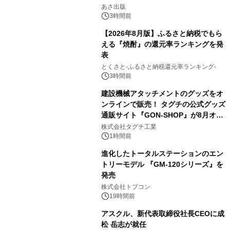
2
養としての蕎麦』2026年8月25日
あさ出版
（火）発売
3時間前
【2026年8月版】ふるさと納税でもら
える『焼酎』の還元率ランキングを発
表
3
とくさと-ふるさと納税還元率ランキング-
3時間前
建設機械アタッチメントのグッズをオ
ンラインで販売！ タグチの公式グッズ
通販サイト『GON-SHOP』が8月オー
4
プン
株式会社タグチ工業
1時間前
進化したトータルステーションのエン
トリーモデル 『GM-120シリーズ』を
発売
5
株式会社トプコン
19時間前
アスクル、新代表取締役社長CEOに成
松 岳志が就任