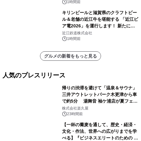
1時間前
キリンビールと滋賀県のクラフトビー
ル＆老舗の近江牛を堪能する 「近江ビ
ア電2026」を運行します！ 新たに
「長濱浪漫ビール」が参加！キリン一
近江鉄道株式会社
番搾り飲み放題が復活！
1時間前
グルメの新着をもっと見る
人気のプレスリリース
帰りの渋滞を避けて「温泉＆サウナ」
三井アウトレットパーク木更津から車
で約5分 湯舞音 袖ケ浦店が夏フェア
1
メニューを提供
株式会社楽久屋
23時間前
【一杯の蕎麦を通して、歴史・経済・
文化・作法、世界への広がりまでを学
べる】『ビジネスエリートのための 教