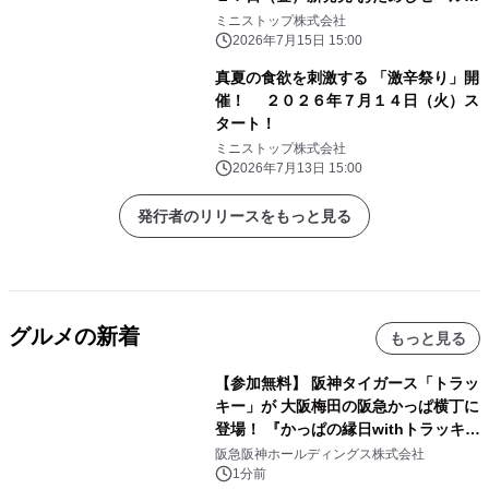
日間 ミニストップ予定本体価格から
ミニストップ株式会社
２０円引き！
2026年7月15日 15:00
真夏の食欲を刺激する 「激辛祭り」開
催！ ２０２６年７月１４日（火）ス
タート！
ミニストップ株式会社
2026年7月13日 15:00
発行者のリリースをもっと見る
グルメの新着
もっと見る
【参加無料】 阪神タイガース「トラッ
キー」が 大阪梅田の阪急かっぱ横丁に
登場！ 『かっぱの縁日withトラッキ
ー』
阪急阪神ホールディングス株式会社
1分前