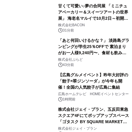
甘くて可愛い♪夢の合同展 「ミニチュ
アベーカリー＆スイーツアートの世界
展」 海老名マルイで10月2日～初開
催！
株式会社BACON
31分前
「あと何回いけるかな？」 淡路島グラ
ンピングが学生25％OFFで 素泊まり
がお一人様9,240円〜、食材も飲み物
も持ち込み自由 「グランピングリゾー
株式会社ぷらど
ト Awaji」9月30日までの平日限定
43分前
【広島グルメイベント】昨年大好評の
「餃子×翠ジンソーダ」が今年も開
催！全国の人気餃子が広島に集結
広島ホームテレビ HOMEイベントセンター
1時間前
株式会社ジェイ・プラン、五反田東急
スクエア4Fにてポップアップスペース
「ゴタスク BY SQUARE MARKET」
の運営を開始
株式会社ジェイ・プラン