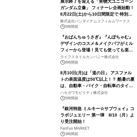
展示終了を迎える「実物大ユニコーン
ガンダム立像」 フィナーレ企画始動！
8月22日(土)から10日間限定で 特別映
2
像『UNICORN GUNDAM Statue ―
株式会社バンダイナムコフィルムワークス
BEYOND POSSIBILITY ―』を上映！
5時間前
『おぱんちゅうさぎ』『んぽちゃむ』
デザインのコスメ＆メイクパフがミル
フィーから登場！見ても使っても楽し
3
い、ポップでキュートなコレクショ
ライフスタイルカンパニー株式会社
ン。
6時間前
8月10日(月)は「道の日」 アスファル
トの表面温度は50℃以上！？ 酷暑の夏
は、自動車・バイク・自転車のタイヤ
4
バーストが増加 簡単にできる予防法
ハセガワモビリティ株式会社
をご紹介
5時間前
『銀河特急 ミルキー☆サブウェイ』コ
ラボジュエリー 第一弾 8/10（月）よ
り受注開始！
5
FanFun MARKET
3時間前