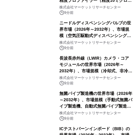
精度プロファイラー（精度10ミクロン
以下）、中精度プロファイラー（精度
株式会社マーケットリサーチセンター
10～50ミクロン）、標準精度プロファ
9分前
イラー（精度50ミクロン以上））・分
ニードルディスペンシングバルブの世
析レポートを発表
界市場（2026年～2032年）、市場規
模（空気圧駆動式ディスペンシングバ
ルブ、ピエゾ駆動式ディスペンシング
株式会社マーケットリサーチセンター
バルブ）・分析レポートを発表
9分前
長波長赤外線（LWIR）カメラ・コア
モジュールの世界市場（2026年～
2032年）、市場規模（冷却式、非冷却
式）・分析レポートを発表
株式会社マーケットリサーチセンター
9分前
無菌パイプ製造機の世界市場（2026年
～2032年）、市場規模（手動式無菌パ
イプ製造機、自動式無菌パイプ製造
機）・分析レポートを発表
株式会社マーケットリサーチセンター
9分前
ICテストバーンインボード（BIB）の
世界市場（2026年～2032年）、市場