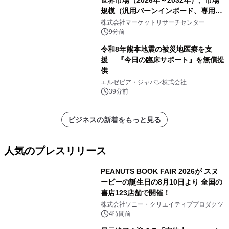
規模（汎用バーンインボード、専用バ
ーンインボード）・分析レポートを発
株式会社マーケットリサーチセンター
表
9分前
令和8年熊本地震の被災地医療を支
援 『今日の臨床サポート』を無償提
供
エルゼビア・ジャパン株式会社
39分前
ビジネスの新着をもっと見る
人気のプレスリリース
PEANUTS BOOK FAIR 2026が スヌ
ーピーの誕生日の8月10日より 全国の
書店123店舗で開催！
1
株式会社ソニー・クリエイティブプロダクツ
4時間前