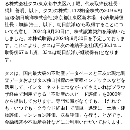
る株式会社タス(東京都中央区八丁堀、代表取締役社長：
絹川 善明、以下、タス)の株式1,112株(全株式の30.9％相
当)を朝日航洋株式会社(東京都江東区新木場、代表取締役
社長：加藤 浩士、以下、朝日航洋)から取得することにつ
いて合意し、2024年8月30日に、株式譲渡契約を締結いた
しました。本株式取得は2024年9月30日を予定しておりま
す。これにより、タスは三友の連結子会社(現行36.1％→
取得後67％出資、33％は朝日航洋が継続保有)となりま
す。
タスは、国内最大級の不動産データベースと三友の現地調
査データおよびタス独自指標の空室率インデックスなどを
活用して、インターネットにつながってさえいればブラウ
ザ経由で利用できる「不動産のスピード評価」を2000年
から提供しております。専門知識がなくても、【だれで
も・いつでも・クラウド経由】で簡単・迅速に「土地・建
物評価、マンション評価、収益評価」を行うことができ、
金融機関や不動産会社などにご利用いただいております。