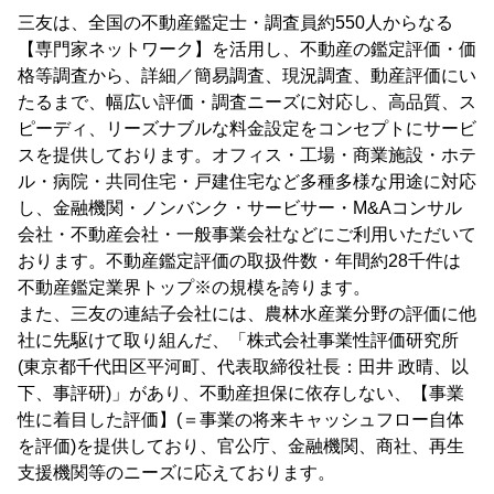
三友は、全国の不動産鑑定士・調査員約550人からなる
【専門家ネットワーク】を活用し、不動産の鑑定評価・価
格等調査から、詳細／簡易調査、現況調査、動産評価にい
たるまで、幅広い評価・調査ニーズに対応し、高品質、ス
ピーディ、リーズナブルな料金設定をコンセプトにサービ
スを提供しております。オフィス・工場・商業施設・ホテ
ル・病院・共同住宅・戸建住宅など多種多様な用途に対応
し、金融機関・ノンバンク・サービサー・M&Aコンサル
会社・不動産会社・一般事業会社などにご利用いただいて
おります。不動産鑑定評価の取扱件数・年間約28千件は
不動産鑑定業界トップ※の規模を誇ります。
また、三友の連結子会社には、農林水産業分野の評価に他
社に先駆けて取り組んだ、「株式会社事業性評価研究所
(東京都千代田区平河町、代表取締役社長：田井 政晴、以
下、事評研)」があり、不動産担保に依存しない、【事業
性に着目した評価】(＝事業の将来キャッシュフロー自体
を評価)を提供しており、官公庁、金融機関、商社、再生
支援機関等のニーズに応えております。