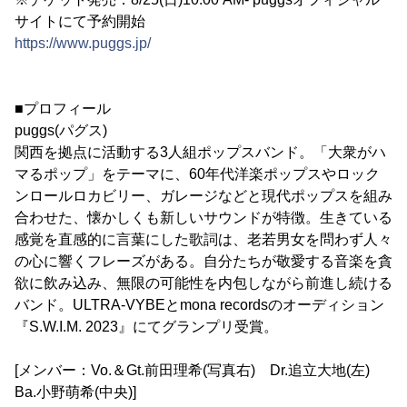
サイトにて予約開始
https://www.puggs.jp/
■プロフィール
puggs(パグス)
関西を拠点に活動する3人組ポップスバンド。「大衆がハ
マるポップ」をテーマに、60年代洋楽ポップスやロック
ンロールロカビリー、ガレージなどと現代ポップスを組み
合わせた、懐かしくも新しいサウンドが特徴。生きている
感覚を直感的に言葉にした歌詞は、老若男女を問わず人々
の心に響くフレーズがある。自分たちが敬愛する音楽を貪
欲に飲み込み、無限の可能性を内包しながら前進し続ける
バンド。ULTRA-VYBEとmona recordsのオーディション
『S.W.I.M. 2023』にてグランプリ受賞。
[メンバー：Vo.＆Gt.前田理希(写真右) Dr.追立大地(左)
Ba.小野萌希(中央)]