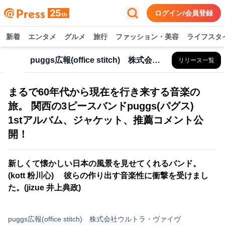
ログイン/会員登録
新着
エンタメ
グルメ
旅行
ファッション・美容
ライフスタ
puggs広報(office stitch) 株式会社ウルトラ・ヴァイヴ
リリース一覧
まるで60年代から現在を行き来する音楽の
旅。 関西の3ピースバンドpuggs(パグス)
1stアルバム、ジャケット、推薦コメント公
開！
新しくて懐かしい日本の風景を見せてくれるバンド。
(kott 粉川心) 彼らの作り出す音楽性に衝撃を受けまし
た。(jizue 井上典政)
puggs広報(office stitch) 株式会社ウルトラ・ヴァイヴ