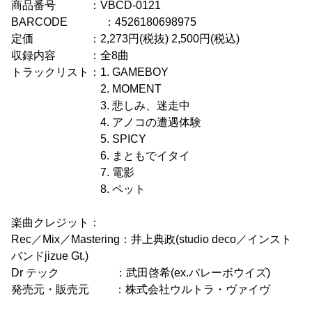
商品番号 ：VBCD-0121
BARCODE ：4526180698975
定価 ：2,273円(税抜) 2,500円(税込)
収録内容 ：全8曲
トラックリスト：1. GAMEBOY
2. MOMENT
3. 悲しみ、迷走中
4. アノコの遭遇体験
5. SPICY
6. まともでイタイ
7. 電影
8. ペット
楽曲クレジット：
Rec／Mix／Mastering：井上典政(studio deco／インスト
バンドjizue Gt.)
Dr テック ：武田啓希(ex.バレーボウイズ)
発売元・販売元 ：株式会社ウルトラ・ヴァイヴ