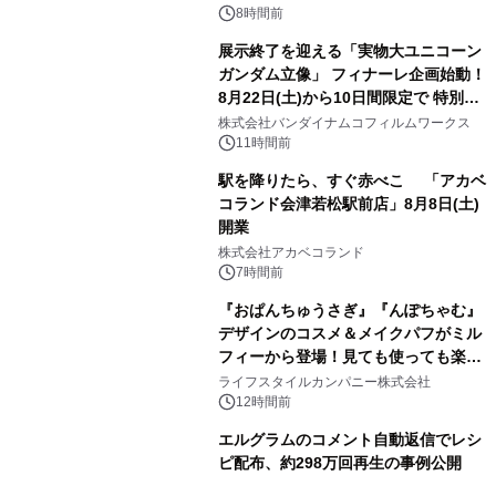
8時間前
展示終了を迎える「実物大ユニコーン
ガンダム立像」 フィナーレ企画始動！
8月22日(土)から10日間限定で 特別映
3
像『UNICORN GUNDAM Statue ―
株式会社バンダイナムコフィルムワークス
BEYOND POSSIBILITY ―』を上映！
11時間前
駅を降りたら、すぐ赤べこ 「アカベ
コランド会津若松駅前店」8月8日(土)
開業
4
株式会社アカベコランド
7時間前
『おぱんちゅうさぎ』『んぽちゃむ』
デザインのコスメ＆メイクパフがミル
フィーから登場！見ても使っても楽し
5
い、ポップでキュートなコレクショ
ライフスタイルカンパニー株式会社
ン。
12時間前
エルグラムのコメント自動返信でレシ
ピ配布、約298万回再生の事例公開