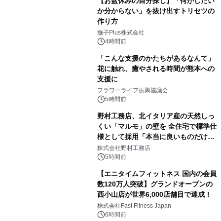
【お盆休みの自分探し】「何がしたい
か分からない」を抜け出すトリセツの
作り方
撫子Plus株式会社
4時間前
「こんな支援のかたちがあるなんて」
花に触れ、癒やされる時間が熊本への
支援に
フラワーライフ振興協議会
5時間前
野村工務店、北イタリア産の天然しっ
くい「マルモ」の壁を 全住宅で標準仕
様として採用「本当に良いものだけに
こだわる」
株式会社野村工務店
5時間前
【エニタイムフィットネス 国内の会員
数120万人突破】グランドオープンの
西小山店が世界6,000店舗目で達成！
株式会社Fast Fitness Japan
6時間前