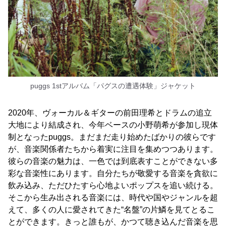
puggs 1stアルバム「パグスの遭遇体験」ジャケット
2020年、ヴォーカル＆ギターの前田理希とドラムの追立
大地により結成され、今年ベースの小野萌希が参加し現体
制となったpuggs。まだまだ走り始めたばかりの彼らです
が、音楽関係者たちから着実に注目を集めつつあります。
彼らの音楽の魅力は、一色では到底表すことができない多
彩な音楽性にあります。自分たちが敬愛する音楽を貪欲に
飲み込み、ただひたすら心地よいポップスを追い続ける。
そこから生み出される音楽には、時代や国やジャンルを超
えて、多くの人に愛されてきた“名盤”の片鱗を見てとるこ
とができます。きっと誰もが、かつて聴き込んだ音楽を思