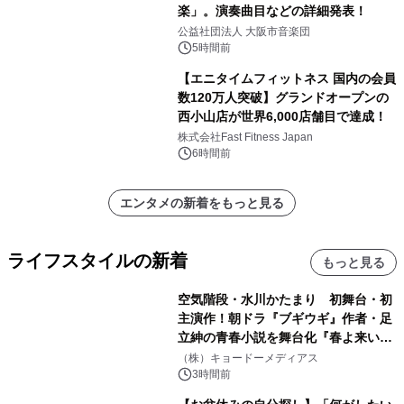
楽」。演奏曲目などの詳細発表！
公益社団法人 大阪市音楽団
5時間前
【エニタイムフィットネス 国内の会員
数120万人突破】グランドオープンの
西小山店が世界6,000店舗目で達成！
株式会社Fast Fitness Japan
6時間前
エンタメの新着をもっと見る
ライフスタイルの新着
もっと見る
空気階段・水川かたまり 初舞台・初
主演作！朝ドラ『ブギウギ』作者・足
立紳の青春小説を舞台化『春よ来い、
マジで来い』キービジュアル解禁！
（株）キョードーメディアス
3時間前