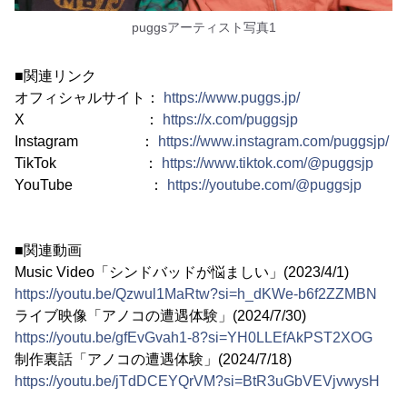
puggsアーティスト写真1
■関連リンク
オフィシャルサイト：
https://www.puggs.jp/
X ：
https://x.com/puggsjp
Instagram ：
https://www.instagram.com/puggsjp/
TikTok ：
https://www.tiktok.com/@puggsjp
YouTube ：
https://youtube.com/@puggsjp
■関連動画
Music Video「シンドバッドが悩ましい」(2023/4/1)
https://youtu.be/Qzwul1MaRtw?si=h_dKWe-b6f2ZZMBN
ライブ映像「アノコの遭遇体験」(2024/7/30)
https://youtu.be/gfEvGvah1-8?si=YH0LLEfAkPST2XOG
制作裏話「アノコの遭遇体験」(2024/7/18)
https://youtu.be/jTdDCEYQrVM?si=BtR3uGbVEVjvwysH