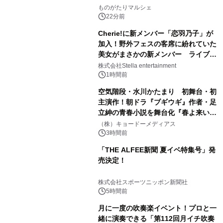
ものがたりマルシェ
22分前
Cherie!に新メンバー「恋羽乃子」が
加入！野外フェスの客席に紛れていた
美女がまさかの新メンバー ライブ中
のサプライズ発表に会場騒然
株式会社Stella entertainment
1時間前
空気階段・水川かたまり 初舞台・初
主演作！朝ドラ『ブギウギ』作者・足
立紳の青春小説を舞台化『春よ来い、
マジで来い』キービジュアル解禁！
（株）キョードーメディアス
3時間前
「THE ALFEE新聞 夏イベ特集号」発
売決定！
株式会社スポーツニッポン新聞社
5時間前
月に一度の吹奏楽イベント！プロと一
緒に演奏できる「第112回月イチ吹奏