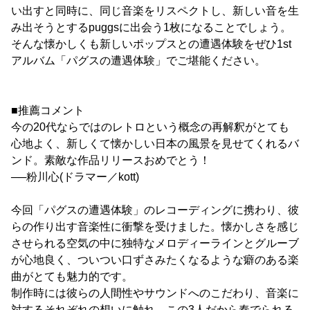
い出すと同時に、同じ音楽をリスペクトし、新しい音を生
み出そうとするpuggsに出会う1枚になることでしょう。
そんな懐かしくも新しいポップスとの遭遇体験をぜひ1st
アルバム「パグスの遭遇体験」でご堪能ください。
■推薦コメント
今の20代ならではのレトロという概念の再解釈がとても
心地よく、新しくて懐かしい日本の風景を見せてくれるバ
ンド。素敵な作品リリースおめでとう！
──粉川心(ドラマー／kott)
今回「パグスの遭遇体験」のレコーディングに携わり、彼
らの作り出す音楽性に衝撃を受けました。懐かしさを感じ
させられる空気の中に独特なメロディーラインとグルーブ
が心地良く、ついつい口ずさみたくなるような癖のある楽
曲がとても魅力的です。
制作時には彼らの人間性やサウンドへのこだわり、音楽に
対するそれぞれの想いに触れ、この3人だから奏でられる