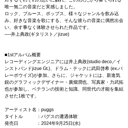
唯一無二の音楽だと実感しました。
ロック、ブルース、ポップス、様々なジャンルを飲み込
み、好きな音楽を歌にする、そんな彼らの音楽に偶然出会
い、余す事なく体験させられた作品です。
──井上典政(ギタリスト／jizue)
■1stアルバム概要
レコーディングエンジニアには井上典政(studio deco／イ
ンストバンドjizue Gt.)、ドラム・テックに武田啓希 (ex.バ
レーボウイズ)が参加。さらに、ジャケットには、新進気
鋭のグラフィックデザイナー・廣畑潤也、写真家・力武拓
也が参加し、ベテランの技術と知識、同世代の才能を集結
させた1枚です。
アーティスト名：puggs
タイトル ：パグスの遭遇体験
発売日 ：2024年9月25日(水)