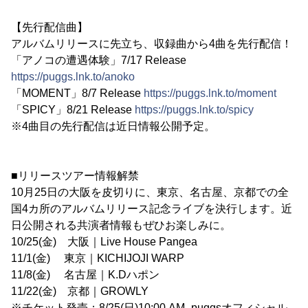
【先行配信曲】
アルバムリリースに先立ち、収録曲から4曲を先行配信！
「アノコの遭遇体験」7/17 Release
https://puggs.lnk.to/anoko
「MOMENT」8/7 Release
https://puggs.lnk.to/moment
「SPICY」8/21 Release
https://puggs.lnk.to/spicy
※4曲目の先行配信は近日情報公開予定。
■リリースツアー情報解禁
10月25日の大阪を皮切りに、東京、名古屋、京都での全
国4カ所のアルバムリリース記念ライブを決行します。近
日公開される共演者情報もぜひお楽しみに。
10/25(金) 大阪｜Live House Pangea
11/1(金) 東京｜KICHIJOJI WARP
11/8(金) 名古屋｜K.Dハポン
11/22(金) 京都｜GROWLY
※チケット発売：8/25(日)10:00 AM- puggsオフィシャル