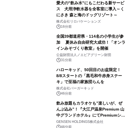
愛犬の"飲み水"にもこだわる新サービ
ス 犬用浄軟水器を全客室に導入～く
にさき 森と海のドッグリゾート～
株式会社リロバケーションズ
16分前
全国39都道府県・114名の小学生が参
加 夏休み自由研究大成功！「オンラ
インみそづくり教室」を開催
公益財団法人ノエビアグリーン財団
31分前
ハローキッド、50回目のお盆限定！
8/8スタートの「黒毛和牛赤身ステー
キ」で至福の家族団らんを
株式会社バーガーキッド
46分前
飲み放題もカラオケも”楽しいが、ぜ
んぶ込み”！『大江戸温泉Premium 山
中グランドホテル』にてPremiumシリ
ーズ初のオールインクルーシブ導入
GENSEN HOLDINGS株式会社
46分前