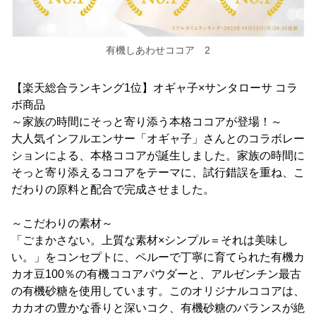
有機しあわせココア 2
【楽天総合ランキング1位】オギャ子×サンタローサ コラ
ボ商品
～家族の時間にそっと寄り添う本格ココアが登場！～
大人気インフルエンサー「オギャ子」さんとのコラボレー
ションによる、本格ココアが誕生しました。家族の時間に
そっと寄り添えるココアをテーマに、試行錯誤を重ね、こ
だわりの原料と配合で完成させました。
～こだわりの素材～
「ごまかさない。上質な素材×シンプル＝それは美味し
い。」をコンセプトに、ペルーで丁寧に育てられた有機カ
カオ豆100％の有機ココアパウダーと、アルゼンチン最古
の有機砂糖を使用しています。このオリジナルココアは、
カカオの豊かな香りと深いコク、有機砂糖のバランスが絶