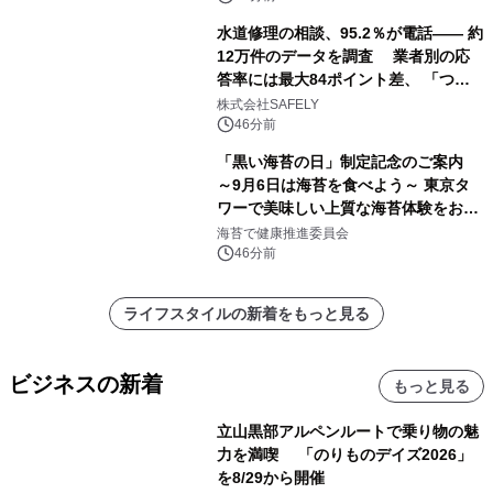
水道修理の相談、95.2％が電話―― 約
12万件のデータを調査 業者別の応
答率には最大84ポイント差、 「つな
がりやすさ」も選定基準に
株式会社SAFELY
46分前
「黒い海苔の日」制定記念のご案内
～9月6日は海苔を食べよう～ 東京タ
ワーで美味しい上質な海苔体験をお届
けします！
海苔で健康推進委員会
46分前
ライフスタイルの新着をもっと見る
ビジネスの新着
もっと見る
立山黒部アルペンルートで乗り物の魅
力を満喫 「のりものデイズ2026」
を8/29から開催