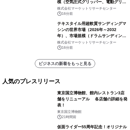
模（空気圧式グリッパー、電動グリッ
パー）・分析レポートを発表
株式会社マーケットリサーチセンター
16分前
テキスタイル用超軟質サンディングマ
シンの世界市場（2026年～2032
年）、市場規模（ドラムサンディング
マシン、ジェットサンディングマシ
株式会社マーケットリサーチセンター
ン、ローラーサンディングマシン、そ
16分前
の他）・分析レポートを発表
ビジネスの新着をもっと見る
人気のプレスリリース
東京国立博物館、館内レストラン3店
舗をリニューアル 各店舗の詳細を発
表！
1
東京国立博物館
21時間前
仮面ライダー55周年記念！オリジナル