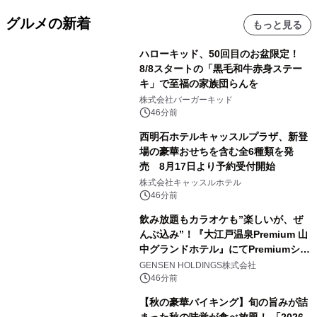
グルメの新着
もっと見る
ハローキッド、50回目のお盆限定！
8/8スタートの「黒毛和牛赤身ステー
キ」で至福の家族団らんを
株式会社バーガーキッド
46分前
西明石ホテルキャッスルプラザ、新登
場の豪華おせちを含む全6種類を発
売 8月17日より予約受付開始
株式会社キャッスルホテル
46分前
飲み放題もカラオケも”楽しいが、ぜ
んぶ込み”！『大江戸温泉Premium 山
中グランドホテル』にてPremiumシリ
ーズ初のオールインクルーシブ導入
GENSEN HOLDINGS株式会社
46分前
【秋の豪華バイキング】旬の旨みが詰