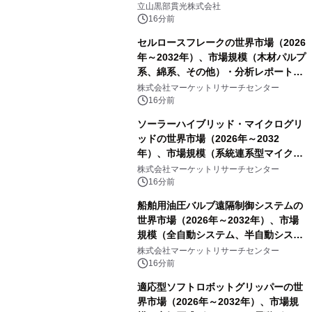
立山黒部貫光株式会社
16分前
セルロースフレークの世界市場（2026
年～2032年）、市場規模（木材パルプ
系、綿系、その他）・分析レポートを
発表
株式会社マーケットリサーチセンター
16分前
ソーラーハイブリッド・マイクログリ
ッドの世界市場（2026年～2032
年）、市場規模（系統連系型マイクロ
グリッド、独立型マイクログリッ
株式会社マーケットリサーチセンター
ド）・分析レポートを発表
16分前
船舶用油圧バルブ遠隔制御システムの
世界市場（2026年～2032年）、市場
規模（全自動システム、半自動システ
ム）・分析レポートを発表
株式会社マーケットリサーチセンター
16分前
適応型ソフトロボットグリッパーの世
界市場（2026年～2032年）、市場規