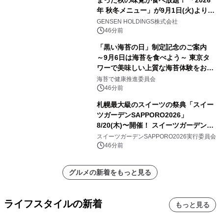
まった秋の味覚が食べ放題！ 「2026
年 秋冬メニュー」が9月1日(火)より提
供スタート
GENSEN HOLDINGS株式会社
46分前
「黒い海苔の日」制定記念のご案内
～9月6日は海苔を食べよう～ 東京タ
ワーで美味しい上質な海苔体験をお届
けします！
海苔で健康推進委員会
46分前
札幌最大級のスイーツの祭典「スイー
ツガーデンSAPPORO2026」
8/20(木)〜開催！ スイーツガーデン史
上最多50種のコラボケーキが集結／前
スイーツガーデンSAPPORO2026実行委員会
日8/19(水)メディア試食会も初開催
46分前
グルメの新着をもっと見る
ライフスタイルの新着
もっと見る