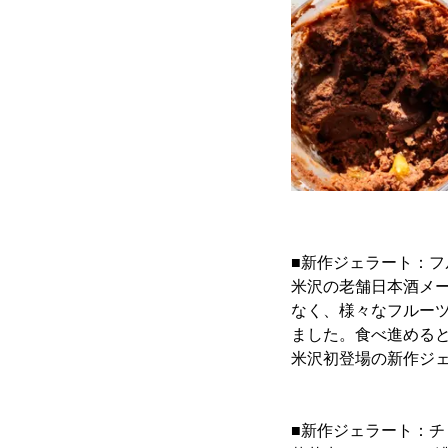
■新作ジェラート：フ
米沢の老舗日本酒メ
なく、様々なフルー
ました。食べ進める
米沢初登場の新作ジ
■新作ジェラート：