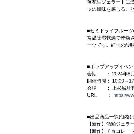
落花生ジェラートに
ツの風味を感じるこ
■セミドライフルーツ
常温除湿乾燥で乾燥
ーツです。紅玉の酸
■ポップアップイベン
会期 ： 2024年8月1
開催時間： 10:00～1
会場 ： 上杉城址
URL ：
https://w
■出品商品一覧(価格は
【新作】酒粕ジェラート
【新作】チョコレート