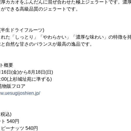
濃厚カカオをふんだんに混ぜ合わせた極上ジェラートです。濃
とができる高級品質のジェラートです。
(半生ドライフルーツ)
された「しっとり」「やわらかい」「濃厚な味わい」の特徴を
味と自然な甘さのバランスが最高の逸品です。
ト概要
6日(金)から8月18日(日)
7:00(上杉城址苑に準ずる)
苑物販フロア
ww.uesugijoshien.jp/
税込)
 540円
ピーナッツ 540円