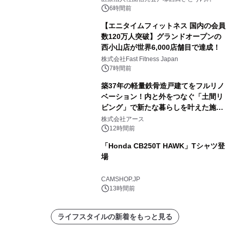
6時間前
【エニタイムフィットネス 国内の会員
数120万人突破】グランドオープンの
西小山店が世界6,000店舗目で達成！
株式会社Fast Fitness Japan
7時間前
築37年の軽量鉄骨造戸建てをフルリノ
ベーション！内と外をつなぐ「土間リ
ビング」で新たな暮らしを叶えた施工
事例を株式会社アースが公開
株式会社アース
12時間前
「Honda CB250T HAWK」Tシャツ登
場
CAMSHOP.JP
13時間前
ライフスタイルの新着をもっと見る