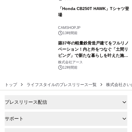
「Honda CB250T HAWK」Tシャツ登
場
5
CAMSHOP.JP
13時間前
築37年の軽量鉄骨造戸建てをフルリノ
ベーション！内と外をつなぐ「土間リ
ビング」で新たな暮らしを叶えた施工
6
事例を株式会社アースが公開
株式会社アース
12時間前
トップ
ライフスタイルのプレスリリース一覧
株式会社さい
プレスリリース配信
サポート