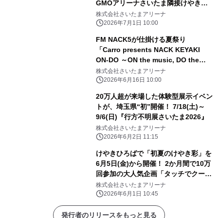
GMOアリーナさいたま隣接けやきひ
ろば屋上に夏季限定で 7月3日(金)オー
株式会社さいたまアリーナ
プン
2026年7月1日 10:00
FM NACK5が仕掛ける夏祭り
「Carro presents NACK KEYAKI
ON-DO ～ON the music, DO the
dance～」開催決定！
株式会社さいたまアリーナ
2026年6月16日 10:00
20万人超が来場した体験型展示イベン
トが、埼玉県“初”開催！ 7/18(土)～
9/6(日)『行方不明展さいたま2026』
株式会社さいたまアリーナ
2026年6月2日 11:15
けやきひろばで「初夏のけやき彩」を
6月5日(金)から開催！ 2か月間で10万
回参加の大人気企画「タッチでクーポ
ン」が再登場
株式会社さいたまアリーナ
2026年6月1日 10:45
発行者のリリースをもっと見る