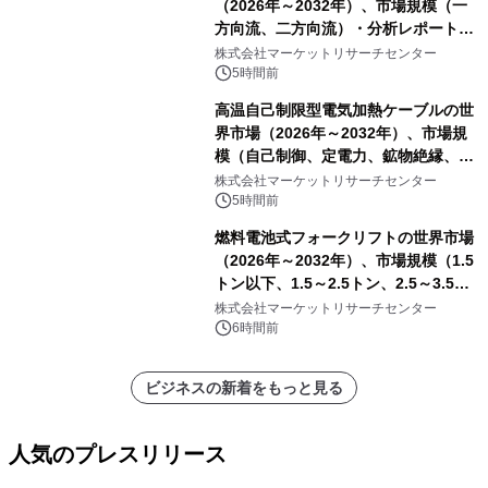
（2026年～2032年）、市場規模（一
方向流、二方向流）・分析レポートを
発表
株式会社マーケットリサーチセンター
5時間前
高温自己制限型電気加熱ケーブルの世
界市場（2026年～2032年）、市場規
模（自己制御、定電力、鉱物絶縁、表
皮効果）・分析レポートを発表
株式会社マーケットリサーチセンター
5時間前
燃料電池式フォークリフトの世界市場
（2026年～2032年）、市場規模（1.5
トン以下、1.5～2.5トン、2.5～3.5ト
ン、3.5～5.0トン、その他）・分析レ
株式会社マーケットリサーチセンター
ポートを発表
6時間前
ビジネスの新着をもっと見る
人気のプレスリリース