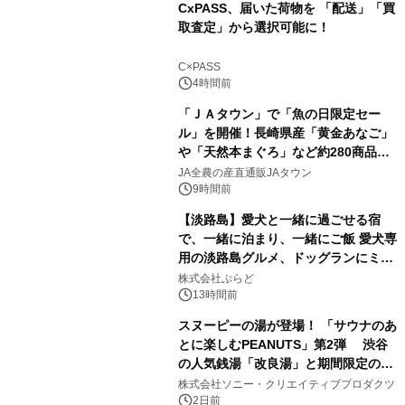
CxPASS、届いた荷物を 「配送」「買
取査定」から選択可能に！
1
C×PASS
4時間前
「ＪＡタウン」で「魚の日限定セー
ル」を開催！長崎県産「黄金あなご」
や「天然本まぐろ」など約280商品を
2
販売！～毎月１０日の定例企画～
JA全農の産直通販JAタウン
9時間前
【淡路島】愛犬と一緒に過ごせる宿
で、一緒に泊まり、一緒にご飯 愛犬専
用の淡路島グルメ、ドッグランにミニ
3
プール グランピングとトレーラーハウ
株式会社ぷらど
スの2施設で
13時間前
スヌーピーの湯が登場！ 「サウナのあ
とに楽しむPEANUTS」第2弾 渋谷
の人気銭湯「改良湯」と期間限定のコ
4
ラボレーション サウナイキタイコラ
株式会社ソニー・クリエイティブプロダクツ
ボグッズも発売決定！
2日前