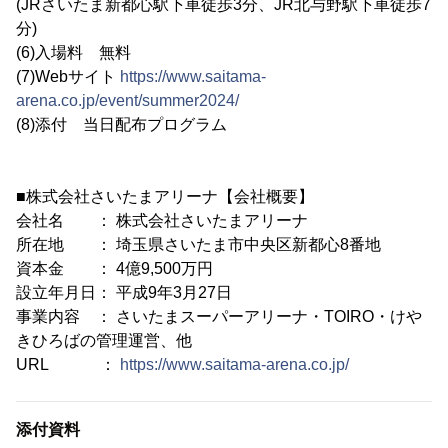
(JRさいたま新都心駅下車徒歩3分、JR北与野駅下車徒歩7
分)
(6)入場料 無料
(7)Webサイト
https://www.saitama-
arena.co.jp/event/summer2024/
(8)添付 当日配布プログラム
■株式会社さいたまアリーナ【会社概要】
会社名 ： 株式会社さいたまアリーナ
所在地 ： 埼玉県さいたま市中央区新都心8番地
資本金 ： 4億9,500万円
設立年月日： 平成9年3月27日
事業内容 ： さいたまスーパーアリーナ・TOIRO・けや
きひろばの管理運営、他
URL ：
https://www.saitama-arena.co.jp/
添付資料