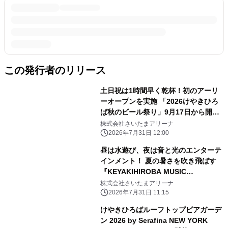
この発行者のリリース
土日祝は1時間早く乾杯！初のアーリ
ーオープンを実施 「2026けやきひろ
ば秋のビール祭り」9月17日から開
催 52社300種類以上・日本最大級の
株式会社さいたまアリーナ
クラフトビールの祭典
2026年7月31日 12:00
昼は水遊び、夜は音と光のエンターテ
インメント！ 夏の暑さを吹き飛ばす
『KEYAKIHIROBA MUSIC
FOUNTAIN SHOW ～音と光の噴水シ
株式会社さいたまアリーナ
ョー～』7月31日から開催
2026年7月31日 11:15
けやきひろばルーフトップビアガーデ
ン 2026 by Serafina NEW YORK