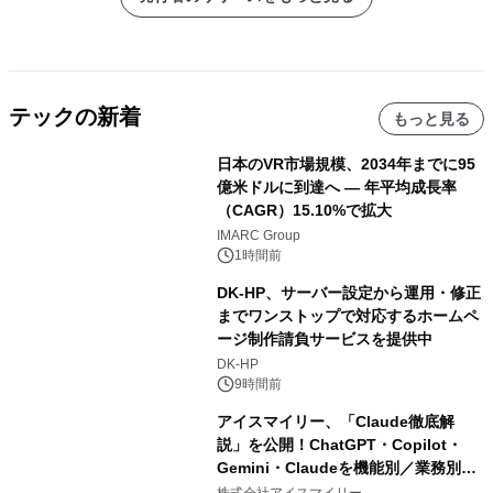
テックの新着
もっと見る
日本のVR市場規模、2034年までに95
億米ドルに到達へ ― 年平均成長率
（CAGR）15.10%で拡大
IMARC Group
1時間前
DK-HP、サーバー設定から運用・修正
までワンストップで対応するホームペ
ージ制作請負サービスを提供中
DK-HP
9時間前
アイスマイリー、「Claude徹底解
説」を公開！ChatGPT・Copilot・
Gemini・Claudeを機能別／業務別に
比較―自社に合う生成AIの選び方がわ