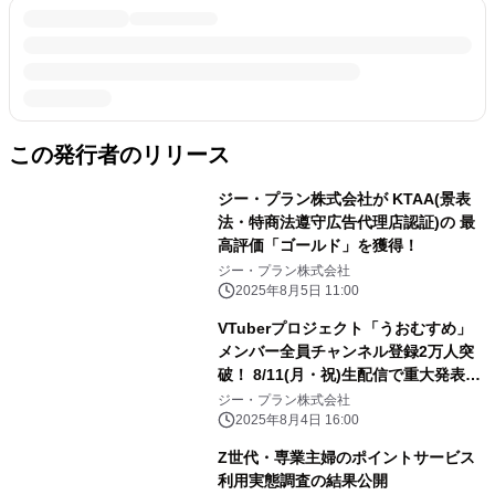
この発行者のリリース
ジー・プラン株式会社が KTAA(景表
法・特商法遵守広告代理店認証)の 最
高評価「ゴールド」を獲得！
ジー・プラン株式会社
2025年8月5日 11:00
VTuberプロジェクト「うおむすめ」
メンバー全員チャンネル登録2万人突
破！ 8/11(月・祝)生配信で重大発表
＋？？？動画プレミア公開！！
ジー・プラン株式会社
2025年8月4日 16:00
Z世代・専業主婦のポイントサービス
利用実態調査の結果公開