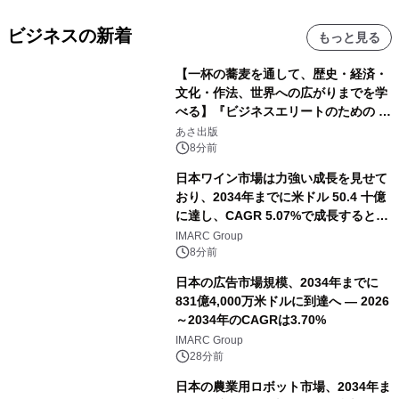
ビジネスの新着
もっと見る
【一杯の蕎麦を通して、歴史・経済・
文化・作法、世界への広がりまでを学
べる】『ビジネスエリートのための 教
養としての蕎麦』2026年8月25日
あさ出版
（火）発売
8分前
日本ワイン市場は力強い成長を見せて
おり、2034年までに米ドル 50.4 十億
に達し、CAGR 5.07%で成長すると予
測
IMARC Group
8分前
日本の広告市場規模、2034年までに
831億4,000万米ドルに到達へ ― 2026
～2034年のCAGRは3.70%
IMARC Group
28分前
日本の農業用ロボット市場、2034年ま