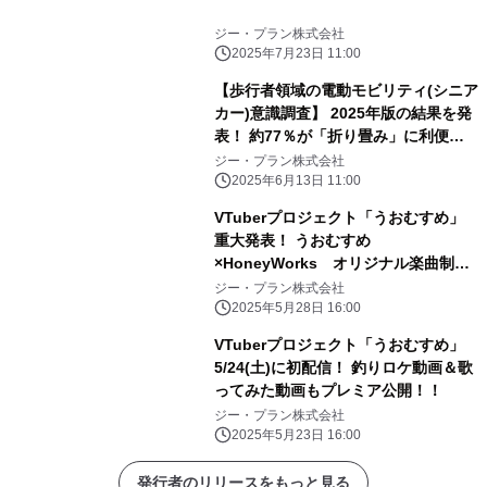
ジー・プラン株式会社
2025年7月23日 11:00
【歩行者領域の電動モビリティ(シニア
カー)意識調査】 2025年版の結果を発
表！ 約77％が「折り畳み」に利便性
を実感
ジー・プラン株式会社
2025年6月13日 11:00
VTuberプロジェクト「うおむすめ」
重大発表！ うおむすめ
×HoneyWorks オリジナル楽曲制作
決定！！
ジー・プラン株式会社
2025年5月28日 16:00
VTuberプロジェクト「うおむすめ」
5/24(土)に初配信！ 釣りロケ動画＆歌
ってみた動画もプレミア公開！！
ジー・プラン株式会社
2025年5月23日 16:00
発行者のリリースをもっと見る