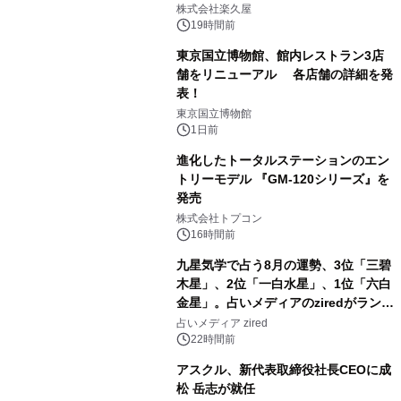
メニューを提供
株式会社楽久屋
19時間前
東京国立博物館、館内レストラン3店
舗をリニューアル 各店舗の詳細を発
表！
2
東京国立博物館
1日前
進化したトータルステーションのエン
トリーモデル 『GM-120シリーズ』を
発売
3
株式会社トプコン
16時間前
九星気学で占う8月の運勢、3位「三碧
木星」、2位「一白水星」、1位「六白
金星」。占いメディアのziredがランキ
4
ングを発表
占いメディア zired
22時間前
アスクル、新代表取締役社長CEOに成
松 岳志が就任