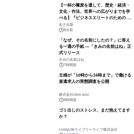
【一杯の蕎麦を通して、歴史・経済・
文化・作法、世界への広がりまでを学
べる】『ビジネスエリートのための 教
養としての蕎麦』2026年8月25日
あさ出版
（火）発売
8分前
「なぜ、その名前にしたの？」に答え
る一通の手紙 ―「きみの名前はね」正
式リリース
きみの名前はね
7時間前
主婦が「10時から16時まで」で働ける
派遣求人の実態調査を公開
株式会社cielo azul
9時間前
ゴミ出しのストレス、まだ抱えてます
か？
LivelyLifeライブリーライフ株式会社