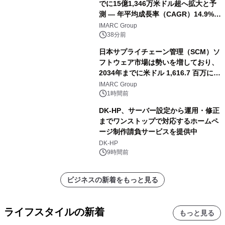
でに15億1,346万米ドル超へ拡大と予
測 ― 年平均成長率（CAGR）14.9%を
記録
IMARC Group
38分前
日本サプライチェーン管理（SCM）ソ
フトウェア市場は勢いを増しており、
2034年までに米ドル 1,616.7 百万に達
し、CAGR 3.42%で成長すると予測
IMARC Group
1時間前
DK-HP、サーバー設定から運用・修正
までワンストップで対応するホームペ
ージ制作請負サービスを提供中
DK-HP
9時間前
ビジネスの新着をもっと見る
ライフスタイルの新着
もっと見る