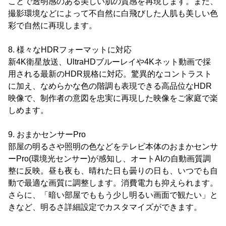
ことで透明感のある美しい肌の質感を再現します。また、
撮影環境などによって不自然に白飛びした人肌も美しい色
彩で自然に再現します。
8. 様々なHDRフォーマットに対応
新4K衛星放送、UltraHDブルーレイや4Kネット動画で採
用される最新のHDR規格に対応。驚異的なコントラスト
に加え、なめらかな色の階調も表現できる高品位なHDR
映像で、制作者の意図を忠実に再現した映像をご家庭で楽
しめます。
9. おまかセンサーPro
部屋の明るさや照明の色などをテレビ本体のおまかセンサ
ーPro(環境光センサー)が感知し、オートAIの自動画質調
整に反映。昼も夜も、晴れた日も曇りの日も、いつでも自
動で最適な画質に調整します。消費電力も抑えられます。
さらに、「暗い部屋でももう少し明るい画面で観たい」と
きなど、明るさ詳細設定でカスタマイズができます。