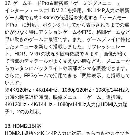
17. ゲームモードPro＆新搭載「ゲーミングメニュー」
インターフェースにHDMI2.1を採用。4K 144P入力の最新
ゲーム機でも約0.83msの低遅延を実現する「ゲームモー
ドPro」に対応 。ボタンを押してから表示されるまでの遅
延が少なく特にアクションゲームやFPS、格闘ゲームなど
早い動きのゲームに最適です。また、ゲームプレイに特化
したメニューを新しく搭載しました。リフレッシュレー
ト、HDR、VRRの状況を随時確認できます。画像が暗く
て暗部のディテールがよく見えない時なども、メニューか
らカンタンにバックライトや暗部ガンマを調整できます。
さらに、FPSゲームで活用できる「照準表示」も搭載して
います。
※4K/120Hz・4K/144Hz、1080p/120Hz・1080p/144Hz入
力時の映像遅延時間。映像メニュー「ゲーム」選択時。
4K/120Hz・4K/144Hz・1080p/144Hz入力はHDMI入力端
子1、2のみ対応。
18. HDMI2.1対応
HDMI2.1規格の4K 144P入力に対応。ちらつきやカクツキ