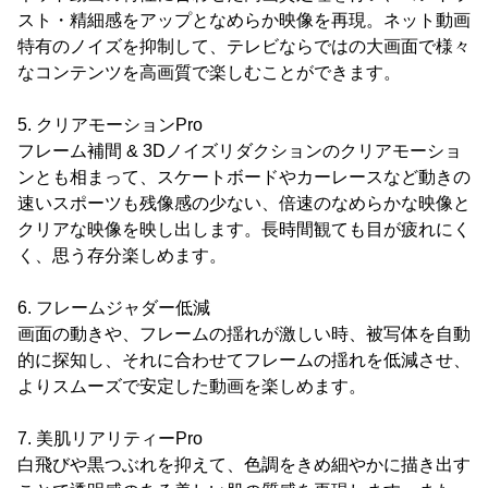
スト・精細感をアップとなめらか映像を再現。ネット動画
特有のノイズを抑制して、テレビならではの大画面で様々
なコンテンツを高画質で楽しむことができます。
5. クリアモーションPro
フレーム補間 & 3Dノイズリダクションのクリアモーショ
ンとも相まって、スケートボードやカーレースなど動きの
速いスポーツも残像感の少ない、倍速のなめらかな映像と
クリアな映像を映し出します。長時間観ても目が疲れにく
く、思う存分楽しめます。
6. フレームジャダー低減
画面の動きや、フレームの揺れが激しい時、被写体を自動
的に探知し、それに合わせてフレームの揺れを低減させ、
よりスムーズで安定した動画を楽しめます。
7. 美肌リアリティーPro
白飛びや黒つぶれを抑えて、色調をきめ細やかに描き出す