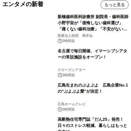
エンタメの新着
もっと見る
新橋歯科医科診療所 副院長・歯科医師
小野宇宙が「後悔しない歯科選び」
「痛くない歯科治療」「不安がない治
療計画」をテーマに専門監修
医療法人財団 興学会
3時間前
名古屋で毎日開催、イマーシブシアタ
ーの常設施設をオープン！
クローズシアター
3時間前
広島生まれのぷよぷよ 広島企業No.1
の“ぷよぷよ愛”が決定！
広島ホームテレビ
3時間前
高断熱住宅専門誌「だん25」発売！
日々のストレス軽減、暮らしはもっと