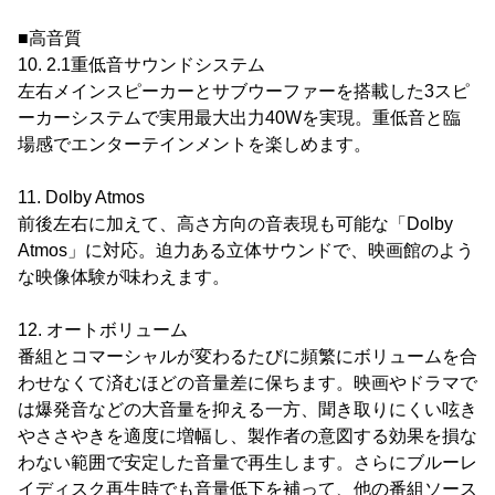
■高音質
10. 2.1重低音サウンドシステム
左右メインスピーカーとサブウーファーを搭載した3スピ
ーカーシステムで実用最大出力40Wを実現。重低音と臨
場感でエンターテインメントを楽しめます。
11. Dolby Atmos
前後左右に加えて、高さ方向の音表現も可能な「Dolby
Atmos」に対応。迫力ある立体サウンドで、映画館のよう
な映像体験が味わえます。
12. オートボリューム
番組とコマーシャルが変わるたびに頻繁にボリュームを合
わせなくて済むほどの音量差に保ちます。映画やドラマで
は爆発音などの大音量を抑える一方、聞き取りにくい呟き
やささやきを適度に増幅し、製作者の意図する効果を損な
わない範囲で安定した音量で再生します。さらにブルーレ
イディスク再生時でも音量低下を補って、他の番組ソース