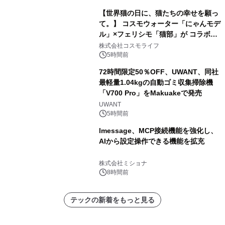
【世界猫の日に、猫たちの幸せを願っ
て。】 コスモウォーター「にゃんモデ
ル」×フェリシモ「猫部」が コラボキ
ャンペーンを実施
株式会社コスモライフ
5時間前
72時間限定50％OFF、UWANT、同社
最軽量1.04kgの自動ゴミ収集掃除機
「V700 Pro」をMakuakeで発売
UWANT
5時間前
lmessage、MCP接続機能を強化し、
AIから設定操作できる機能を拡充
株式会社ミショナ
8時間前
テックの新着をもっと見る