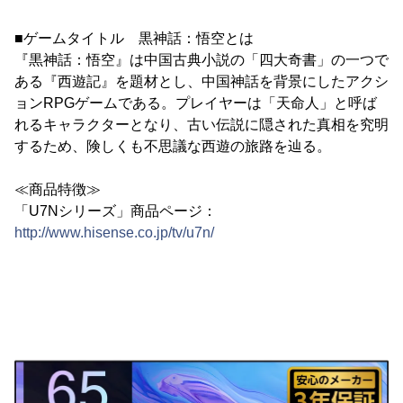
■ゲームタイトル 黒神話：悟空とは
『黒神話：悟空』は中国古典小説の「四大奇書」の一つで
ある『西遊記』を題材とし、中国神話を背景にしたアクシ
ョンRPGゲームである。プレイヤーは「天命人」と呼ば
れるキャラクターとなり、古い伝説に隠された真相を究明
するため、険しくも不思議な西遊の旅路を辿る。
≪商品特徴≫
「U7Nシリーズ」商品ページ：
http://www.hisense.co.jp/tv/u7n/