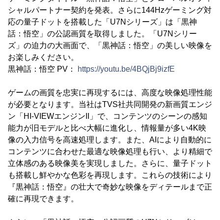
シャルパートナー契約を発表。さらに144Hzゲーミング対
応の量子ドットを搭載した「U7Nシリーズ」は「黒神
話：悟空」の公認画質を取得しました。「U7Nシリー
ズ」の迫力の大画面で、「黒神話：悟空」の美しい映像を
お楽しみください。
黒神話：悟空 PV：
https://youtu.be/4BQjBj9izfE
ゲームの画質を忠実に再現するには、高度な映像処理性能
が必要となります。当社はTVS社共同開発の新画質エンジ
ン「HI-VIEWエンジンII」で、コンテンツのシーンの感知
能力が旧モデルと比べ大幅に進化し、情報量が多い4K映
像の入力信号を高速処理します。また、AIにより自動的に
コンテンツに合わせた最適な映像処理も行い、より精細で
立体感のある映像美を実現しました。さらに、量子ドット
も搭載し鮮やかな色彩を再現します。これらの技術により
『黒神話：悟空』の壮大で奇妙な映像をディテールまで正
確に再現できます。