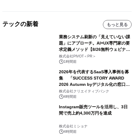
テックの新着
もっと見る
業務システム刷新の「見えていない課
題」にアプローチ。AI×UX専門家の要
求定義メソッド【8/26無料ウェビナ
ー】株式会社PIVOT
株式会社PIVOT＜PR＞
1時間前
2026年を代表するSaaS導入事例を募
集 「SUCCESS STORY AWARD
2026 Autumn byデジタル化の窓口」
開催
株式会社クリエイティブバンク
4時間前
Instagram販売ツールを活用し、3日
間で売上約4,300万円を達成
株式会社ミショナ
4時間前