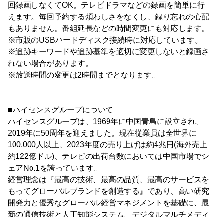
回録画しなくてOK。テレビドラマなどの録画を簡単に行
えます。毎回予約する煩わしさをなくし、録り忘れの心配
もありません。番組延長などの時間変更にも対応します。
※市販のUSBハードディスク接続時に対応しています。
※追跡キーワードや追跡基準を適切に変更しないと録画さ
れない場合があります。
※放送時間の変更は2時間までとなります。
■ハイセンスグループについて
ハイセンスグループは、1969年に中国青島に設立され、
2019年に50周年を迎えました。現在従業員は全世界に
100,000人以上、2023年度の売り上げは約4兆円(海外売上
約122億ドル)、テレビの出荷台数においては中国市場でシ
ェアNo.1を誇っています。
経営理念は『最高の技術、最高の品質、最高のサービスを
もってグローバルブランドを創造する』であり、高い研究
開発力と優秀なグローバル経営マネジメントを基礎に、最
新の通信技術と人工知能システム、デジタルマルチメディ