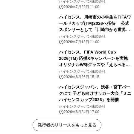
浜DeNAベイスターズのここだけの話
ハイセンスジャパン株式会社
2026」 チャレンジ企画で見事優勝
2026年7月22日 11:00
ハイセンス、川崎市の小学生をFIFAワ
ールドカップ(TM)2026へ招待 公式
スポンサーとして「川崎市から世界
へ」を実施
ハイセンスジャパン株式会社
2026年7月13日 11:00
ハイセンス、FIFA World Cup
2026(TM) 応援Xキャンペーンを実施
オリジナルW杯グッズや「えらべる
Pay」が その場で当たるキャンペーン
ハイセンスジャパン株式会社
を展開
2026年6月26日 15:15
ハイセンスジャパン、渋谷・宮下パー
クにて 子ども向けサッカー大会「ミニ
ハイセンスカップ2026」を開催
ハイセンスジャパン株式会社
2026年6月24日 17:00
発行者のリリースをもっと見る